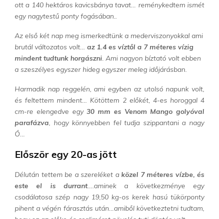
ott a 140 hektáros kavicsbánya tavat… reménykedtem ismét
egy nagytestű ponty fogásában..
Az első két nap meg ismerkedtünk a mederviszonyokkal ami
brutál változatos volt…
az 1.4 es víztől a 7 méteres vízig
mindent tudtunk horgászni
. Ami nagyon bíztató volt ebben
a szeszélyes egyszer hideg egyszer meleg időjárásban.
Harmadik nap reggelén, ami egyben az utolsó napunk volt,
és feltettem mindent… Kötöttem 2 előkét, 4-es horoggal 4
cm-re elengedve egy
30 mm es Venom Mango golyóval
parafázva
, hogy könnyebben fel tudja szippantani a nagy
Ő…
Először egy 20-as jött
Délután tettem be a szereléket a
közel 7 méteres vízbe, és
este el is durrant
….aminek a következménye egy
csodálatosa szép nagy 19,50 kg-os kerek hasú tükörponty
pihent a végén fárasztás után…amiből következtetni tudtam,