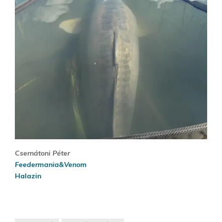
Csernátoni Péter
Feedermania&Venom
Halazin