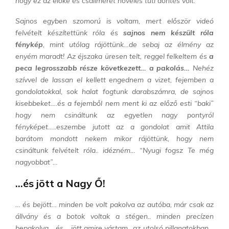
hogy ez az előke és csaliméret növelés tuti döntés volt.
Sajnos egyben szomorú is voltam, mert először videó
felvételt készítettünk róla és
sajnos nem készült róla
fénykép
, mint utólag rájöttünk…de sebaj az élmény az
enyém maradt! Az éjszaka üresen telt, reggel felkeltem és
a
peca legrosszabb része következett… a pakolás…
Nehéz
szívvel de lassan el kellett engednem a vizet, fejemben a
gondolatokkal, sok halat fogtunk darabszámra, de sajnos
kisebbeket….és a fejemből nem ment ki az előző esti “baki”
hogy nem csináltunk az egyetlen nagy pontyról
fényképet…..eszembe jutott az a gondolat amit Attila
barátom mondott nekem mikor rájöttünk, hogy nem
csináltunk felvételt róla.. idézném… “Nyugi fogsz Te még
nagyobbat”…
…és jött a Nagy Ő!
… és bejött… minden be volt pakolva az autóba, már csak az
állvány és a botok voltak a stégen.. minden precízen
bepakolva… és… jött amire vártam.. az utolsó pillanatokban…