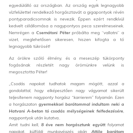
egyedülálló az országban. Az ország egyik legnagyobb
vízfelülettel rendelkező horgásztavát a gigapontyok révén
pontyparadicsomnak is nevezik. Éppen ezért rendkívül
kedvelt célállomása a nagypontyos peca szerelmeseinek.
Nemrégen a
Csernátoni Péter
próbálta meg “vallatni” a
vizet, meglehetősen sikeresen, hiszen kifogta a tó
legnagyobb tükrösét!
Az örökre szóló élmény, és a meseszép tükörponty
fogásának részletét nagy örömünkre velünk is
megosztotta Péter!
„Csodás napokat tudhatok magam mögött, azzal a
gondolattal, hogy elképesztően nagy vágyamat sikerült
teljesítenem nagyponty horgász “karrierem” folyamán. Ezen
a horgászaton
gyermekkori barátommal indultam neki a
Hatvani A-beton tó csodás mélységeinek felfedezésére
,
nagypontyok után kutatva..
Amit tudni kell,
8 éve nem horgásztunk együtt
folyamat
napokat, külföldi munkavégzés okán
Attila barátom