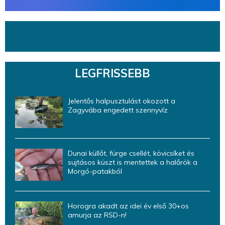
LEGFRISSEBB
Jelentős halpusztulást okozott a
Zagyvába engedett szennyvíz
Dunai küllőt, fürge csellét, kövicsíket és
sujtásos küszt is mentettek a halőrök a
Morgó-patakból
Horogra akadt az idei év első 30+os
amurja az RSD-n!