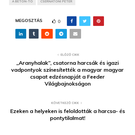
A BETON-TÓ
CSERNÁTONI PÉTER
MEGOSZTÁS
0
ELŐZŐ CIKK
„Aranyhalak”, csatorna harcsák és igazi
vadpontyok színesítették a magyar magyar
csapat edzésnapját a Feeder
Világbajnokságon
KÖVETKEZŐ CIKK
Ezeken a helyeken is feloldották a harcsa- és
pontytilalmat!