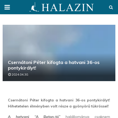
PRIMARY
MENU
Csernátoni Péter kifogta a hatvani 36-os
pontykirályt!
2024.04.30.
Csernátoni Péter kifogta a hatvani 36-os pontykirályt!
Hihetetelen élményben volt része a gyönyörű tükrössel!
A hatvani “A Beton-tó”
halállománya csaknem