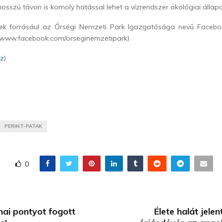
, hosszú távon is komoly hatással lehet a vízrendszer ökológiai állap
ek forrásául az Őrségi Nemzeti Park Igazgatósága nevű Facebo
://www.facebook.com/orseginemzetipark)
az
)
PERINT-PATAK
0
ai pontyot fogott
Élete halát jelen