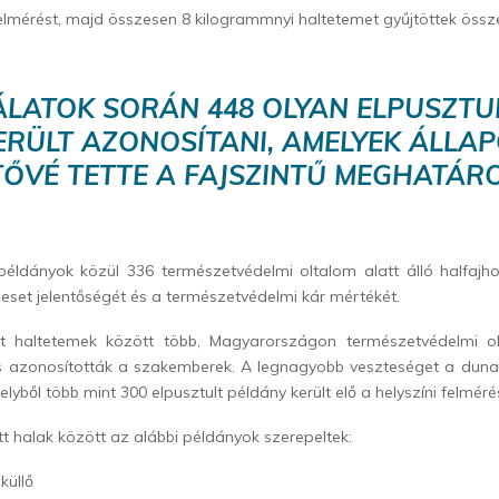
elmérést, majd összesen 8 kilogrammnyi haltetemet gyűjtöttek össz
ÁLATOK SORÁN 448 OLYAN ELPUSZTU
ERÜLT AZONOSÍTANI, AMELYEK ÁLLA
ŐVÉ TETTE A FAJSZINTŰ MEGHATÁR
példányok közül 336 természetvédelmi oltalom alatt álló halfajho
 eset jelentőségét és a természetvédelmi kár mértékét.
t haltetemek között több, Magyarországon természetvédelmi ol
 is azonosították a szakemberek. A legnagyobb veszteséget a dunai
lyből több mint 300 elpusztult példány került elő a helyszíni felmér
ett halak között az alábbi példányok szerepeltek:
küllő