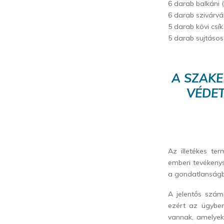
6 darab balkáni (
6 darab szivárvá
5 darab kövi csík
5 darab sujtásos
A SZAKE
VÉDET
Az illetékes te
emberi tevékeny
a gondatlanságb
A jelentős szám
ezért az ügyben 
vannak, amelyek