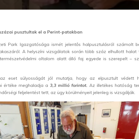
 százai pusztultak el a Perint-patakban
ti Park Igazgatósága ismét jelentős halpusztulásról számolt b
kaszáról. A helyszíni vizsgálatok során több száz elhullott halat 
ermészetvédelmi oltalom alatt álló faj egyede is szerepelt – s
 az eset súlyosságát jól mutatja, hogy az elpusztult védett h
mi értéke meghaladja a
3,3 millió forintot.
Az illetékes hatóság te
dőrségi feljelentést tett, az ügy körülményeit jelenleg is vizsgálják.