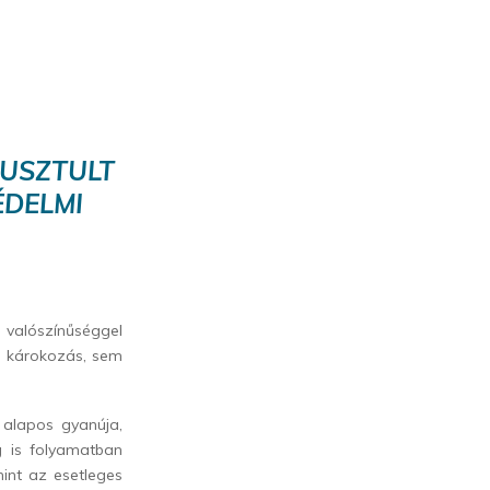
PUSZTULT
ÉDELMI
 valószínűséggel
s károkozás, sem
 alapos gyanúja,
eg is folyamatban
int az esetleges