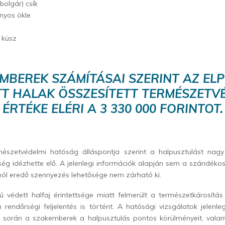
bolgár) csík
nyos ökle
 küsz
MBEREK SZÁMÍTÁSAI SZERINT AZ EL
T HALAK ÖSSZESÍTETT TERMÉSZETV
ÉRTÉKE ELÉRI A 3 330 000 FORINTOT.
rmészetvédelmi hatóság álláspontja szerint a halpusztulást nagy
ség idézhette elő. A jelenlegi információk alapján sem a szándéko
ól eredő szennyezés lehetősége nem zárható ki.
ú védett halfaj érintettsége miatt felmerült a természetkárosítás
rendőrségi feljelentés is történt. A hatósági vizsgálatok jelenl
 során a szakemberek a halpusztulás pontos körülményeit, valam