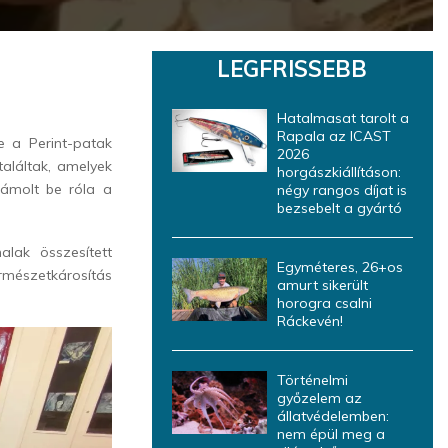
LEGFRISSEBB
Hatalmasat tarolt a
Rapala az ICAST
e a Perint-patak
2026
találtak, amelyek
horgászkiállításon:
zámolt be róla a
négy rangos díjat is
bezsebelt a gyártó
alak összesített
Egyméteres, 26+os
rmészetkárosítás
amurt sikerült
horogra csalni
Ráckevén!
Történelmi
győzelem az
állatvédelemben:
nem épül meg a