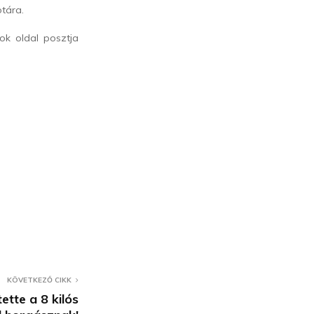
otára.
ok oldal posztja
KÖVETKEZŐ CIKK
tette a 8 kilós