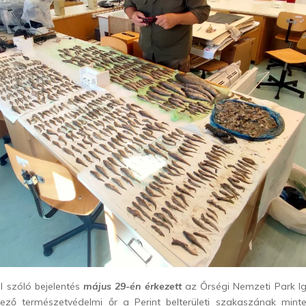
l szóló bejelentés
május 29-én érkezett
az Őrségi Nemzeti Park I
kező természetvédelmi őr a Perint belterületi szakaszának min