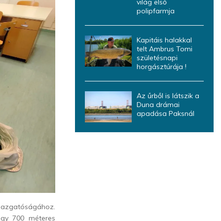
világ első
polipfarmja
Kapitáis halakkal
telt Ambrus Tomi
születésnapi
horgásztúrája !
Az űrből is látszik a
Duna drámai
apadása Paksnál
gazgatóságához.
tegy 700 méteres