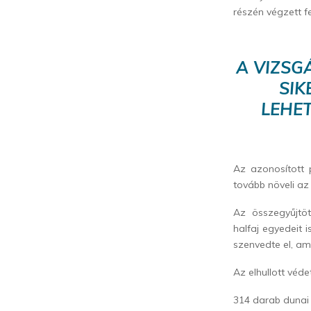
részén végzett f
A VIZSG
SIK
LEHET
Az azonosított 
tovább növeli az
Az összegyűjtöt
halfaj egyedeit
szenvedte el, ame
Az elhullott véd
314 darab dunai 