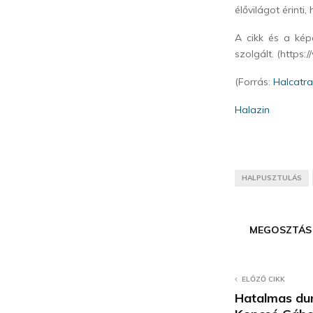
élővilágot érinti
A cikk és a kép
szolgált. (https
(Forrás:
Halcatr
Halazin
HALPUSZTULÁS
MEGOSZTÁS
ELŐZŐ CIKK
Hatalmas dun