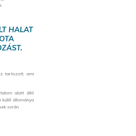
e.
LT HALAT
POTA
OZÁST.
z tartozott, ami
talom alatt álló
 küllő állománya
ések során.