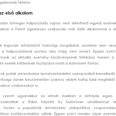
igyekeznek feltárni.
az első alkalom
ostani tömeges halpusztulás sajnos nem tekinthető egyedi esetnek
aiban a Perint ugyanezen szakaszán már több alkalommal is el
.
ek kapcsán lefolytatott hatósági vizsgálatok azonban nem veze
y a halpusztulások pontos oka máig nem ismert. Éppen ezér
emcsak az aktuális esemény körülményeinek feltárása, hanem a 
ló esetek hátterének tisztázása miatt is különösen fontos.
rok-patak vízrendszere természetvédelmi szempontból kiemelkedő j
ottságú víznek köszönhetően számos védett halfaj talál megfelelő é
 városi szakaszokon is.
szerint ugyanakkor az elmúlt években a vízfolyás egyes r
lszakadtak a Rába folyótól. Ez különösen sérülékennyé te
t, hiszen a populációk természetes utánpótlása, szaporodás
entősen korlátozottabbá váltak. Éppen ezért minden olyan esemén