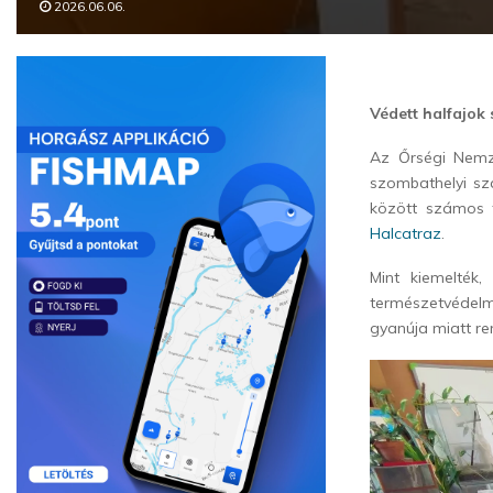
2026.06.06.
Védett halfajok
Az Őrségi Nemze
szombathelyi sza
között számos t
Halcatraz
.
Mint kiemelték,
természetvédel
gyanúja miatt ren