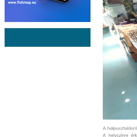
A halpusztulásró
A helyszínre ér