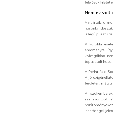
felelősök kilétét 
Nem ez volt 
Mint írták, a m
hasonló időszak
jellegű pusztulás
A korábbi eset
eredményre, íg
kivizsgálása n
tapasztalt hason
A Perint és a So
A jó oxigénellát
területen, még a
A szakemberek 
szempontból e
halállományoka
lehetőségei jel