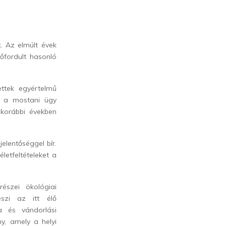
. Az elmúlt évek
őfordult hasonló
ttek egyértelmű
t a mostani ügy
korábbi években
elentőséggel bír.
letfeltételeket a
észei ökológiai
szi az itt élő
a és vándorlási
y, amely a helyi