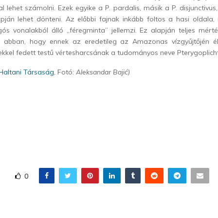
al lehet számolni. Ezek egyike a P. pardalis, másik a P. disjunctivus
apján lehet dönteni. Az előbbi fajnak inkább foltos a hasi oldala
ós vonalakból álló „féregminta” jellemzi. Ez alapján teljes mért
al abban, hogy ennek az eredetileg az Amazonas vízgyűjtőjén é
ekkel fedett testű vértesharcsának a tudományos neve Pterygoplicht
Haltani Társaság
, Fotó:
Aleksandar Bajić)
0