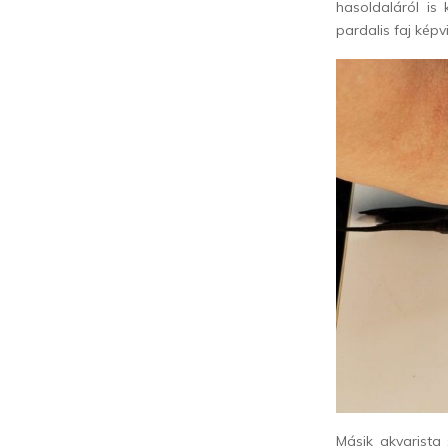
hasoldaláról is
pardalis faj képv
Másik akvarista 