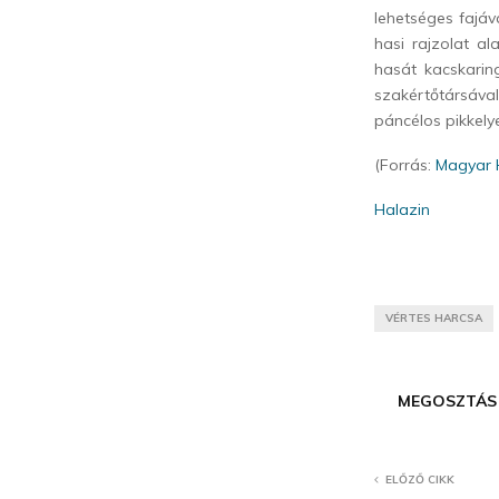
lehetséges fajáv
hasi rajzolat al
hasát kacskaring
szakértőtársáv
páncélos pikkely
(Forrás:
Magyar 
Halazin
VÉRTES HARCSA
MEGOSZTÁS
ELŐZŐ CIKK