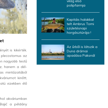
világ első
polipfarmja
Kapitáis halakkal
telt Ambrus Tomi
születésnapi
horgásztúrája !
et
Az űrből is látszik a
yét is kikérték.
Duna drámai
apadása Paksnál
s plecostomus az
en nagyobb testű
ez, hanem a dél-
has mintázatából
váriumot kinőtt,
atú vizekben élő
 ahol akváriumban
Bajić a példány