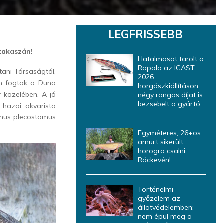
LEGFRISSEBB
szakaszán!
Hatalmasat tarolt a
Rapala az ICAST
ani Társaságtól,
2026
an fogtak a Duna
horgászkiállításon:
r közelében. A jó
négy rangos díjat is
bezsebelt a gyártó
 hazai akvarista
tomus plecostomus
Egyméteres, 26+os
amurt sikerült
horogra csalni
Ráckevén!
Történelmi
győzelem az
állatvédelemben:
nem épül meg a