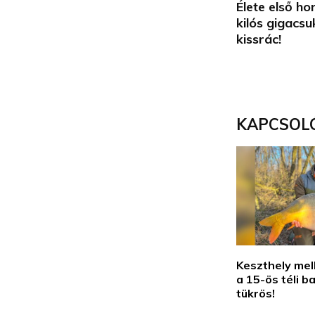
Élete első h
kilós gigacs
kissrác!
KAPCSOL
Keszthely mel
a 15-ös téli b
tükrös!