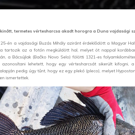
kinőtt, termetes vértesharcsa akadt horogra a Duna vajdasági 
 25-én a vajdasági Buzás Mihály aziránt érdeklődött a Magyar Halt
ba tartozik az a fotón megküldött hal, melyet öt nappal korább
án, a Bácsújlak (Bačko Novo Selo) fölötti 1321-es folyamkilométe
 azonosítani lehetett, hogy egy vértesharcsát sikerült kifogni, a
 alapján pedig úgy tűnt, hogy ez egy plekó (pleco), melyet Hypos
n ismertettek.