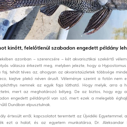
t kinőtt, felelőtlenül szabadon engedett példány leh
ekében azonban – szerencsére – két akvarisztikai szekértő vélemén
átyás válasza érkezett meg, melyben jelezte, hogy a Hypostomu
a faj, tehát téves az, ahogyan az akvaristaüzletek többsége mind
leco, kiejtve plekó néven árusít. Véleménye szerint a fotón nem 
oplichthys nemnek az egyik faja látható. Hogy melyik, arra a 
ztetni, mert az meghatározó bélyeg. De az biztos, hogy egy ak
abadon engedett példányról van szó, mert ezek a melegebb éghajl
lehűlő Dunában elpusztulnak.
ly értesült erről, kapcsolatot teremtett az Újvidéki Egyetemmel,
ték ezt a halat, és az egyetem munkatársa, Dr. Aleksandar 