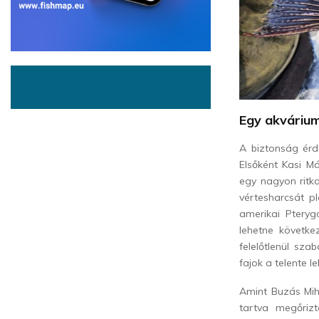
Egy akváriumo
A biztonság érd
Elsőként Kasi M
egy nagyon ritk
vértesharcsát p
amerikai Pteryg
lehetne követke
felelőtlenül sz
fajok a telente 
Amint Buzás Mihá
tartva megőriz