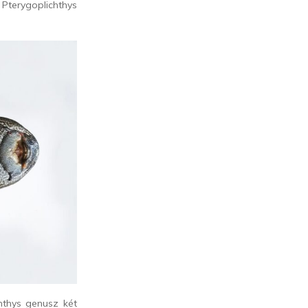
Pterygoplichthys
chthys genusz két