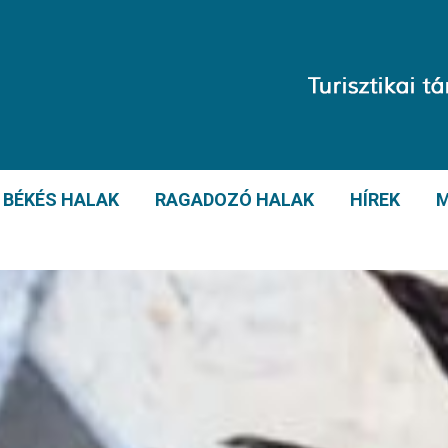
BÉKÉS HALAK
RAGADOZÓ HALAK
HÍREK
M