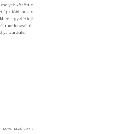
, melyek között a
, míg utóbbinak a
ékben egyetértett
lő mindenevő és
hys pardalis.
KÖVETKEZŐ CIKK