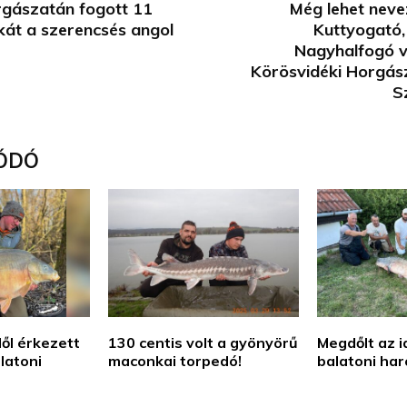
orgászatán fogott 11
Még lehet nevez
ukát a szerencsés angol
Kuttyogató, 
Nagyhalfogó v
Körösvidéki Horgás
S
ÓDÓ
lől érkezett
130 centis volt a gyönyörű
Megdőlt az 
alatoni
maconkai torpedó!
balatoni har