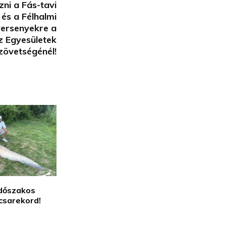
ni a Fás-tavi
és a Félhalmi
ersenyekre a
z Egyesületek
zövetségénél!
időszakos
csarekord!