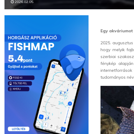
2026.02.05.
Egy akváriumot 
2025. augusztus
hogy melyik faj
szerbiai szakasz
fénykép alapján
internetforrások
tudományos néve