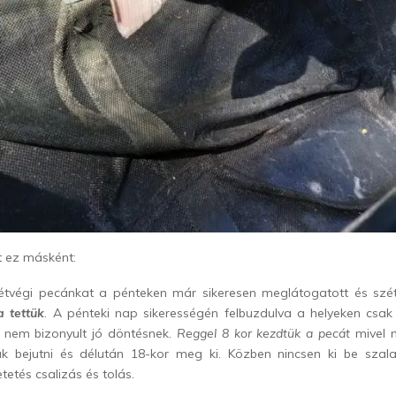
t ez másként:
étvégi pecánkat a pénteken már sikeresen meglátogatott és sz
a tettük
. A pénteki nap sikerességén felbuzdulva a helyeken csak
i nem bizonyult jó döntésnek.
Reggel 8 kor kezdtük a pecát
mivel 
ak bejutni és délután 18-kor meg ki. Közben nincsen ki be szal
tetés csalizás és tolás.