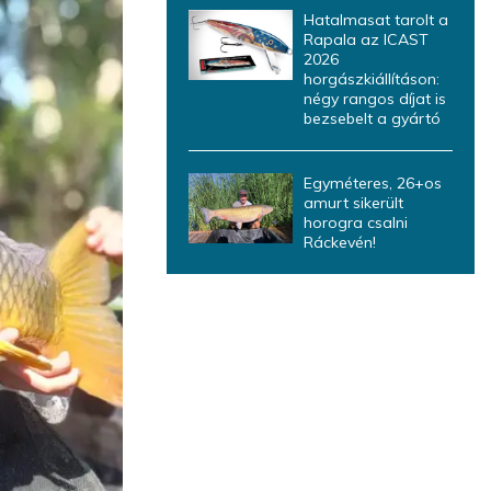
Hatalmasat tarolt a
Rapala az ICAST
2026
horgászkiállításon:
négy rangos díjat is
bezsebelt a gyártó
Egyméteres, 26+os
amurt sikerült
horogra csalni
Ráckevén!