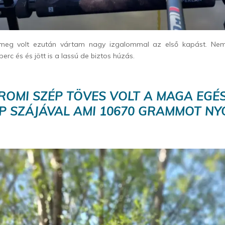
meg volt ezután vártam nagy izgalommal az első kapást. Nem i
rc és és jött is a lassú de biztos húzás.
ROMI SZÉP TÖVES VOLT A MAGA EGÉ
ÉP SZÁJÁVAL AMI 10670 GRAMMOT NY