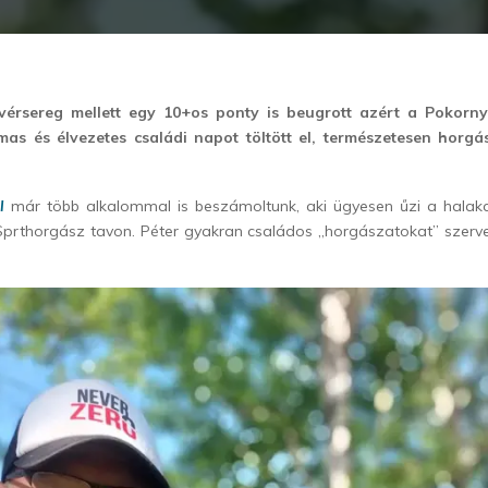
vérsereg mellett egy 10+os ponty is beugrott azért a Pokornyi
mas és élvezetes családi napot töltött el, természetesen horgá
l
már több alkalommal is beszámoltunk, aki ügyesen űzi a halaka
 Sprthorgász tavon. Péter gyakran családos „horgászatokat” szerv