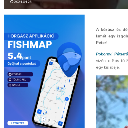
2024.04.23.
A kárász és dé
Ismét egy izgal
Péter!
Pokornyi Péterrő
vizén, a Sós-tó
egy kis ideje.