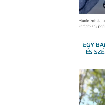
Miután minden 
várnom egy pár pe
EGY BA
ÉS SZ