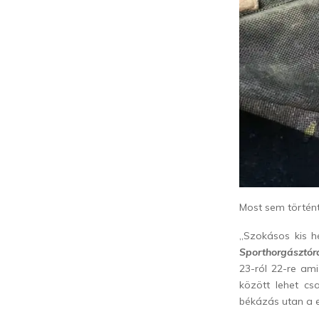
Most sem történ
„Szokásos kis h
Sporthorgásztór
23-ról 22-re am
között lehet cs
békázás utan a e