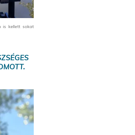
s kellett sokat
SZSÉGES
OMOTT.