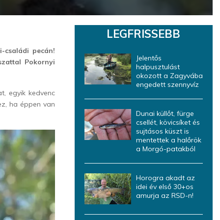
LEGFRISSEBB
-családi pecán!
Jelentős
szattal Pokornyi
halpusztulást
okozott a Zagyvába
engedett szennyvíz
t, egyik kedvenc
ez, ha éppen van
Dunai küllőt, fürge
csellét, kövicsíket és
sujtásos küszt is
mentettek a halőrök
a Morgó-patakból
Horogra akadt az
idei év első 30+os
amurja az RSD-n!