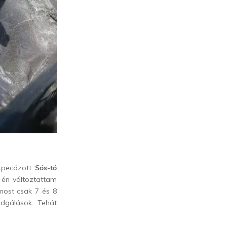
étpecázott
Sós-tó
 én változtattam
most csak 7 és 8
adgálások. Tehát