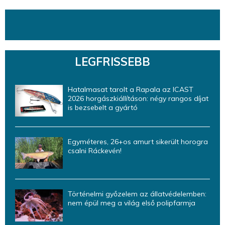
LEGFRISSEBB
Hatalmasat tarolt a Rapala az ICAST
2026 horgászkiállításon: négy rangos díjat
is bezsebelt a gyártó
Egyméteres, 26+os amurt sikerült horogra
csalni Ráckevén!
Történelmi győzelem az állatvédelemben:
nem épül meg a világ első polipfarmja