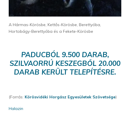
A Hármas-Körösbe, Kettős-Körösbe, Berettyóba,
Hortobágy-Berettyóba és a Fekete-Körösbe
PADUCBÓL 9.500 DARAB,
SZILVAORRÚ KESZEGBŐL 20.000
DARAB KERÜLT TELEPÍTÉSRE.
(Forrás:
Körösvidéki Horgász Egyesületek Szövetsége
)
Halazin