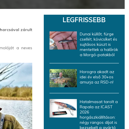
LEGFRISSEBB
 harcsával zárult
Dunai küllőt, fürge
csellét, kövicsíket és
sujtásos küszt is
molóját a neves
mentettek a halőrök
a Morgó-patakból
Horogra akadt az
idei év első 30+os
amurja az RSD-n!
Hatalmasat tarolt a
Rapala az ICAST
2026
horgászkiállításon:
négy rangos díjat is
bezsebelt a gyártó