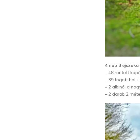
4 nap 3 éjszak
– 48 rontott kap
– 39 fogott hal +
– 2 albinó, a na
– 2 darab 2 méter