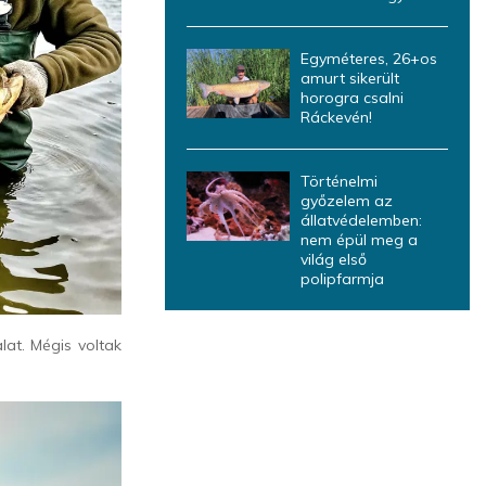
Egyméteres, 26+os
amurt sikerült
horogra csalni
Ráckevén!
Történelmi
győzelem az
állatvédelemben:
nem épül meg a
világ első
polipfarmja
at. Mégis voltak