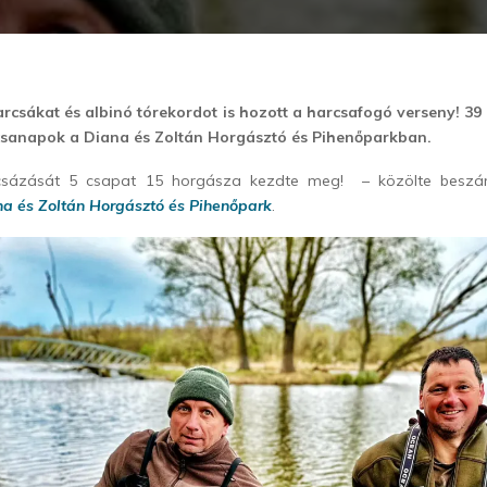
harcsákat és albinó tórekordot is hozott a harcsafogó verseny! 39
rcsanapok a Diana és Zoltán Horgásztó és Pihenőparkban.
csázását 5 csapat 15 horgásza kezdte meg! – közölte beszá
a és Zoltán Horgásztó és Pihenőpark
.