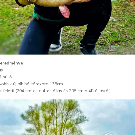
a eredménye
ás
1 süllő
gyobbik új albínó-tórekord 138cm
 feletti (204 cm-es a 4-es állás és 208 cm a 4B állásról)