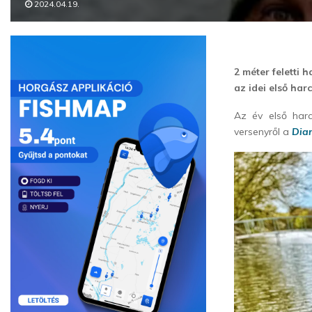
2024.04.19.
2 méter feletti 
az idei első ha
Az év első har
versenyről a
Dian