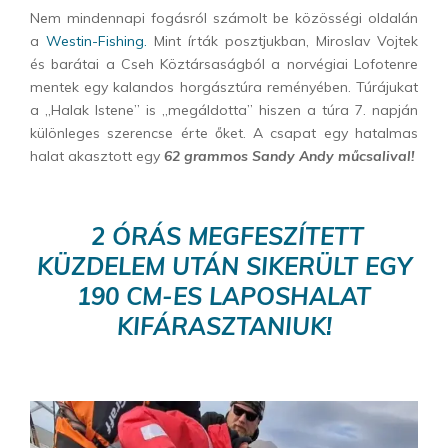
Nem mindennapi fogásról számolt be közösségi oldalán
a
Westin-Fishing.
Mint írták posztjukban, Miroslav Vojtek
és barátai a Cseh Köztársaságból a norvégiai Lofotenre
mentek egy kalandos horgásztúra reményében. Túrájukat
a „Halak Istene” is „megáldotta” hiszen a túra 7. napján
különleges szerencse érte őket. A csapat egy hatalmas
halat akasztott egy
62 grammos Sandy Andy műcsalival!
2 ÓRÁS MEGFESZÍTETT
KÜZDELEM UTÁN SIKERÜLT EGY
190 CM-ES LAPOSHALAT
KIFÁRASZTANIUK!