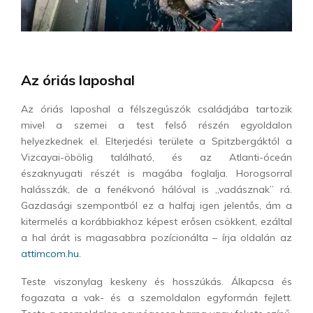
Az óriás laposhal
Az óriás laposhal a félszegúszók családjába tartozik
mivel a szemei a test felső részén egyoldalon
helyezkednek el. Elterjedési területe a Spitzbergáktól a
Vizcayai-öbölig található, és az Atlanti-óceán
északnyugati részét is magába foglalja. Horogsorral
halásszák, de a fenékvonó hálóval is „vadásznak” rá.
Gazdasági szempontból ez a halfaj igen jelentős, ám a
kitermelés a korábbiakhoz képest erősen csökkent, ezáltal
a hal árát is magasabbra pozícionálta – írja oldalán az
attimcom.hu.
Teste viszonylag keskeny és hosszúkás. Álkapcsa és
fogazata a vak- és a szemoldalon egyformán fejlett.