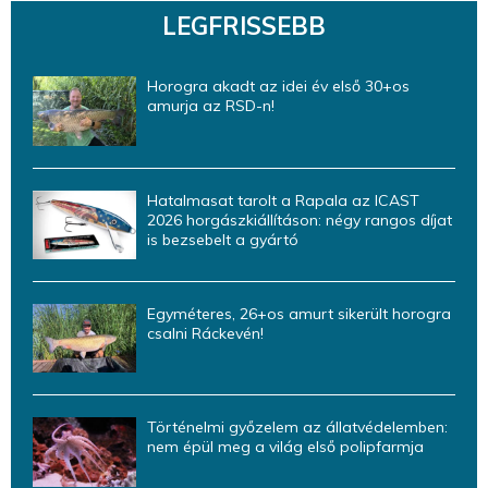
LEGFRISSEBB
Horogra akadt az idei év első 30+os
amurja az RSD-n!
Hatalmasat tarolt a Rapala az ICAST
2026 horgászkiállításon: négy rangos díjat
is bezsebelt a gyártó
Egyméteres, 26+os amurt sikerült horogra
csalni Ráckevén!
Történelmi győzelem az állatvédelemben:
nem épül meg a világ első polipfarmja