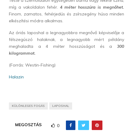
Teste a szemoldalon egységesen barna vagy fekete színű,
míg a vakoldalon fehér.
4 méter hosszúra is megnőhet.
Finom, zamatos, fehérjedús és zsírszegény húsa minden
elkészítési módra alkalmas.
Az óriás laposhal a legnagyobbra megnővő képviselője a
félszegúszó halaknak, a legnagyobb mért példány
meghaladta a 4 méter hosszúságot és a
300
kilogrammot.
(Forrás: Westin-Fishing)
Halazin
KÜLÖNLEGES FOGÁS
LAPOSHAL
MEGOSZTÁS
0