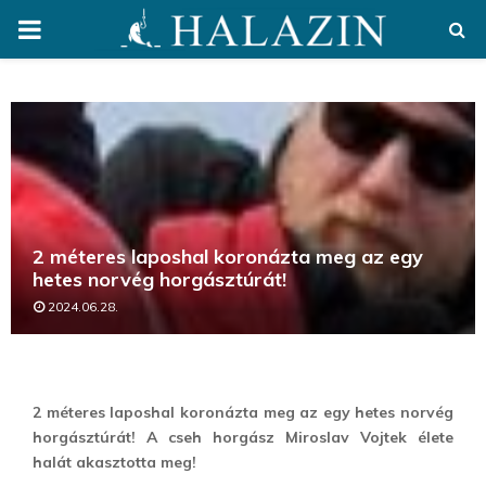
PRIMARY
MENU
2 méteres laposhal koronázta meg az egy
hetes norvég horgásztúrát!
2024.06.28.
2 méteres laposhal koronázta meg az egy hetes norvég
horgásztúrát! A cseh horgász Miroslav Vojtek élete
halát akasztotta meg!