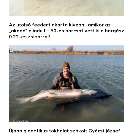
Az utolsó feedert akarta kivenni, amikor az
„akadó” elindult – 50-es harcsát vett ki a horgász
0.22-es zsinórral!
Újabb gigantikus tokhalat szákolt Gyócsi József