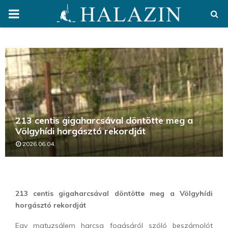
PRIMARY
MENU
213 centis gigaharcsával döntötte meg a
Völgyhídi horgásztó rekordját
2026.06.04.
213 centis gigaharcsával döntötte meg a Völgyhídi
horgásztó rekordját
Egy matuzsálem harcsa fogásáról szóló beszámolót