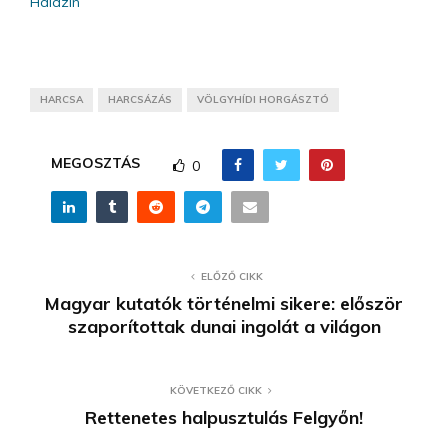
Halazin
HARCSA
HARCSÁZÁS
VÖLGYHÍDI HORGÁSZTÓ
MEGOSZTÁS
0
ELŐZŐ CIKK
Magyar kutatók történelmi sikere: először
szaporítottak dunai ingolát a világon
KÖVETKEZŐ CIKK
Rettenetes halpusztulás Felgyőn!