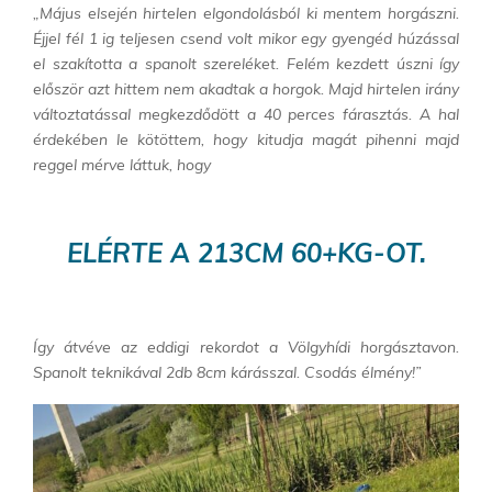
„Május elsején hirtelen elgondolásból ki mentem horgászni.
Éjjel fél 1 ig teljesen csend volt mikor egy gyengéd húzással
el szakította a spanolt szereléket. Felém kezdett úszni így
először azt hittem nem akadtak a horgok. Majd hirtelen irány
változtatással megkezdődött a 40 perces fárasztás. A hal
érdekében le kötöttem, hogy kitudja magát pihenni majd
reggel mérve láttuk, hogy
ELÉRTE A 213CM 60+KG-OT.
Így átvéve az eddigi rekordot a Völgyhídi horgásztavon.
Spanolt teknikával 2db 8cm kárásszal. Csodás élmény!”