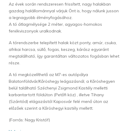
Az évek során rendszeresen frissített, nagy halakban
gazdag halállománnyal várjuk Önt is, hogy nálunk jusson
a legnagyobb élményfogásához.
A tó átlagmélysége 2 méter, agyagos-homokos
fenékviszonyok uralkodnak.
A tórendszerbe telepített halak közt ponty, amúr, csuka,
afrikai harcsa, süllő, fogas, keszeg, kárász egyaránt
megtalálható, így garantáltan változatos fogásban lehet
része.
A tó megközelíthető az M7-es autópálya
Balatonföldvár/Kőröshegy leágazásnál, a Kőröshegyen
belül található Széchenyi Zsigmond Kastély melletti
karbantartott földúton (Petőfi köz) , illetve Tihany
(Szántód) elágazástól Kaposvár felé menő úton az
előzőek szerint a Kőröshegyi kastély mellett.
(Forrás: Nagy Kristóf)