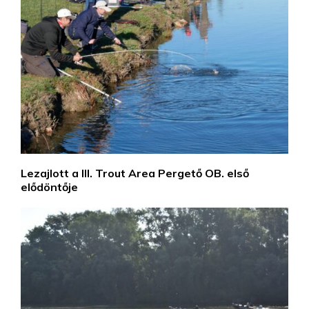
Lezajlott a III. Trout Area Pergető OB. első
elődöntője