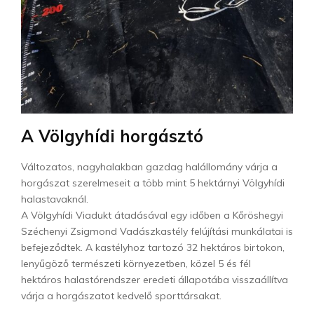
A Völgyhídi horgásztó
Változatos, nagyhalakban gazdag halállomány várja a
horgászat szerelmeseit a több mint 5 hektárnyi Völgyhídi
halastavaknál.
A Völgyhídi Viadukt átadásával egy időben a Kőröshegyi
Széchenyi Zsigmond Vadászkastély felújítási munkálatai is
befejeződtek. A kastélyhoz tartozó 32 hektáros birtokon,
lenyűgöző természeti környezetben, közel 5 és fél
hektáros halastórendszer eredeti állapotába visszaállítva
várja a horgászatot kedvelő sporttársakat.