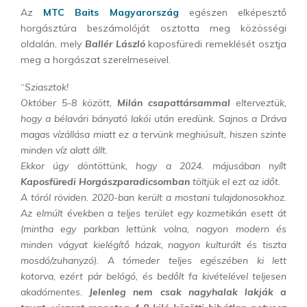
Az
MTC Baits Magyarország
egészen elképesztő
horgásztúra beszámolóját osztotta meg közösségi
oldalán, mely
Ballér László
kaposfüredi remeklését osztja
meg a horgászat szerelmeseivel.
“
Sziasztok!
Október 5-8 között,
Milán csapattársammal
elterveztük,
hogy a bélavári bányató lakói után eredünk. Sajnos a Dráva
magas vízállása miatt ez a tervünk meghiúsult, hiszen szinte
minden víz alatt állt.
Ekkor úgy döntöttünk, hogy a 2024. májusában nyílt
Kaposfüredi Horgászparadicsomban
töltjük el ezt az időt.
A tóról röviden. 2020-ban került a mostani tulajdonosokhoz.
Az elmúlt években a teljes terület egy kozmetikán esett át
(mintha egy parkban lettünk volna, nagyon modern és
minden vágyat kielégítő házak, nagyon kulturált és tiszta
mosdó/zuhanyzó). A tómeder teljes egészében ki lett
kotorva, ezért pár belógó, és bedőlt fa kivételével teljesen
akadómentes.
Jelenleg nem csak nagyhalak lakják a