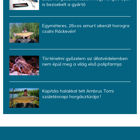
is bezsebelt a gyártó
Egyméteres, 26+os amurt sikerült horogra
csalni Ráckevén!
Történelmi győzelem az állatvédelemben:
nem épül meg a világ első polipfarmja
Kapitáis halakkal telt Ambrus Tomi
születésnapi horgásztúrája !