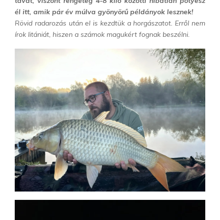
tavat, viszont rengeteg 4-8 kiló közötti hibátlan potyesz
él itt, amik pár év múlva gyönyörű példányok lesznek!
Rövid radarozás után el is kezdtük a horgászatot. Erről nem
írok litániát, hiszen a számok magukért fognak beszélni.