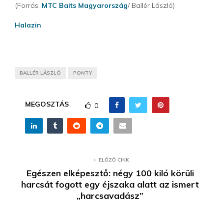
(Forrás:
MTC Baits Magyarország
/ Ballér László)
Halazin
BALLÉR LÁSZLÓ
PONTY
MEGOSZTÁS
0
ELŐZŐ CIKK
Egészen elképesztő: négy 100 kiló körüli
harcsát fogott egy éjszaka alatt az ismert
„harcsavadász”