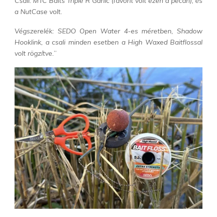
Csali: MTC Baits Triple R Garlic (favorit volt ezen a pecán), és
a NutCase volt.
Végszerelék: SEDO Open Water 4-es méretben, Shadow
Hooklink, a csali minden esetben a High Waxed Baitflossal
volt rögzítve.
”