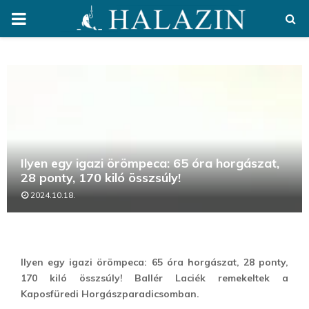
PRIMARY
MENU
Ilyen egy igazi örömpeca: 65 óra horgászat,
28 ponty, 170 kiló összsúly!
2024.10.18.
Ilyen egy igazi örömpeca: 65 óra horgászat, 28 ponty,
170 kiló összsúly! Ballér Laciék remekeltek a
Kaposfüredi Horgászparadicsomban.