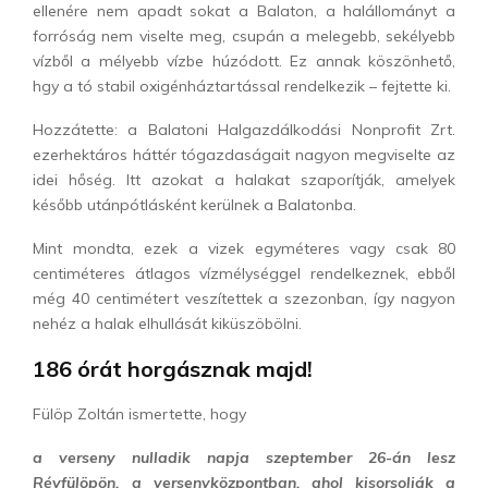
ellenére nem apadt sokat a Balaton, a halállományt a
forróság nem viselte meg, csupán a melegebb, sekélyebb
vízből a mélyebb vízbe húzódott. Ez annak köszönhető,
hgy a tó stabil oxigénháztartással rendelkezik – fejtette ki.
Hozzátette: a Balatoni Halgazdálkodási Nonprofit Zrt.
ezerhektáros háttér tógazdaságait nagyon megviselte az
idei hőség. Itt azokat a halakat szaporítják, amelyek
később utánpótlásként kerülnek a Balatonba.
Mint mondta, ezek a vizek egyméteres vagy csak 80
centiméteres átlagos vízmélységgel rendelkeznek, ebből
még 40 centimétert veszítettek a szezonban, így nagyon
nehéz a halak elhullását kiküszöbölni.
186 órát horgásznak majd!
Fülöp Zoltán ismertette, hogy
a verseny nulladik napja szeptember 26-án lesz
Révfülöpön, a versenyközpontban, ahol kisorsolják a