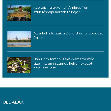
Kapitáis halakkal telt Ambrus Tomi
születésnapi horgásztúrája !
Az űrből is látszik a Duna drámai apadása
Paksnál
Hőhullám tombol Kelet-Németország
vizein is, ami számos helyen okozott
halpusztulást
OLDALAK