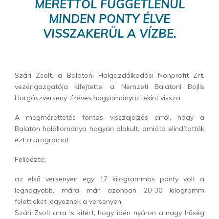
MÉRETTŐL FÜGGETLENÜL
MINDEN PONTY ÉLVE
VISSZAKERÜL A VÍZBE.
Szári Zsolt, a Balatoni Halgazdálkodási Nonprofit Zrt.
vezérigazgatója kifejtette: a Nemzeti Balatoni Bojlis
Horgászverseny tízéves hagyományra tekint vissza.
A megmérettetés fontos visszajelzés arról, hogy a
Balaton halállománya hogyan alakult, amióta elindították
ezt a programot.
Felidézte:
az első versenyen egy 17 kilogrammos ponty volt a
legnagyobb, mára már azonban 20-30 kilogramm
felettieket jegyeznek a versenyen.
Szári Zsolt arra is kitért, hogy idén nyáron a nagy hőség