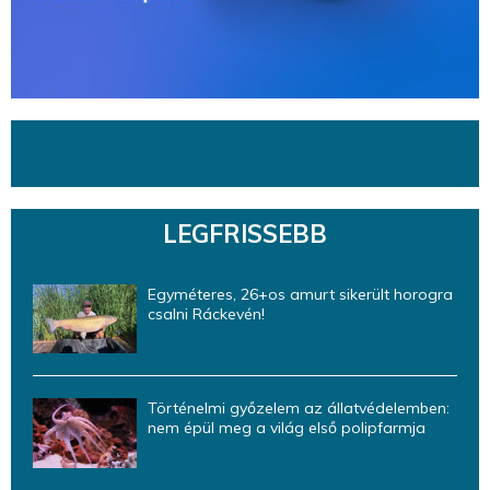
LEGFRISSEBB
Egyméteres, 26+os amurt sikerült horogra
csalni Ráckevén!
Történelmi győzelem az állatvédelemben:
nem épül meg a világ első polipfarmja