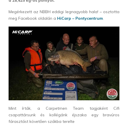
a 28,425 kg-os pontyot.
Megérkezett az NBBH eddigi legnagyobb hala! – osztotta
meg Facebook oldalán a
HiCarp – Pontycentrum
.
Mint írták, a Carpetmen Team tagjaként Cifi
csapattársunk és kollégánk éjszaka egy bravúros
fárasztást követően szákba terelte