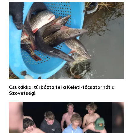
Csukákkal túrbózta fel a Keleti-főcsatornát a
Szövetség!