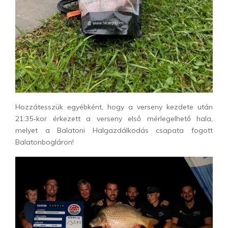
Hozzátesszük egyébként, hogy a verseny kezdete után
21:35-kor érkezett a verseny első mérlegelhető hala,
melyet a Balatoni Halgazdálkodás csapata fogott
Balatonbogláron!