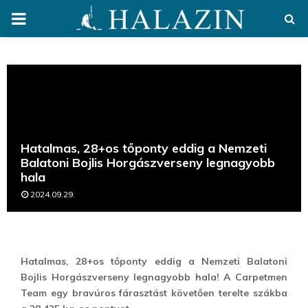
PRIMARY
MENU
Hatalmas, 28+os tőponty eddig a Nemzeti
Balatoni Bojlis Horgászverseny legnagyobb
hala
2024.09.29.
Hatalmas, 28+os tőponty eddig a Nemzeti Balatoni
Bojlis Horgászverseny legnagyobb hala! A Carpetmen
Team egy bravúros fárasztást követően terelte szákba