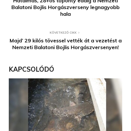
Hatalmas, 28+os tőponty eddig a Nemzeti
Balatoni Bojlis Horgászverseny legnagyobb
hala
KÖVETKEZŐ CIKK
Majd’ 29 kilós tövessel vették át a vezetést a
Nemzeti Balatoni Bojlis Horgászversenyen!
KAPCSOLÓDÓ