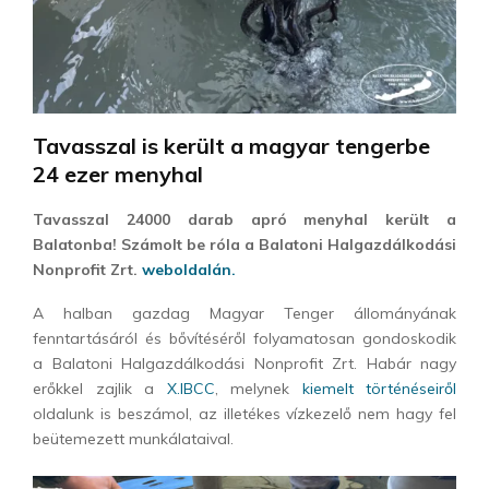
Tavasszal is került a magyar tengerbe
24 ezer menyhal
Tavasszal 24000 darab apró menyhal került a
Balatonba! Számolt be róla a Balatoni Halgazdálkodási
Nonprofit Zrt.
weboldalán.
A halban gazdag Magyar Tenger állományának
fenntartásáról és bővítéséről folyamatosan gondoskodik
a Balatoni Halgazdálkodási Nonprofit Zrt. Habár nagy
erőkkel zajlik a
X.IBCC
, melynek
kiemelt történéseiről
oldalunk is beszámol, az illetékes vízkezelő nem hagy fel
beütemezett munkálataival.