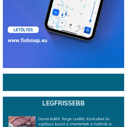
LEGFRISSEBB
Dunai küllőt, fürge csellét, kövicsíket és
sujtásos küszt is mentettek a halőrök a