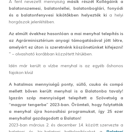
A fent nevezett mennyiség
másik részét Kollégáink a
balatonszemesi, balatonlellei, balatonboglári, fonyódi
és a balatonfenyvesi kikötőkben helyezték ki
a helyi
horgászok jelenlétében.
Az elmúlt évekhez hasonlóan a mai menyhal telepítés is
az Agrárminisztérium anyagi támogatásával jött létre,
amelyért ez úton is szeretnénk köszönetünket kifejezni!
”
– olvasható korábban közzétett hírükben.
Idén már került a vízbe menyhal is az egyéb őshonos
fajokon kívül
A hatalmas mennyiségű ponty, süllő, csuka és compó
mellett bőven került menyhal is a Balatonba tavaly!
Igazán szép mennyiséget telepített a Szövetség a
“magyar tengerbe” 2023-ban. Örömteli, hogy folytatták
a menyhal újra honosítási programukat, így 25 ezer
menyhallal gazdagodott a Balaton!
2023-ban március 2. és december 14. között szervezte a
balatoni és kis-balatoni haltelepítéseket a
Balatoni