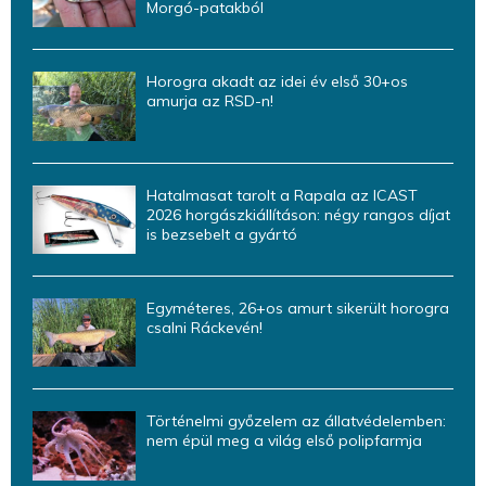
Morgó-patakból
Horogra akadt az idei év első 30+os
amurja az RSD-n!
Hatalmasat tarolt a Rapala az ICAST
2026 horgászkiállításon: négy rangos díjat
is bezsebelt a gyártó
Egyméteres, 26+os amurt sikerült horogra
csalni Ráckevén!
Történelmi győzelem az állatvédelemben:
nem épül meg a világ első polipfarmja