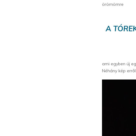
örömömre
A TÓRE
ami egyben új eg
Néhány kép erről