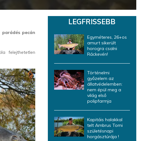
LEGFRISSEBB
en parádés pecán
Egyméteres, 26+os
amurt sikerült
horogra csalni
 felejthetetlen
Ráckevén!
Történelmi
győzelem az
állatvédelemben:
nem épül meg a
világ első
polipfarmja
Kapitáis halakkal
telt Ambrus Tomi
születésnapi
horgásztúrája !