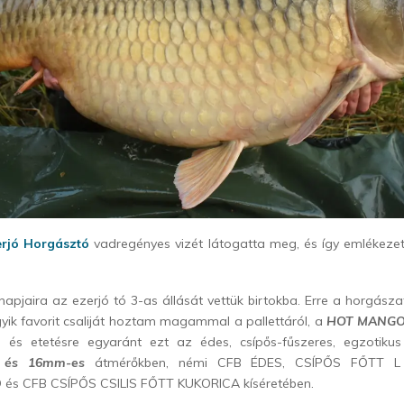
erjó Horgásztó
vadregényes vizét látogatta meg, és így emlékezet
apjaira az ezerjó tó 3-as állását vettük birtokba. Erre a horgásza
egyik favorit csaliját hoztam magammal a pallettáról, a
HOT MANG
sra és etetésre egyaránt ezt az édes, csípős-fűszeres, egzotik
 és 16mm-es
átmérőkben, némi CFB ÉDES, CSÍPŐS FŐTT 
és CFB CSÍPŐS CSILIS FŐTT KUKORICA kíséretében.