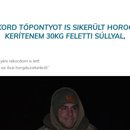
KORD TŐPONTYOT IS SIKERÜLT HORO
KERÍTENEM 30KG FELETTI SÚLLYAL,
yéni rekordom is lett.
 az őszi horgászatunkról:”