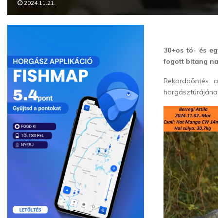
2024.11.21.
30+os tó- és eg
fogott bitang 
Rekorddöntés a
horgásztúrájána