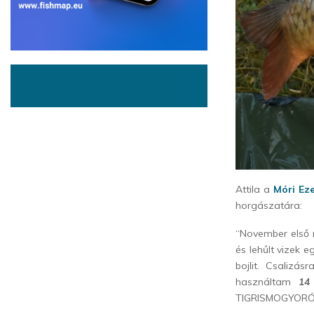
Attila a
Móri Ez
horgászatára:
“November első n
és lehűlt vizek 
bojlit. Csalizá
használtam
14
TIGRISMOGYORÓ 