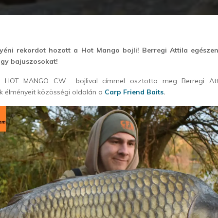
yéni rekordot hozott a Hot Mango bojli! Berregi Attila egész
nagy bajuszosokat!
 HOT MANGO CW bojlival címmel osztotta meg Berregi Attila
k élményeit közösségi oldalán a
Carp Friend Baits
.