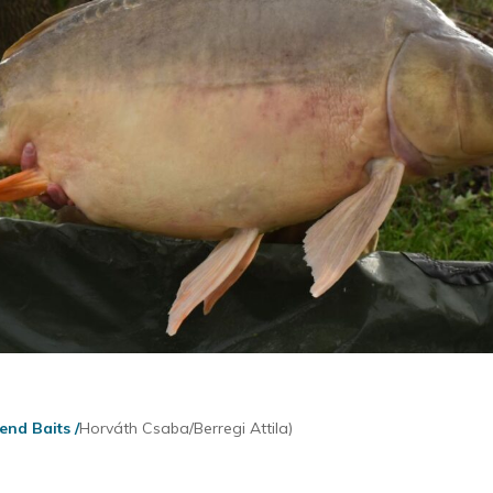
end Baits /
Horváth Csaba/Berregi Attila)