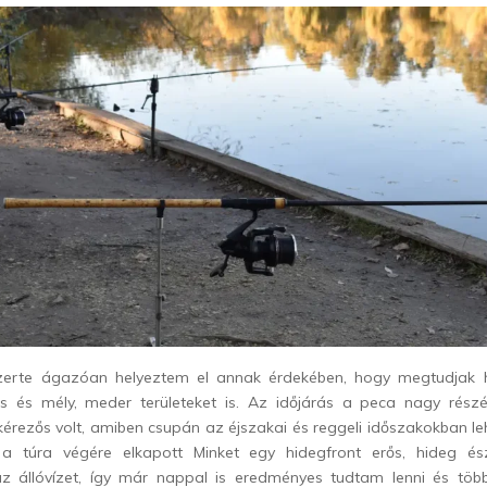
zerte ágazóan helyeztem el annak érdekében, hogy megtudjak h
ós és mély, meder területeket is. Az időjárás a peca nagy rész
kérezős volt, amiben csupán az éjszakai és reggeli időszakokban l
d a túra végére elkapott Minket egy hidegfront erős, hideg ész
állóvízet, így már nappal is eredményes tudtam lenni és több