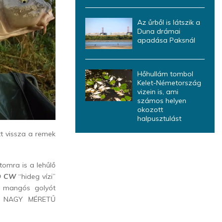
Az űrből is látszik a
Duna drámai
apadása Paksnál
Hőhullám tombol
Kelet-Németország
vizein is, ami
számos helyen
okozott
halpusztulást
t vissza a remek
tomra is a lehűlő
O CW
“hideg vízi”
us mangós golyót
L NAGY MÉRETŰ