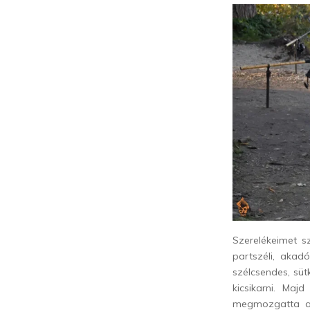
Szerelékeimet s
partszéli, akad
szélcsendes, süt
kicsikarni. Maj
megmozgatta az 