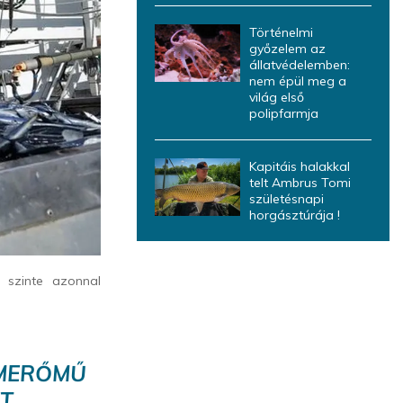
Történelmi
győzelem az
állatvédelemben:
nem épül meg a
világ első
polipfarmja
Kapitáis halakkal
telt Ambrus Tomi
születésnapi
horgásztúrája !
 szinte azonnal
OMERŐMŰ
ÉT