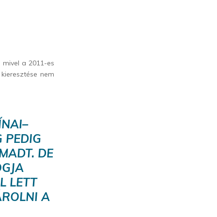
e, mivel a 2011-es
z kieresztése nem
ÍNAI–
 PEDIG
MADT. DE
OGJA
L LETT
ÁROLNI A