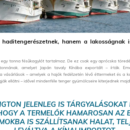
haditengerészetnek, hanem a lakosságnak i
s egy tonna fésűkagylót tartalmaz. De ez csak egy aprócska töred
tonnának, amelyet Japán tavaly Kínába exportált – írták. Em
a vásárlások – amelyek a hajók fedélzetén lévő éttermeket és a k
gják ellátni – idővel mindenféle tenger gyümölcseire kiterjednek majd
GTON JELENLEG IS TÁRGYALÁSOKAT 
HOGY A TERMELŐK HAMAROSAN AZ 
MOKBA IS SZÁLLÍTSANAK HALAT, TEL