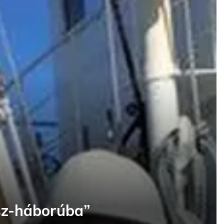
ász-háborúba”