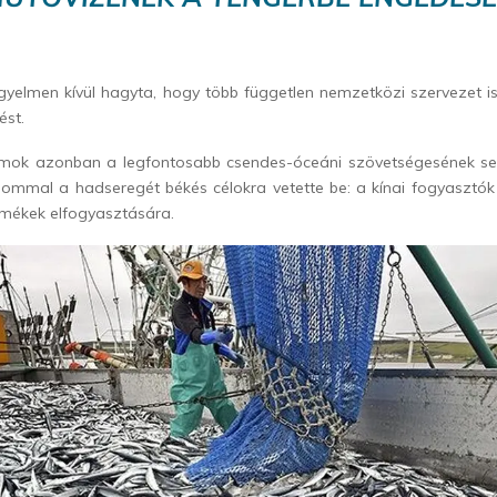
figyelmen kívül hagyta, hogy több független nemzetközi szervezet 
ést.
amok azonban a legfontosabb csendes-óceáni szövetségesének segí
alommal a hadseregét békés célokra vetette be: a kínai fogyasztók
rmékek elfogyasztására.