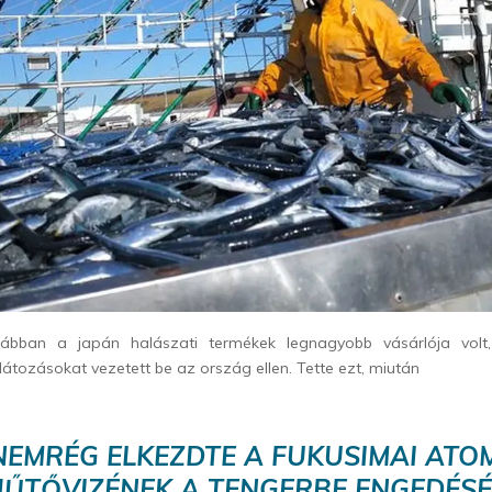
rábban a japán halászati termékek legnagyobb vásárlója volt,
látozásokat vezetett be az ország ellen. Tette ezt, miután
NEMRÉG ELKEZDTE A FUKUSIMAI AT
ŰTŐVIZÉNEK A TENGERBE ENGEDÉS