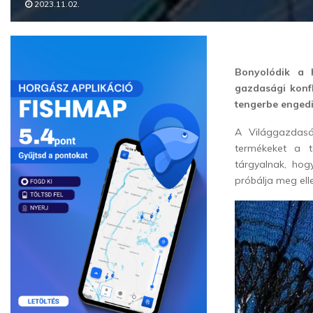
2023.11.02.
Bonyolódik a h
gazdasági konfl
tengerbe enged
A Világgazdasá
termékeket a t
tárgyalnak, ho
próbálja meg ell