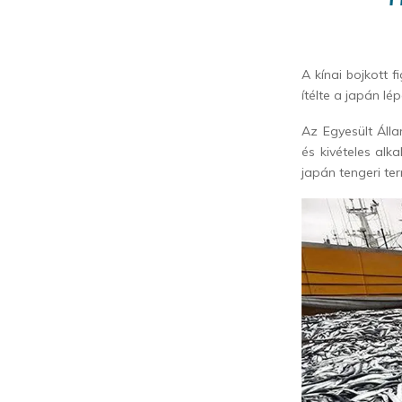
A kínai bojkott 
ítélte a japán lép
Az Egyesült Áll
és kivételes alk
japán tengeri te