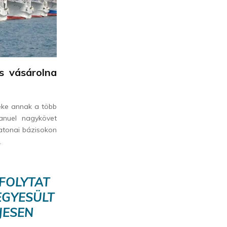
s vásárolna
éke annak a több
anuel nagykövet
atonai bázisokon
.
FOLYTAT
EGYESÜLT
JESEN