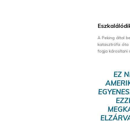
Eszkalálódi
A Peking által be
katasztrófa óta 
fogja károsítani 
EZ N
AMERI
EGYENES
EZZ
MEGKÁ
ELZÁRVA