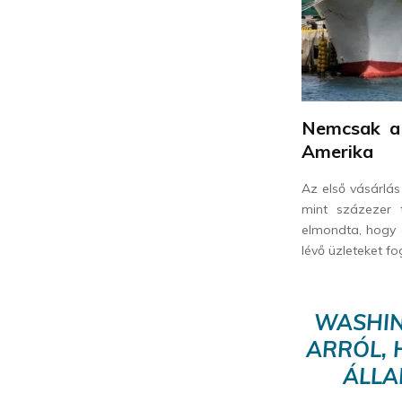
Nemcsak a 
Amerika
Az első vásárlá
mint százezer 
elmondta, hogy 
lévő üzleteket fo
WASHIN
ARRÓL, 
ÁLLA