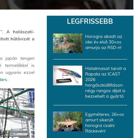
LEGFRISSEBB
”. A halászati-
Horogra akadt az
tott hűtővizét a
idei év első 30+os
amurja az RSD-n!
a japán tengeri
 termelőkkel is
Hatalmasat tarolt a
n ugyanis ezzel
Rapala az ICAST
ters
.
2026
horgászkiállításon:
négy rangos díjat is
bezsebelt a gyártó
Egyméteres, 26+os
amurt sikerült
horogra csalni
Ráckevén!