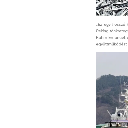
„
Ez egy hosszú 
Peking tönkretegy
Rahm Emanuel, az
együttműködést a