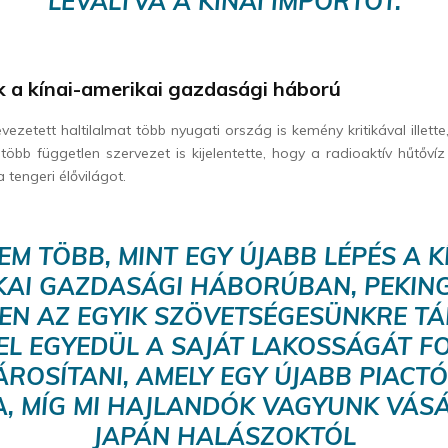
LEVÁLTVA A KÍNAI IMPORTOT.
k a kínai-amerikai gazdasági háború
vezetett haltilalmat több nyugati ország is kemény kritikával illett
több független szervezet is kijelentette, hogy a radioaktív hűtőví
a tengeri élővilágot.
EM TÖBB, MINT EGY ÚJABB LÉPÉS A K
KAI GAZDASÁGI HÁBORÚBAN, PEKING
EN AZ EGYIK SZÖVETSÉGESÜNKRE TÁ
EL EGYEDÜL A SAJÁT LAKOSSÁGÁT F
ROSÍTANI, AMELY EGY ÚJABB PIACTÓ
, MÍG MI HAJLANDÓK VAGYUNK VÁS
JAPÁN HALÁSZOKTÓL