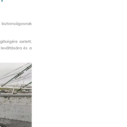
is biztonságosnak
tségére sietett,
 leváltására és a