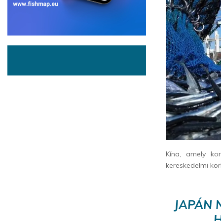
Kína, amely ko
kereskedelmi kor
JAPÁN 
H