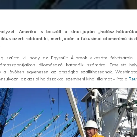
elyzet: Amerika is beszáll a kínai-japán „halász-háborúba
iktus azért robbant ki, mert Japán a fukusimai atomerőmű tisztí
i.
g szúrta ki, hogy az Egyesült Államok elkezdte felvásárolni 
ámaszpontjaikon állomásozó katonáik számára. Emellett helyi
gy a jövőben egyenesen az országba szállíthassanak. Washingto
ensúlyozni az ázsiai halászokkal szembeni kínai tilalmat – írta a
Reu