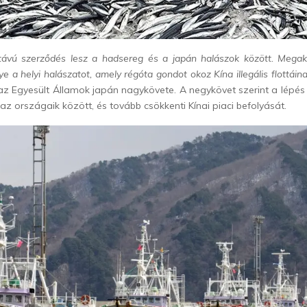
távú szerződés lesz a hadsereg és a japán halászok között. Megak
e a helyi halászatot, amely régóta gondot okoz Kína illegális flottáin
 Egyesült Államok japán nagykövete. A negykövet szerint a lépés 
z országaik között, és tovább csökkenti Kínai piaci befolyását.