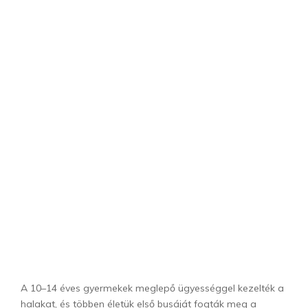
A 10–14 éves gyermekek meglepő ügyességgel kezelték a
halakat, és többen életük első busáját fogták meg a