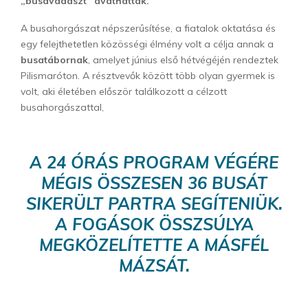
„busavadászt” avathattak.
A busahorgászat népszerűsítése, a fiatalok oktatása és
egy felejthetetlen közösségi élmény volt a célja annak a
busatábornak
, amelyet június első hétvégéjén rendeztek
Pilismaróton. A résztvevők között több olyan gyermek is
volt, aki életében először találkozott a célzott
busahorgászattal,
A 24 ÓRÁS PROGRAM VÉGÉRE
MÉGIS ÖSSZESEN 36 BUSÁT
SIKERÜLT PARTRA SEGÍTENIÜK.
A FOGÁSOK ÖSSZSÚLYA
MEGKÖZELÍTETTE A MÁSFÉL
MÁZSÁT.