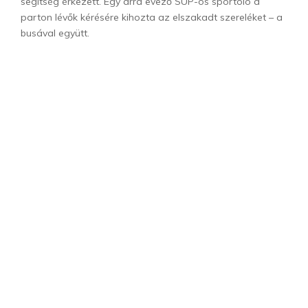
segítség érkezett. Egy arra evező SUP-os sportoló a
parton lévők kérésére kihozta az elszakadt szereléket – a
busával együtt.