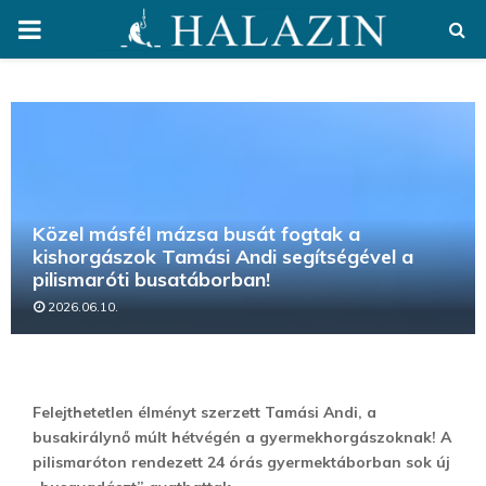
PRIMARY
MENU
Közel másfél mázsa busát fogtak a
kishorgászok Tamási Andi segítségével a
pilismaróti busatáborban!
2026.06.10.
Felejthetetlen élményt szerzett Tamási Andi, a
busakirálynő múlt hétvégén a gyermekhorgászoknak! A
pilismaróton rendezett 24 órás gyermektáborban sok új