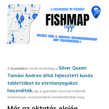
Silver Queen
A
busatábor
során kizárólag a
Tamási Andrea által fejlesztett busás
tablettákat és etetőanyagokat
használták,
így a gyerekek azonnal működő,
eredményes módszerekkel ismerkedhettek meg.
Már az oktatás elején