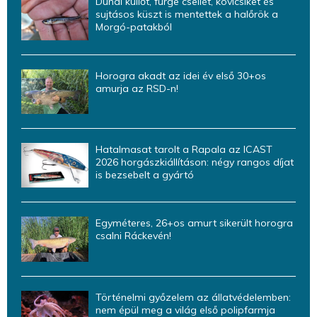
Dunai küllőt, fürge csellét, kövicsíket és
sujtásos küszt is mentettek a halőrök a
Morgó-patakból
Horogra akadt az idei év első 30+os
amurja az RSD-n!
Hatalmasat tarolt a Rapala az ICAST
2026 horgászkiállításon: négy rangos díjat
is bezsebelt a gyártó
Egyméteres, 26+os amurt sikerült horogra
csalni Ráckevén!
Történelmi győzelem az állatvédelemben:
nem épül meg a világ első polipfarmja