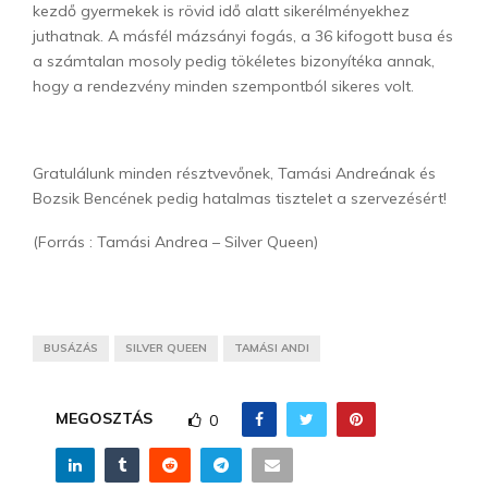
kezdő gyermekek is rövid idő alatt sikerélményekhez
juthatnak. A másfél mázsányi fogás, a 36 kifogott busa és
a számtalan mosoly pedig tökéletes bizonyítéka annak,
hogy a rendezvény minden szempontból sikeres volt.
Gratulálunk minden résztvevőnek, Tamási Andreának és
Bozsik Bencének pedig hatalmas tisztelet a szervezésért!
(Forrás : Tamási Andrea – Silver Queen)
BUSÁZÁS
SILVER QUEEN
TAMÁSI ANDI
MEGOSZTÁS
0