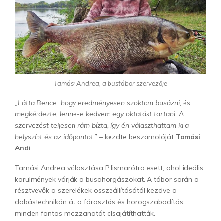
Tamási Andrea, a bustábor szervezője
„Látta Bence hogy eredményesen szoktam busázni, és
megkérdezte, lenne-e kedvem egy oktatást tartani. A
szervezést teljesen rám bízta, így én választhattam ki a
helyszínt és az időpontot.”
– kezdte beszámolóját
Tamási
Andi
Tamási Andrea választása Pilismarótra esett, ahol ideális
körülmények várják a busahorgászokat. A tábor során a
résztvevők a szerelékek összeállításától kezdve a
dobástechnikán át a fárasztás és horogszabadítás
minden fontos mozzanatát elsajátíthatták.