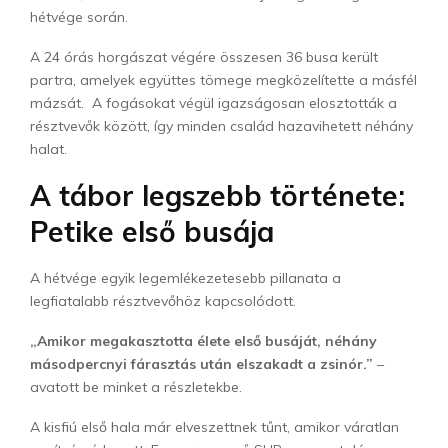
hétvége során.
A 24 órás horgászat végére összesen 36 busa került
partra, amelyek együttes tömege megközelítette a másfél
mázsát. A fogásokat végül igazságosan elosztották a
résztvevők között, így minden család hazavihetett néhány
halat.
A tábor legszebb története:
Petike első busája
A hétvége egyik legemlékezetesebb pillanata a
legfiatalabb résztvevőhöz kapcsolódott.
„Amikor megakasztotta élete első busáját, néhány
másodpercnyi fárasztás után elszakadt a zsinór.”
–
avatott be minket a részletekbe.
A kisfiú első hala már elveszettnek tűnt, amikor váratlan