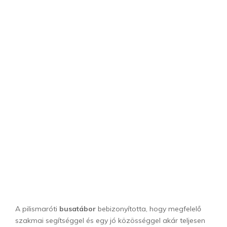
A pilismaróti
busatábor
bebizonyította, hogy megfelelő
szakmai segítséggel és egy jó közösséggel akár teljesen