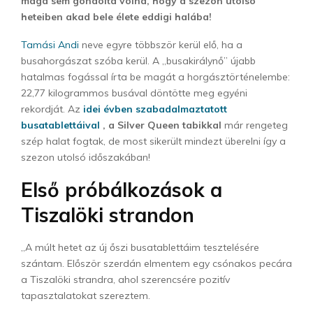
maga sem gondolta volna, hogy a szezon utolsó
heteiben akad bele élete eddigi halába!
Tamási Andi
neve egyre többször kerül elő, ha a
busahorgászat szóba kerül. A „busakirálynő” újabb
hatalmas fogással írta be magát a horgásztörténelembe:
22,77 kilogrammos busával döntötte meg egyéni
rekordját. Az
idei évben szabadalmaztatott
busatablettáival
, a Silver Queen tabikkal
már rengeteg
szép halat fogtak, de most sikerült mindezt überelni így a
szezon utolsó időszakában!
Első próbálkozások a
Tiszalöki strandon
„A múlt hetet az új őszi busatablettáim tesztelésére
szántam. Először szerdán elmentem egy csónakos pecára
a Tiszalöki strandra, ahol szerencsére pozitív
tapasztalatokat szereztem.