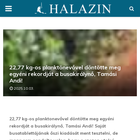
PRIMARY
MENU
22,77 kg-os planktönevővel döntötte meg
egyéni rekordját a busakirálynő, Tamási
Andi!
2025.10.03.
22,77 kg-os planktonevővel döntötte meg egyéni
rekordját a busakirálynő, Tamási Andi! Saját
busatablettájának őszi kiadását ment tesztelni, de