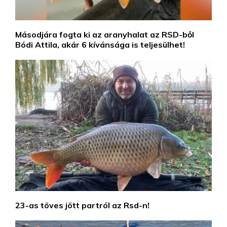
Másodjára fogta ki az aranyhalat az RSD-ből
Bódi Attila, akár 6 kívánsága is teljesülhet!
23-as töves jött partról az Rsd-n!