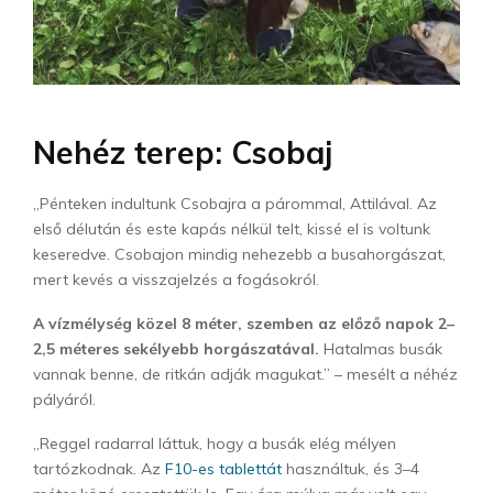
Nehéz terep: Csobaj
„Pénteken indultunk Csobajra a párommal, Attilával. Az
első délután és este kapás nélkül telt, kissé el is voltunk
keseredve. Csobajon mindig nehezebb a busahorgászat,
mert kevés a visszajelzés a fogásokról.
A vízmélység közel 8 méter, szemben az előző napok 2–
2,5 méteres sekélyebb horgászatával.
Hatalmas busák
vannak benne, de ritkán adják magukat.” – mesélt a néhéz
pályáról.
„Reggel radarral láttuk, hogy a busák elég mélyen
tartózkodnak. Az
F10-es tablettát
használtuk, és 3–4