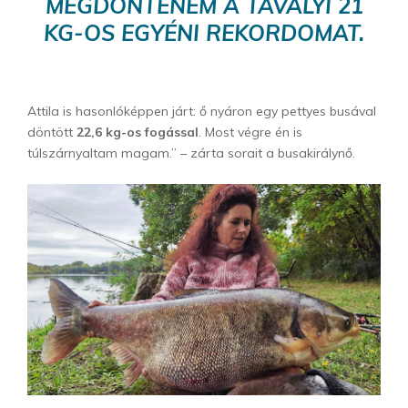
MEGDÖNTENEM A TAVALYI 21
KG-OS EGYÉNI REKORDOMAT.
Attila is hasonlóképpen járt: ő nyáron egy pettyes busával
döntött
22,6 kg-os fogással
. Most végre én is
túlszárnyaltam magam.” – zárta sorait a busakirálynő.