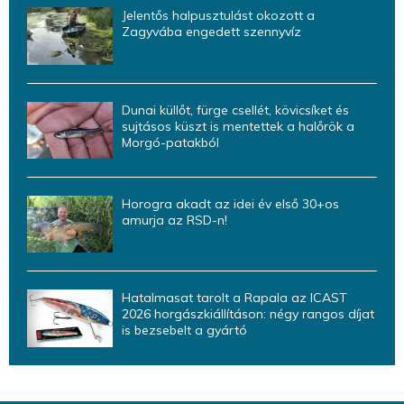
Jelentős halpusztulást okozott a
Zagyvába engedett szennyvíz
Dunai küllőt, fürge csellét, kövicsíket és
sujtásos küszt is mentettek a halőrök a
Morgó-patakból
Horogra akadt az idei év első 30+os
amurja az RSD-n!
Hatalmasat tarolt a Rapala az ICAST
2026 horgászkiállításon: négy rangos díjat
is bezsebelt a gyártó