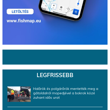
LEGFRISSEBB
Halőrök és polgárőrök mentették meg a
gátoldalról mopedjével a bokrok közé
zuhant idős urat