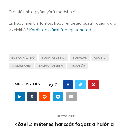
Gratulálunk a gyönnyörű fogáshoz!
És hogy miért is fontos, hogy rengeteg busát fogjunk ki a
vizeinkből?
Korábbi cikkünkből megtudhatod.
BUSAKIRÁLYNŐ
BUSATABLETTA
BUSÁZÁS
CSOBAJ
TAMÁSI ANDI
TAMÁSI ANDREA
TISZALÖK
MEGOSZTÁS
0
ELŐZŐ CIKK
Közel 2 méteres harcsát fogott a halőr a