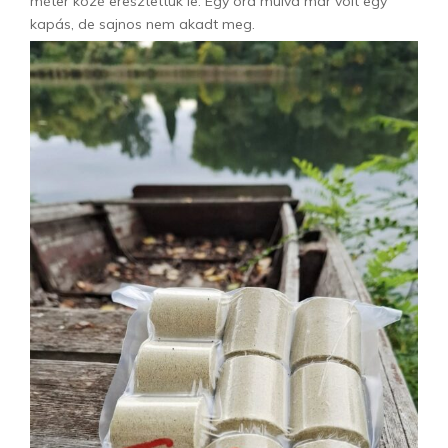
méter közé eresztettük le. Egy óra múlva már volt egy
kapás, de sajnos nem akadt meg.