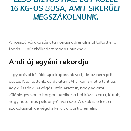
16 KG-OS BUSA, AMIT SIKERÜLT
MEGSZÁKOLNUNK.
A hosszú várakozás után óriási adrenalinnal töltött el a
fogás.” – büszkélkedett magazinunknak.
Andi új egyéni rekordja
„Egy órával később újra kapásunk volt, de az nem jött
össze. Kitartottunk, és délután 3/4 3-kor ismét eltűnt az
egyik úszónk. Bevágás után éreztük, hogy valami
különleges van a horgon. Amikor a hal közel került, láttuk,
hogy hatalmas példányról van szó. A szák is eltört a
szákolásnál, de végül sikerült a partra emelni.”