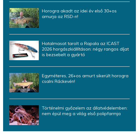
Horogra akadt az idei év első 30+os
amurja az RSD-n!
Hatalmasat tarolt a Rapala az ICAST
2026 horgászkiállításon: négy rangos díjat
is bezsebelt a gyártó
Egyméteres, 26+os amurt sikerült horogra
csalni Ráckevén!
Történelmi győzelem az állatvédelemben:
nem épül meg a világ első polipfarmja