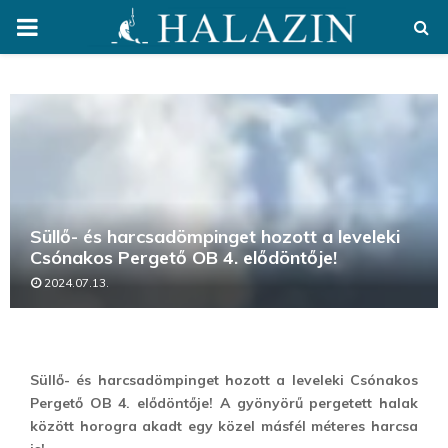
PRIMARY
MENU
Süllő- és harcsadömpinget hozott a leveleki
Csónakos Pergető OB 4. elődöntője!
2024.07.13.
Süllő- és harcsadömpinget hozott a leveleki Csónakos
Pergető OB 4. elődöntője! A gyönyörű pergetett halak
között horogra akadt egy közel másfél méteres harcsa