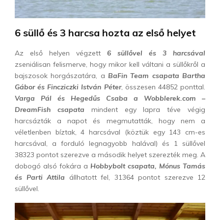
6 süllő és 3 harcsa hozta az első helyet
Az első helyen végzett
6 süllővel és 3 harcsával
zseniálisan felismerve, hogy mikor kell váltani a süllőkről a
bajszosok horgászatára, a
BaFin Team csapata Bartha
Gábor és Fincziczki István Péter
, összesen 44852 ponttal.
Varga Pál és Hegedűs Csaba a Wobblerek.com –
DreamFish csapata
mindent egy lapra téve végig
harcsázták a napot és megmutatták, hogy nem a
véletlenben bíztak, 4 harcsával (köztük egy 143 cm-es
harcsával, a forduló legnagyobb halával) és 1 süllővel
38323 pontot szerezve a második helyet szerezték meg. A
dobogó alsó fokára a
Hobbybolt csapata, Mónus Tamás
és Parti Attila
állhatott fel, 31364 pontot szerezve 12
süllővel.