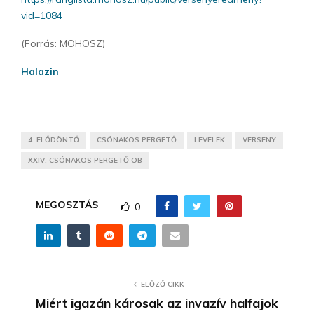
vid=1084
(Forrás: MOHOSZ)
Halazin
4. ELŐDÖNTŐ
CSÓNAKOS PERGETŐ
LEVELEK
VERSENY
XXIV. CSÓNAKOS PERGETŐ OB
MEGOSZTÁS
0
ELŐZŐ CIKK
Miért igazán károsak az invazív halfajok