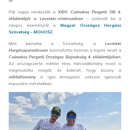
is!
Pár napja rendezték a
XXIV. Csónakos Pergető OB 4.
elődöntőjét a Leveleki-víztározóban
– számolt be a
rangos eseményről a
Magyar Országos Horgász
Szövetség – MOHOSZ.
Mint kiemelte a Szövetség, a
Leveleki
Horgászparadicsom
bizonyította honnan is kapta nevét a
Csónakos Pergető Országos Bajnokság 4. elődöntőjében
.
Az országszerte méltán híres
harcsaállomány
most is
megmutatta magát, és kiderült, hogy bizony a
süllőállomány
is igen kimagasló, sokszor igencsak
impozáns méretekben.