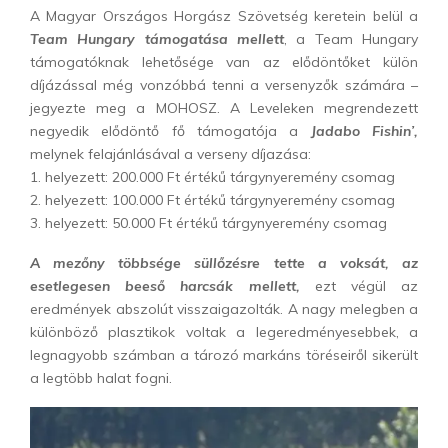
A Magyar Országos Horgász Szövetség keretein belül a
Team Hungary támogatása mellett
, a Team Hungary
támogatóknak lehetősége van az elődöntőket külön
díjázással még vonzóbbá tenni a versenyzők számára –
jegyezte meg a MOHOSZ. A Leveleken megrendezett
negyedik elődöntő fő támogatója a
Jadabo Fishin’,
melynek felajánlásával a verseny díjazása:
1. helyezett: 200.000 Ft értékű tárgynyeremény csomag
2. helyezett: 100.000 Ft értékű tárgynyeremény csomag
3. helyezett: 50.000 Ft értékű tárgynyeremény csomag
A mezőny többsége süllőzésre tette a voksát, az
esetlegesen beeső harcsák mellett,
ezt végül az
eredmények abszolút visszaigazolták. A nagy melegben a
különböző plasztikok voltak a legeredményesebbek, a
legnagyobb számban a tározó markáns töréseiről sikerült
a legtöbb halat fogni.