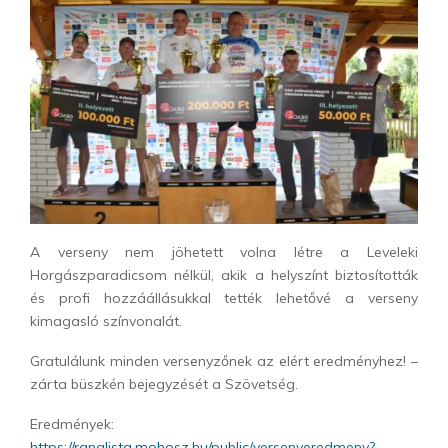
A verseny nem jöhetett volna létre a Leveleki
Horgászparadicsom nélkül, akik a helyszínt biztosították
és profi hozzáállásukkal tették lehetővé a verseny
kimagasló színvonalát.
Gratulálunk minden versenyzőnek az elért eredményhez! –
zárta büszkén bejegyzését a Szövetség.
Eredmények:
https://ranglista.mohosz.hu/public/versenyeredmeny?