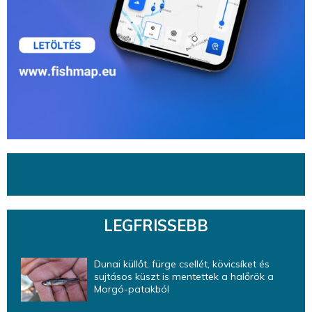
LEGFRISSEBB
Dunai küllőt, fürge csellét, kövicsíket és
sujtásos küszt is mentettek a halőrök a
Morgó-patakból