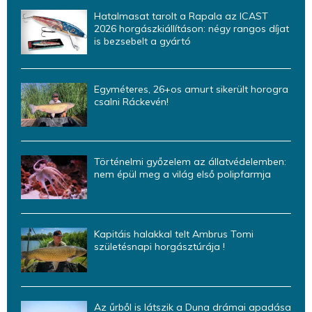
Hatalmasat tarolt a Rapala az ICAST
2026 horgászkiállításon: négy rangos díjat
is bezsebelt a gyártó
Egyméteres, 26+os amurt sikerült horogra
csalni Ráckevén!
Történelmi győzelem az állatvédelemben:
nem épül meg a világ első polipfarmja
Kapitáis halakkal telt Ambrus Tomi
születésnapi horgásztúrája !
Az űrből is látszik a Duna drámai apadása