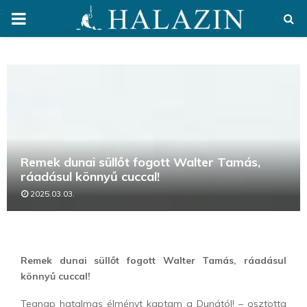
PRIMARY
MENU
Remek dunai süllőt fogott Walter Tamás,
ráadásul könnyű cuccal!
2025.03.03.
Remek dunai süllőt fogott Walter Tamás, ráadásul
könnyű cuccal!
Tegnap hatalmas élményt kaptam a Dunától! – osztotta