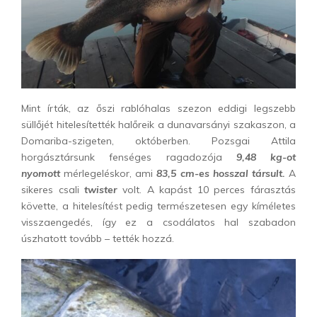
Mint írták, az őszi rablóhalas szezon eddigi legszebb
süllőjét hitelesítették halőreik a dunavarsányi szakaszon, a
Domariba-szigeten, októberben. Pozsgai Attila
horgásztársunk fenséges ragadozója
9,48 kg-ot
nyomott
mérlegeléskor, ami
83,5 cm-es hosszal társult.
A
sikeres csali
twister
volt. A kapást 10 perces fárasztás
követte, a hitelesítést pedig természetesen egy kíméletes
visszaengedés, így ez a csodálatos hal szabadon
úszhatott tovább – tették hozzá.