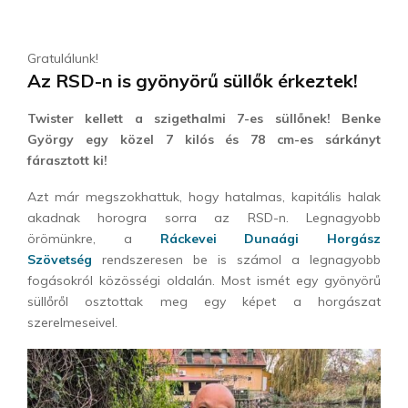
Gratulálunk!
Az RSD-n is gyönyörű süllők érkeztek!
Twister kellett a szigethalmi 7-es süllőnek! Benke
György egy közel 7 kilós és 78 cm-es sárkányt
fárasztott ki!
Azt már megszokhattuk, hogy hatalmas, kapitális halak
akadnak horogra sorra az RSD-n. Legnagyobb
örömünkre, a
Ráckevei Dunaági Horgász
Szövetség
rendszeresen be is számol a legnagyobb
fogásokról közösségi oldalán. Most ismét egy gyönyörű
süllőről osztottak meg egy képet a horgászat
szerelmeseivel.