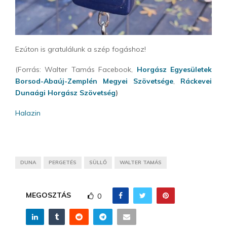
Ezúton is gratulálunk a szép fogáshoz!
(Forrás: Walter Tamás Facebook,
Horgász Egyesületek
Borsod-Abaúj-Zemplén Megyei Szövetsége
,
Ráckevei
Dunaági Horgász Szövetség
)
Halazin
DUNA
PERGETÉS
SÜLLŐ
WALTER TAMÁS
MEGOSZTÁS
0