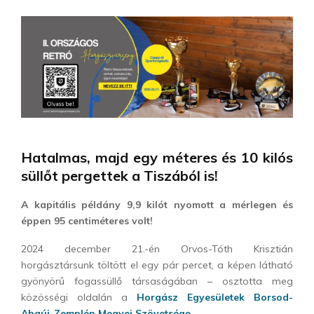
Hatalmas, majd egy méteres és 10 kilós
süllőt pergettek a Tiszából is!
A kapitális példány 9,9 kilót nyomott a mérlegen és
éppen 95 centiméteres volt!
2024 december 21.-én Orvos-Tóth Krisztián
horgásztársunk töltött el egy pár percet, a képen látható
gyönyörű fogassüllő társaságában – osztotta meg
közösségi oldalán a
Horgász Egyesületek Borsod-
Abaúj-Zemplén Megyei Szövetsége
.