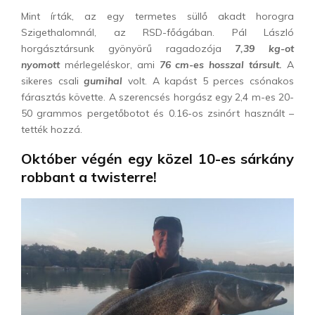
Mint írták, az egy termetes süllő akadt horogra
Szigethalomnál, az RSD-főágában. Pál László
horgásztársunk gyönyörű ragadozója
7
,39 kg-ot
nyomott
mérlegeléskor, ami
76 cm-es hosszal társult.
A
sikeres csali
gumihal
volt. A kapást 5 perces csónakos
fárasztás követte. A szerencsés horgász egy 2,4 m-es 20-
50 grammos pergetőbotot és 0.16-os zsinórt használt –
tették hozzá.
Október végén egy közel 10-es sárkány
robbant a twisterre!