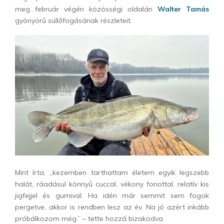
meg február végén közösségi oldalán
Walter Tamás
gyönyörű süllőfogásának részleteit.
Mint írta, „kezemben tarthattam életem egyik legszebb
halát, ráadásul könnyű cuccal, vékony fonottal, relatív kis
jigfejjel és gumival. Ha idén már semmit sem fogok
pergetve, akkor is rendben lesz az év. Na jó azért inkább
próbálkozom még.” – tette hozzá bizakodva.