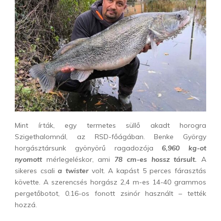
Mint írták, egy termetes süllő akadt horogra
Szigethalomnál, az RSD-főágában. Benke György
horgásztársunk gyönyörű ragadozója
6
,960 kg-ot
nyomott
mérlegeléskor, ami
78 cm-es hossz társult.
A
sikeres csali
a twister
volt. A kapást 5 perces fárasztás
követte. A szerencsés horgász 2,4 m-es 14-40 grammos
pergetőbotot, 0.16-os fonott zsinór használt – tették
hozzá.