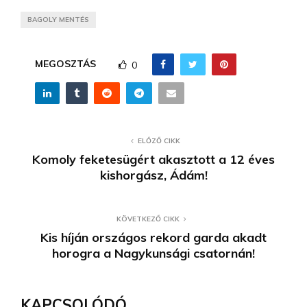
BAGOLY MENTÉS
MEGOSZTÁS
0
ELŐZŐ CIKK
Komoly feketesügért akasztott a 12 éves
kishorgász, Ádám!
KÖVETKEZŐ CIKK
Kis híján országos rekord garda akadt
horogra a Nagykunsági csatornán!
KAPCSOLÓDÓ