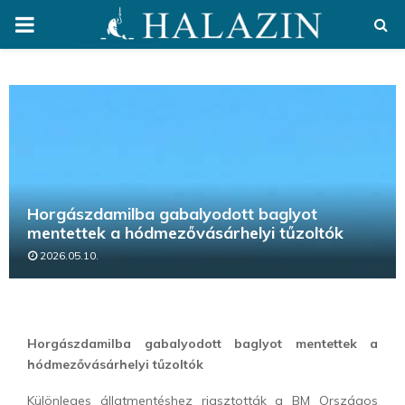
PRIMARY
MENU
Horgászdamilba gabalyodott baglyot
mentettek a hódmezővásárhelyi tűzoltók
2026.05.10.
Horgászdamilba gabalyodott baglyot mentettek a
hódmezővásárhelyi tűzoltók
Különleges állatmentéshez riasztották a
BM Országos