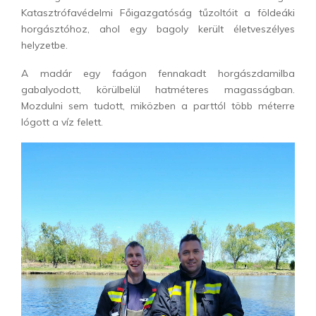
Katasztrófavédelmi Főigazgatóság
tűzoltóit a földeáki
horgásztóhoz, ahol egy bagoly került életveszélyes
helyzetbe.
A madár egy faágon fennakadt horgászdamilba
gabalyodott, körülbelül hatméteres magasságban.
Mozdulni sem tudott, miközben a parttól több méterre
lógott a víz felett.