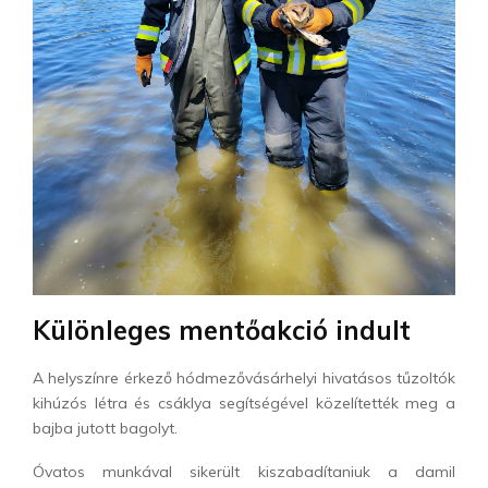
Különleges mentőakció indult
A helyszínre érkező hódmezővásárhelyi hivatásos tűzoltók
kihúzós létra és csáklya segítségével közelítették meg a
bajba jutott
bagoly
t.
Óvatos munkával sikerült kiszabadítaniuk a damil