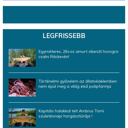
LEGFRISSEBB
Egyméteres, 26+os amurt sikerült horogra
csalni Ráckevén!
Történelmi győzelem az állatvédelemben:
nem épül meg a világ első polipfarmja
Kapitáis halakkal telt Ambrus Tomi
születésnapi horgásztúrája !