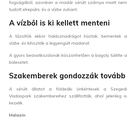
fogságából, azonban a madár sérült szárnya miatt nem
tudott elrepülni, és a vízbe zuhant.
A vízből is ki kellett menteni
A tűzoltók ekkor halásznadrágot húztak, bementek a
vízbe, és kihozták a legyengült madarat.
A gyors beavatkozásnak köszönhetően a bagoly túlélte a
balesetet.
Szakemberek gondozzák tovább
A sérült állatot a földeáki önkéntesek a
Szegedi
Vadaspark
szakembereihez szállították, ahol jelenleg is
kezelik.
Halazin