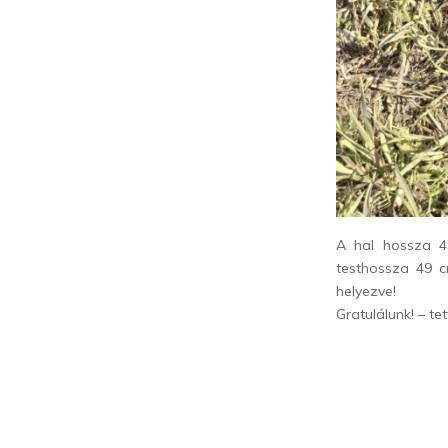
A hal hossza 4
testhossza 49 cm
helyezve!
Gratulálunk! – te