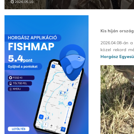
2026.05.10.
Kis híján orszá
2026.04.08-án a
közel rekord mé
Horgász Egyesü