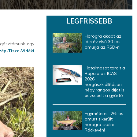
LEGFRISSEBB
Horogra akadt az
idei év első 30+os
rgásztársunk egy
amurja az RSD-n!
zép-Tisza-Vidéki
Hatalmasat tarolt a
Rapala az ICAST
2026
horgászkiállításon:
négy rangos díjat is
bezsebelt a gyártó
Egyméteres, 26+os
amurt sikerült
horogra csalni
Ráckevén!