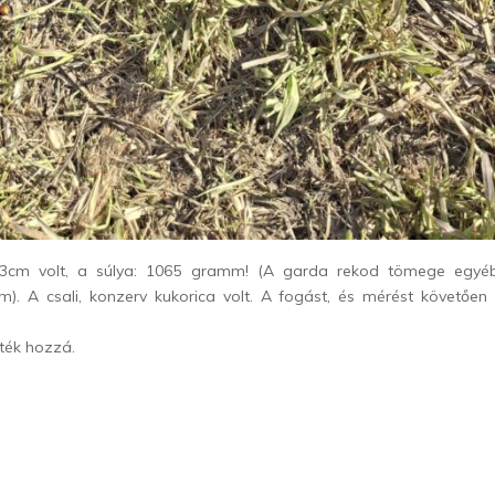
3cm volt, a súlya: 1065 gramm! (A garda rekod tömege egyé
). A csali, konzerv kukorica volt. A fogást, és mérést követően 
tték hozzá.