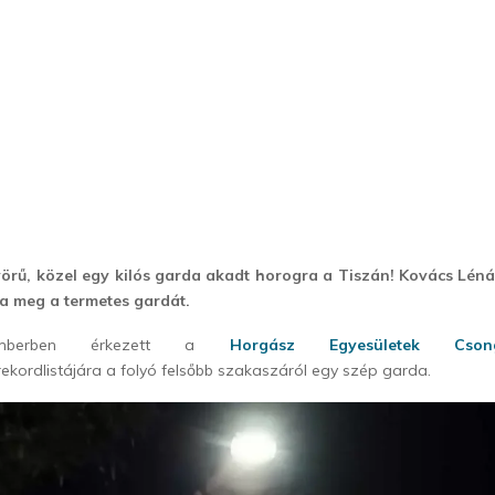
örű, közel egy kilós garda akadt horogra a Tiszán! Kovács Lén
a meg a termetes gardát.
emberben érkezett a
Horgász Egyesületek Cso
rekordlistájára a folyó felsőbb szakaszáról egy szép garda.