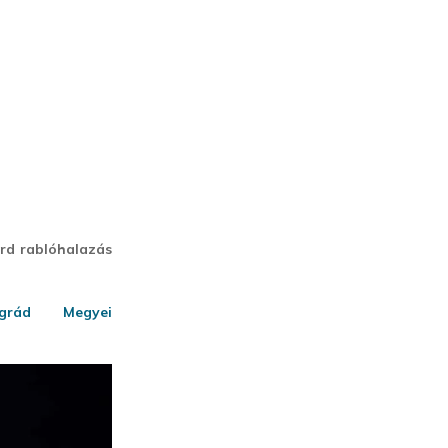
árd rablóhalazás
ngrád Megyei