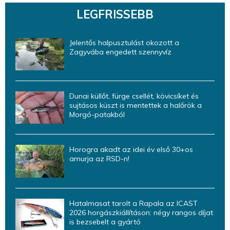
LEGFRISSEBB
Jelentős halpusztulást okozott a
Zagyvába engedett szennyvíz
Dunai küllőt, fürge csellét, kövicsíket és
sujtásos küszt is mentettek a halőrök a
Morgó-patakból
Horogra akadt az idei év első 30+os
amurja az RSD-n!
Hatalmasat tarolt a Rapala az ICAST
2026 horgászkiállításon: négy rangos díjat
is bezsebelt a gyártó