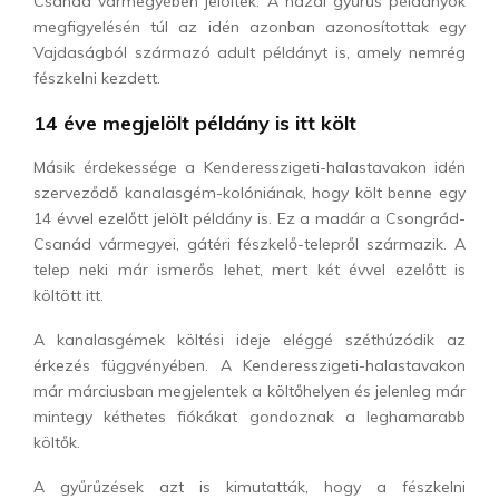
Csanád vármegyében jelöltek. A hazai gyűrűs példányok
megfigyelésén túl az idén azonban azonosítottak egy
Vajdaságból származó adult példányt is, amely nemrég
fészkelni kezdett.
14 éve megjelölt példány is itt költ
Másik érdekessége a Kenderesszigeti-halastavakon idén
szerveződő kanalasgém-kolóniának, hogy költ benne egy
14 évvel ezelőtt jelölt példány is. Ez a madár a Csongrád-
Csanád vármegyei, gátéri fészkelő-telepről származik. A
telep neki már ismerős lehet, mert két évvel ezelőtt is
költött itt.
A kanalasgémek költési ideje eléggé széthúzódik az
érkezés függvényében. A Kenderesszigeti-halastavakon
már márciusban megjelentek a költőhelyen és jelenleg már
mintegy kéthetes fiókákat gondoznak a leghamarabb
költők.
A gyűrűzések azt is kimutatták, hogy a fészkelni