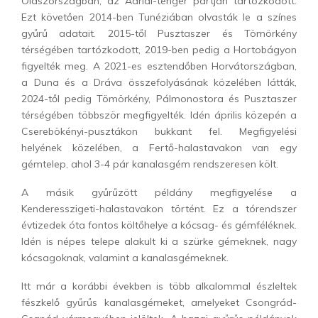
Olaszországban, az Adriai-tenger partján tartózkodott.
Ezt követően 2014-ben Tunéziában olvasták le a színes
gyűrű adatait. 2015-től Pusztaszer és Tömörkény
térségében tartózkodott, 2019-ben pedig a Hortobágyon
figyelték meg. A 2021-es esztendőben Horvátországban,
a Duna és a Dráva összefolyásának közelében látták,
2024-től pedig Tömörkény, Pálmonostora és Pusztaszer
térségében többször megfigyelték. Idén április közepén a
Cserebökényi-pusztákon bukkant fel. Megfigyelési
helyének közelében, a Fertő-halastavakon van egy
gémtelep, ahol 3-4 pár kanalasgém rendszeresen költ.
A másik gyűrűzött példány megfigyelése a
Kenderesszigeti-halastavakon történt. Ez a tórendszer
évtizedek óta fontos költőhelye a kócsag- és gémféléknek.
Idén is népes telepe alakult ki a szürke gémeknek, nagy
kócsagoknak, valamint a kanalasgémeknek.
Itt már a korábbi években is több alkalommal észleltek
fészkelő gyűrűs kanalasgémeket, amelyeket Csongrád-