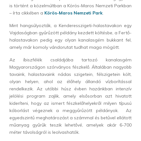
is történt a közelmúltban a Körös-Maros Nemzeti Parkban
– írta cikkében a
Körös-Maros Nemzeti Park
.
Mint hangsúlyozták, a Kenderesszigeti-halastavakon egy
Vajdaságban gyűrűzött példány kezdett költésbe, a Fertő-
halastavakon pedig egy olyan kanalasgém bukkant fel,
amely már komoly vándorutat tudhat maga mögött.
Az íbiszfélék családjába tartozó kanalasgém
Magyarországon szórványos fészkelő. Általában nagyobb
tavaink, halastavaink nádas szigetein, félszigetein költ,
olyan helyen, ahol az élőhely állandó vízborítással
rendelkezik. Az utóbbi húsz évben hazánkban intenzív
jelölési program zajlik, amely elsősorban azt hivatott
kideríteni, hogy az ismert fészkelőhelyekről milyen típusú
kóborlást végeznek a meggyűrűzött példányok. Az
egyedszintű meghatározást a számmal és betűvel ellátott
műanyag gyűrűk teszik lehetővé, amelyek akár 6-700
méter távolságról is leolvashatók.