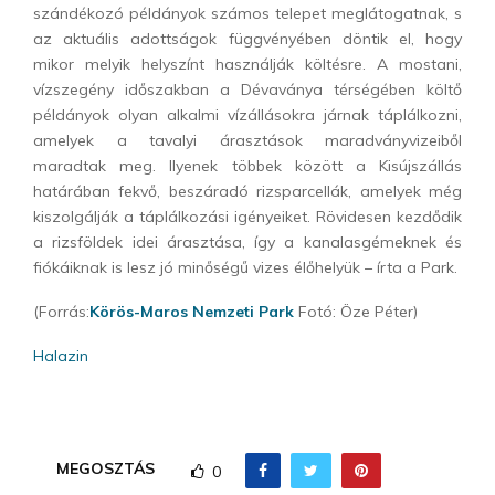
szándékozó példányok számos telepet meglátogatnak, s
az aktuális adottságok függvényében döntik el, hogy
mikor melyik helyszínt használják költésre. A mostani,
vízszegény időszakban a Dévaványa térségében költő
példányok olyan alkalmi vízállásokra járnak táplálkozni,
amelyek a tavalyi árasztások maradványvizeiből
maradtak meg. Ilyenek többek között a Kisújszállás
határában fekvő, beszáradó rizsparcellák, amelyek még
kiszolgálják a táplálkozási igényeiket. Rövidesen kezdődik
a rizsföldek idei árasztása, így a kanalasgémeknek és
fiókáiknak is lesz jó minőségű vizes élőhelyük – írta a Park.
(Forrás:
Körös-Maros Nemzeti Park
Fotó: Öze Péter)
Halazin
MEGOSZTÁS
0