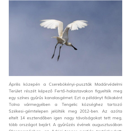
Április közepén a Cserebökényi-puszták Madárvédelmi
Terület részét képező Fertő-halastavakon figyelték meg
egy színes gyűrűs kanalasgémet. Ezt a példányt fiókaként
Tolna vármegyében a Tengelic községhez tartozó
Székesi-gémtelepen jelölték meg 2012-ben. Az azóta
eltelt 14 esztendőben igen nagy távolságokat tett meg,
több országot bejárt. A gyűrűzés évének augusztusában