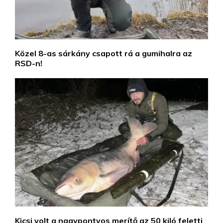
Közel 8-as sárkány csapott rá a gumihalra az
RSD-n!
Kicsi volt a nagypontyos merítő az 50 kiló feletti