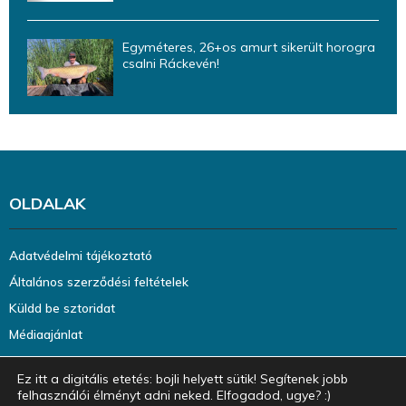
Egyméteres, 26+os amurt sikerült horogra
csalni Ráckevén!
OLDALAK
Adatvédelmi tájékoztató
Általános szerződési feltételek
Küldd be sztoridat
Médiaajánlat
Ez itt a digitális etetés: bojli helyett sütik! Segítenek jobb
felhasználói élményt adni neked. Elfogadod, ugye? :)