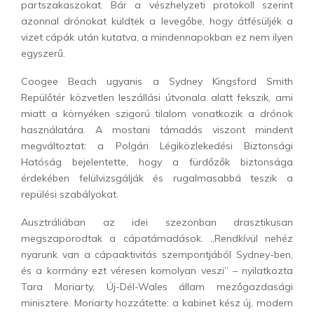
partszakaszokat. Bár a vészhelyzeti protokoll szerint
azonnal drónokat küldtek a levegőbe, hogy átfésüljék a
vizet cápák után kutatva, a mindennapokban ez nem ilyen
egyszerű.
Coogee Beach ugyanis a Sydney Kingsford Smith
Repülőtér közvetlen leszállási útvonala alatt fekszik, ami
miatt a környéken szigorú tilalom vonatkozik a drónok
használatára. A mostani támadás viszont mindent
megváltoztat: a Polgári Légiközlekedési Biztonsági
Hatóság bejelentette, hogy a fürdőzők biztonsága
érdekében felülvizsgálják és rugalmasabbá teszik a
repülési szabályokat.
Ausztráliában az idei szezonban drasztikusan
megszaporodtak a cápatámadások. „Rendkívül nehéz
nyarunk van a cápaaktivitás szempontjából Sydney-ben,
és a kormány ezt véresen komolyan veszi” – nyilatkozta
Tara Moriarty, Új-Dél-Wales állam mezőgazdasági
minisztere. Moriarty hozzátette: a kabinet kész új, modern