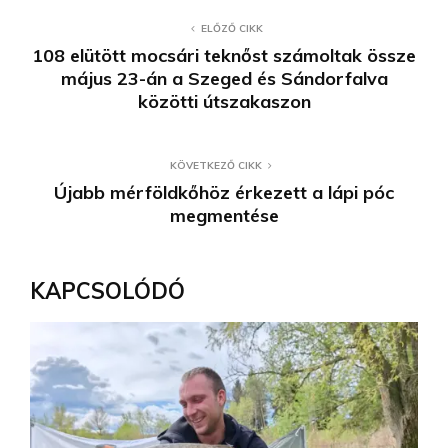
ELŐZŐ CIKK
108 elütött mocsári teknőst számoltak össze
május 23-án a Szeged és Sándorfalva
közötti útszakaszon
KÖVETKEZŐ CIKK
Újabb mérföldkőhöz érkezett a lápi póc
megmentése
KAPCSOLÓDÓ