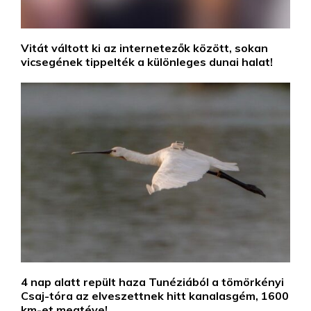
Vitát váltott ki az internetezők között, sokan
vicsegének tippelték a különleges dunai halat!
4 nap alatt repült haza Tunéziából a tömörkényi
Csaj-tóra az elveszettnek hitt kanalasgém, 1600
km-et megtéve!