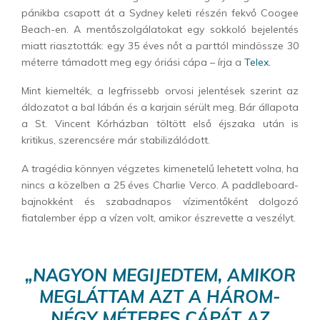
pánikba csapott át a Sydney keleti részén fekvő Coogee
Beach-en. A mentőszolgálatokat egy sokkoló bejelentés
miatt riasztották: egy 35 éves nőt a parttól mindössze 30
méterre támadott meg egy óriási cápa – írja a
Telex.
Mint kiemelték, a legfrissebb orvosi jelentések szerint az
áldozatot a bal lábán és a karjain sérült meg. Bár állapota
a St. Vincent Kórházban töltött első éjszaka után is
kritikus, szerencsére már stabilizálódott.
A tragédia könnyen végzetes kimenetelű lehetett volna, ha
nincs a közelben a 25 éves Charlie Verco. A paddleboard-
bajnokként és szabadnapos vízimentőként dolgozó
fiatalember épp a vízen volt, amikor észrevette a veszélyt.
„NAGYON MEGIJEDTEM, AMIKOR
MEGLÁTTAM AZT A HÁROM-
NÉGY MÉTERES CÁPÁT AZ