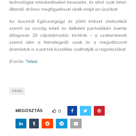
technológiai intézkedéseket bevezetni, és ahol csak lehet,
állandó drónos megfigyeléssel védik majd az úszókat.
Az Ausztrál Egészségügyi és Jóléti Intézet statisztikái
szerint az ország keleti és délkeleti partvidékén évente
átlagosan 20 cápatámadás történik – a szakemberek
szerint idén a felmelegedő vizek és a megváltozott
áramlatok is a partok közelébe csalhatják a ragadozókat.
(Forrás:
Telex
)
DRÓN
MEGOSZTÁS
0