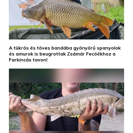
A tükrös és töves bandába gyönyörű spanyolok
és amurok is beugrottak Zsámár Fecóékhoz a
Farkincás tavon!