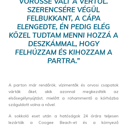
VÖRÖSSÉ VÁLT A VÉRTŐL.
SZERENCSÉRE VÉGÜL
FELBUKKANT, A CÁPA
ELENGEDTE, ÉN PEDIG ELÉG
KÖZEL TUDTAM MENNI HOZZÁ A
DESZKÁMMAL, HOGY
FELHÚZZAM ÉS KIHOZZAM A
PARTRA.”
A parton már rendőrök, vízimentők és orvosi csapatok
várták őket, akik azonnal megkezdték az
elsősegélynyújtást, mielőtt a rohammentő a kórházba
száguldott volna a nővel.
A sokkoló eset után a hatóságok 24 órára teljesen
lezárták a Coogee Beach-et és a környező