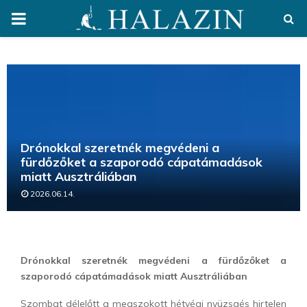
PRIMARY
MENU
Drónokkal szeretnék megvédeni a
fürdőzőket a szaporodó cápatámadások
miatt Ausztráliában
2026.06.14.
Drónokkal szeretnék megvédeni a fürdőzőket a
szaporodó cápatámadások miatt Ausztráliában
Szombat délelőtt a megszokott hétvégi nyüzsgés hirtelen