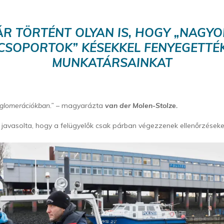
R TÖRTÉNT OLYAN IS, HOGY „NAGY
CSOPORTOK” KÉSEKKEL FENYEGETTÉ
MUNKATÁRSAINKAT
gglomerációkban.”
– magyarázta
van der Molen-Stolze.
 javasolta, hogy a felügyelők csak párban végezzenek ellenőrzéseke