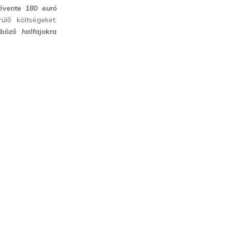
évente 180 euró
ülő költségeket.
nböző halfajokra