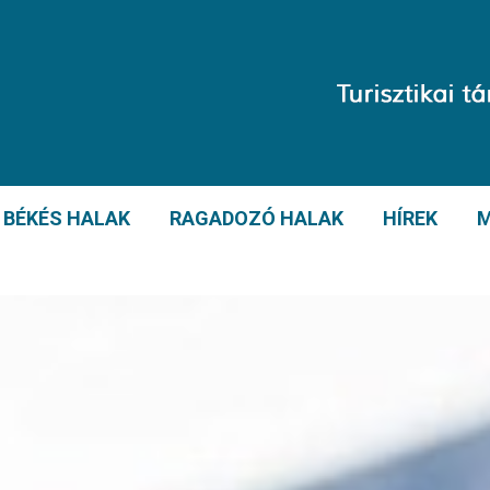
BÉKÉS HALAK
RAGADOZÓ HALAK
HÍREK
M