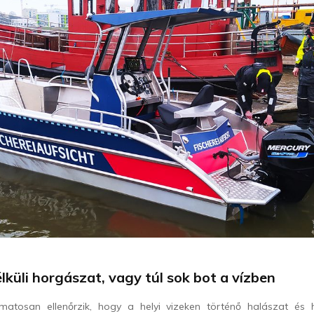
lküli horgászat, vagy túl sok bot a vízben
matosan ellenőrzik, hogy a helyi vizeken történő halászat és