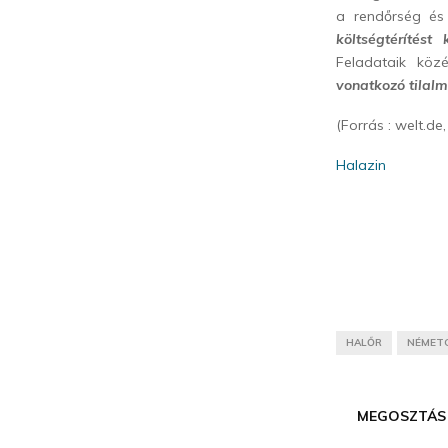
a rendőrség és 
költségtérítést
Feladataik köz
vonatkozó tilal
(Forrás : welt.de,
Halazin
HALŐR
NÉMET
MEGOSZTÁS