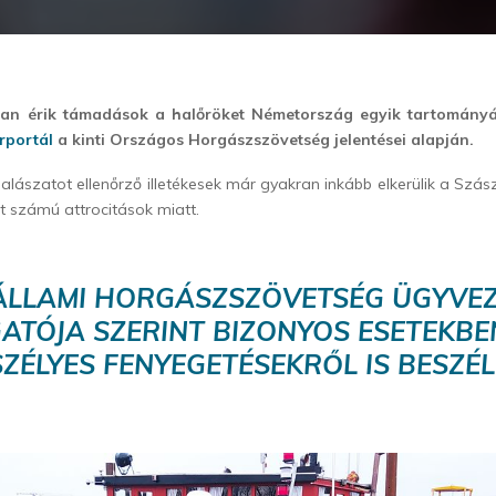
an érik támadások a halőröket Németország egyik tartomány
írportál
a kinti Országos Horgászszövetség jelentései alapján.
alászatot ellenőrző illetékesek már gyakran inkább elkerülik a Szás
 számú attrocitások miatt.
ÁLLAMI HORGÁSZSZÖVETSÉG ÜGYVE
ATÓJA SZERINT BIZONYOS ESETEKB
SZÉLYES FENYEGETÉSEKRŐL IS BESZÉ