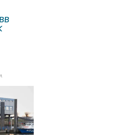
OBB
K
t.