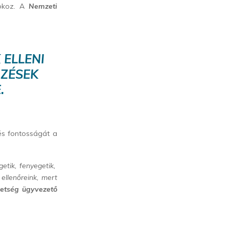
 okoz. A
Nemzeti
 ELLENI
ZÉSEK
.
és fontosságát a
getik, fenyegetik,
ellenőreink, mert
vetség ügyvezető