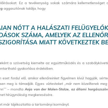
előírásokat. Ez a tevékenység sokak számára kellemetlenséget
ég
aggasztónak találja, hogy
AN NŐTT A HALÁSZATI FELÜGYELŐK
DÁSOK SZÁMA, AMELYEK AZ ELLENŐR
SZIGORÍTÁSA MIATT KÖVETKEZTEK BE
ként a szövetség kiemelte az együttműködés és a szabálykövet
nntartható gyakorlása érdekében.
 eset fordul elő, amikor ellenőreinket figyelmen kívül hagyják, sérte
esen meg is támadják. Egyes víztesteket „már nem közelítenek meg 
enn””
– mondta
Anja van der Molen-Stolze, az állami horgászszö
et hírügynökség megkeresésére.
et már tájékoztatta a tartományi kormányt.