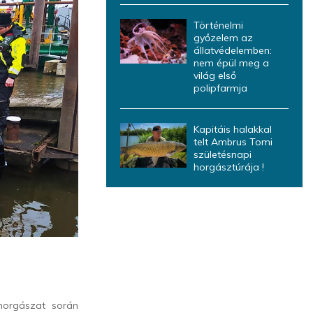
Történelmi
győzelem az
állatvédelemben:
nem épül meg a
világ első
polipfarmja
Kapitáis halakkal
telt Ambrus Tomi
születésnapi
horgásztúrája !
 horgászat során