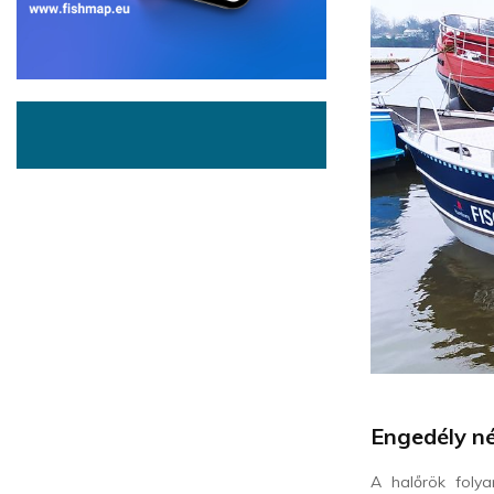
Engedély né
A halőrök folya