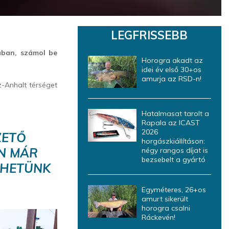
LEGFRISSEBB
ában, számol be
Horogra akadt az
idei év első 30+os
amurja az RSD-n!
z-Anhalt térséget
Hatalmasat tarolt a
Rapala az ICAST
2026
ZETŐ
horgászkiállításon:
EN MÁR
négy rangos díjat is
bezsebelt a gyártó
LHETÜNK
Egyméteres, 26+os
amurt sikerült
horogra csalni
Ráckevén!