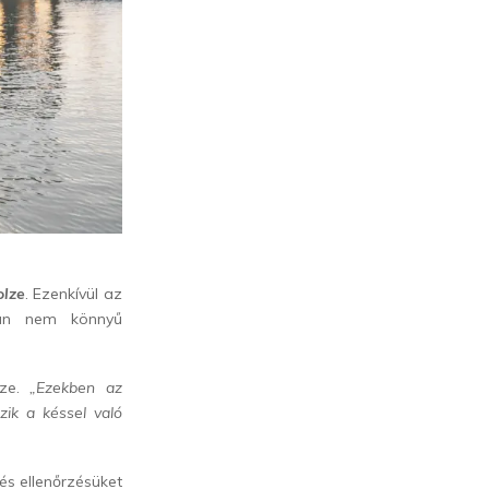
olze
. Ezenkívül az
kran nem könnyű
lze.
„Ezekben az
ik a késsel való
és ellenőrzésüket