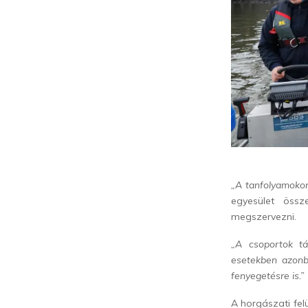
„A tanfolyamokon 
egyesület össz
megszervezni.
„A csoportok t
esetekben azonb
fenyegetésre is.”
A horgászati fel