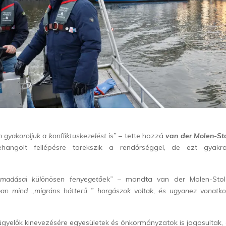
gyakoroljuk a konfliktuskezelést is”
– tette hozzá
van der Molen-St
ehangolt fellépésre törekszik a rendőrséggel, de ezt gya
ámadásai különösen fenyegetőek” –
mondta van der Molen-Sto
an mind „migráns hátterű ” horgászok voltak, és ugyanez vonatkoz
ügyelők kinevezésére egyesületek és önkormányzatok is jogosultak, 