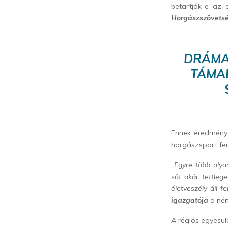
betartják-e az 
Horgászszövets
DRÁMAI
TÁMA
Ennek eredménye
horgászsport fe
„Egyre több olyan
sőt akár tettleg
életveszély áll f
igazgatója
a ném
A régiós egyesül