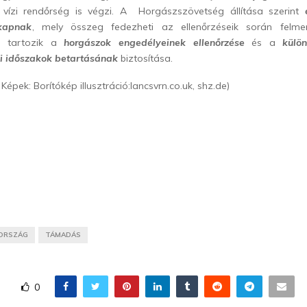
vízi rendőrség is végzi. A Horgászszövetség állítása szerint
 kapnak
, mely összeg fedezheti az ellenőrzéseik során felmer
é tartozik a
horgászok engedélyeinek ellenőrzése
és a
külö
mi időszakok betartásának
biztosítása.
 Képek: Borítókép illusztráció:lancsvrn.co.uk, shz.de)
ORSZÁG
TÁMADÁS
0