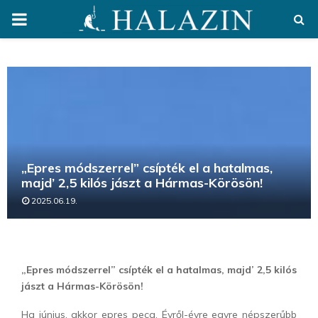
PRIMARY
MENU
„Epres módszerrel” csípték el a hatalmas,
majd’ 2,5 kilós jászt a Hármas-Körösön!
2025.06.19.
„Epres módszerrel” csípték el a hatalmas, majd’ 2,5 kilós
jászt a Hármas-Körösön!
Ha június, akkor epres peca. Évről-évre egyre népszerűbb