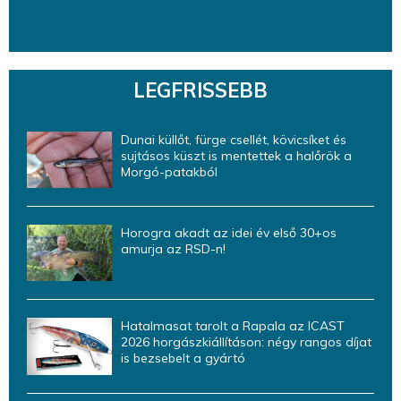
LEGFRISSEBB
Dunai küllőt, fürge csellét, kövicsíket és
sujtásos küszt is mentettek a halőrök a
Morgó-patakból
Horogra akadt az idei év első 30+os
amurja az RSD-n!
Hatalmasat tarolt a Rapala az ICAST
2026 horgászkiállításon: négy rangos díjat
is bezsebelt a gyártó