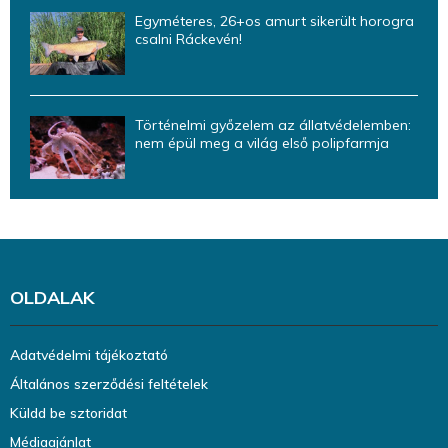
Egyméteres, 26+os amurt sikerült horogra
csalni Ráckevén!
Történelmi győzelem az állatvédelemben:
nem épül meg a világ első polipfarmja
OLDALAK
Adatvédelmi tájékoztató
Általános szerződési feltételek
Küldd be sztoridat
Médiaajánlat