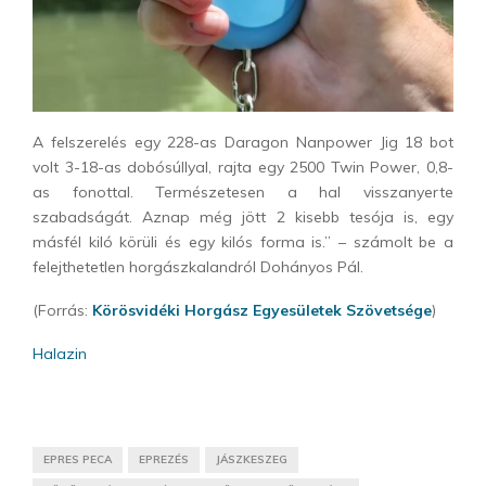
A felszerelés egy 228-as Daragon Nanpower Jig 18 bot
volt 3-18-as dobósúllyal, rajta egy 2500 Twin Power, 0,8-
as fonottal. Természetesen a hal visszanyerte
szabadságát. Aznap még jött 2 kisebb tesója is, egy
másfél kiló körüli és egy kilós forma is.” – számolt be a
felejthetetlen horgászkalandról Dohányos Pál.
(Forrás:
Körösvidéki Horgász Egyesületek Szövetsége
)
Halazin
EPRES PECA
EPREZÉS
JÁSZKESZEG