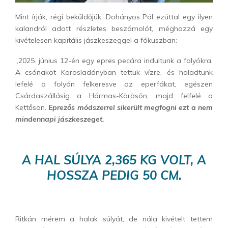
Mint írják, régi beküldőjük, Dohányos Pál ezúttal egy ilyen
kalandról adott részletes beszámolót, méghozzá egy
kivételesen kapitális jászkeszeggel a fókuszban:
„2025. június 12-én egy epres pecára indultunk a folyókra.
A csónakot Körösladányban tettük vízre, és haladtunk
lefelé a folyón felkeresve az eperfákat, egészen
Csárdaszállásig a Hármas-Körösön, majd felfelé a
Kettősön.
Eprezős módszerrel sikerült megfogni ezt a nem
mindennapi jászkeszeget.
A HAL SÚLYA 2,365 KG VOLT, A
HOSSZA PEDIG 50 CM.
Ritkán mérem a halak súlyát, de nála kivételt tettem