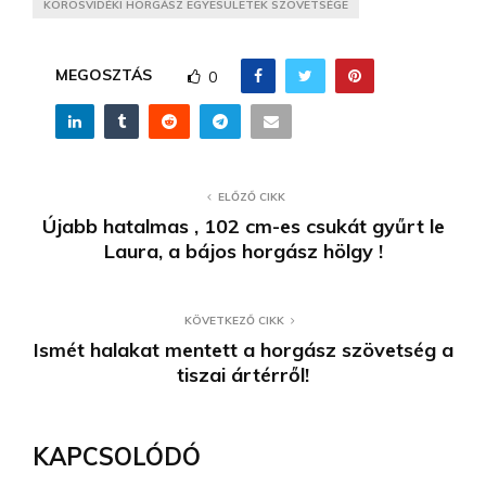
KÖRÖSVIDÉKI HORGÁSZ EGYESÜLETEK SZÖVETSÉGE
MEGOSZTÁS
0
ELŐZŐ CIKK
Újabb hatalmas , 102 cm-es csukát gyűrt le
Laura, a bájos horgász hölgy !
KÖVETKEZŐ CIKK
Ismét halakat mentett a horgász szövetség a
tiszai ártérről!
KAPCSOLÓDÓ