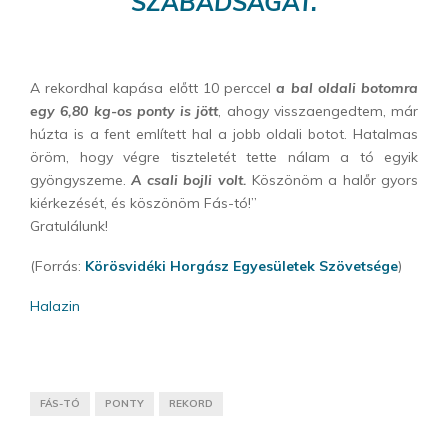
SZABADSÁGÁT.
A rekordhal kapása előtt 10 perccel
a bal oldali botomra
egy 6,80 kg-os ponty is jött
, ahogy visszaengedtem, már
húzta is a fent említett hal a jobb oldali botot. Hatalmas
öröm, hogy végre tiszteletét tette nálam a tó egyik
gyöngyszeme.
A csali bojli volt.
Köszönöm a halőr gyors
kiérkezését, és köszönöm Fás-tó!”
Gratulálunk!
(Forrás:
Körösvidéki Horgász Egyesületek Szövetsége
)
Halazin
FÁS-TÓ
PONTY
REKORD