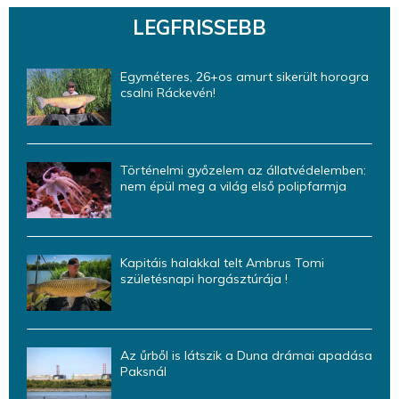
LEGFRISSEBB
Egyméteres, 26+os amurt sikerült horogra
csalni Ráckevén!
Történelmi győzelem az állatvédelemben:
nem épül meg a világ első polipfarmja
Kapitáis halakkal telt Ambrus Tomi
születésnapi horgásztúrája !
Az űrből is látszik a Duna drámai apadása
Paksnál