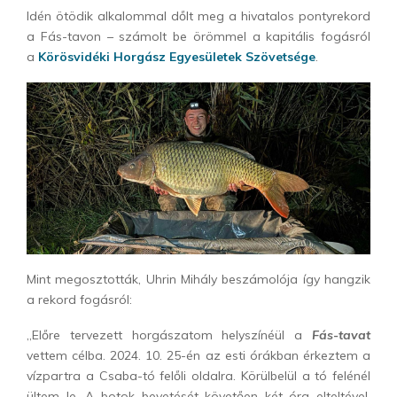
Idén ötödik alkalommal dőlt meg a hivatalos pontyrekord
a Fás-tavon – számolt be örömmel a kapitális fogásról
a
Körösvidéki Horgász Egyesületek Szövetsége
.
Mint megosztották, Uhrin Mihály beszámolója így hangzik
a rekord fogásról:
„Előre tervezett horgászatom helyszínéül a
Fás-tavat
vettem célba. 2024. 10. 25-én az esti órákban érkeztem a
vízpartra a Csaba-tó felőli oldalra. Körülbelül a tó felénél
ültem le. A botok bevetését követően két óra elteltével,