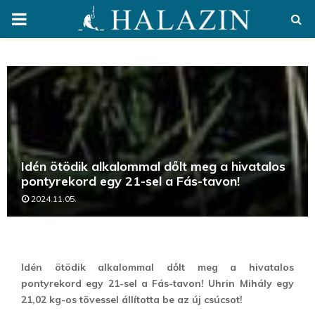
PRIMARY
MENU
Idén ötödik alkalommal dőlt meg a hivatalos
pontyrekord egy 21-sel a Fás-tavon!
2024.11.05.
Idén ötödik alkalommal dőlt meg a hivatalos
pontyrekord egy 21-sel a Fás-tavon! Uhrin Mihály egy
21,02 kg-os tövessel állította be az új csúcsot!