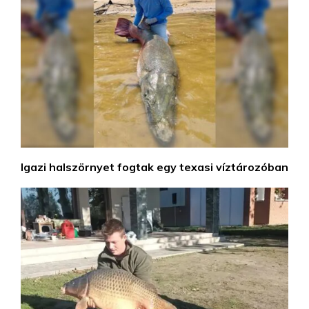
Igazi halszörnyet fogtak egy texasi víztározóban