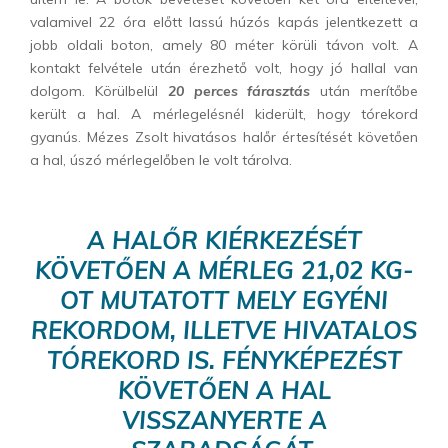
valamivel 22 óra előtt lassú húzós kapás jelentkezett a
jobb oldali boton, amely 80 méter körüli távon volt. A
kontakt felvétele után érezhető volt, hogy jó hallal van
dolgom. Körülbelül
20 perces fárasztás
után merítőbe
került a hal. A mérlegelésnél kiderült, hogy tórekord
gyanús. Mézes Zsolt hivatásos halőr értesítését követően
a hal, úszó mérlegelőben le volt tárolva.
A HALŐR KIÉRKEZÉSÉT
KÖVETŐEN A MÉRLEG 21,02 KG-
OT MUTATOTT MELY EGYÉNI
REKORDOM, ILLETVE HIVATALOS
TÓREKORD IS. FÉNYKÉPEZÉST
KÖVETŐEN A HAL
VISSZANYERTE A