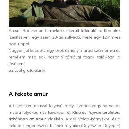
A csali Boiliesman termékekkel került felkínálásra Komplex
ízesítésben, egy szem 20-as süllyedő, mellé egy 12mm-es
pop-uppal.
Nagyon jól küzdött, egy örök élmény marad számomra és
remélem még sok hasonló társával fogok találkozni a
jövőben.”
Szívből gratulálunk!
A fekete amur
A fekete amur lassú folyású, mély, iszapos vagy homokos
medrű folyókban és tavakban él,
Kína és Tajvan területén,
ritkábban az Amur vidékén.
A déli Volga-környékre, és a
Fekete-tenger északi felének folyóiba (Dnyeszter, Dnyeper)