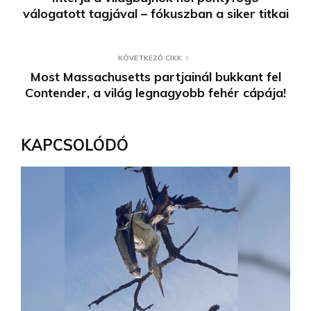
válogatott tagjával – fókuszban a siker titkai
KÖVETKEZŐ CIKK
Most Massachusetts partjainál bukkant fel
Contender, a világ legnagyobb fehér cápája!
KAPCSOLÓDÓ