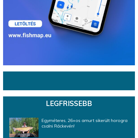
LEGFRISSEBB
Egyméteres, 26+os amurt sikerült horogra
csalni Ráckevén!