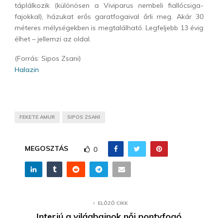
táplálkozik (különösen a Viviparus nembeli fiallócsiga-
fajokkal), házukat erős garatfogaival őrli meg. Akár 30
méteres mélységekben is megtalálható. Legfeljebb 13 évig
élhet – jellemzi az oldal.
(Forrás: Sipos Zsani)
Halazin
FEKETE AMUR
SIPOS ZSANI
MEGOSZTÁS
0
ELŐZŐ CIKK
Interjú a világbajnok női pontyfogó