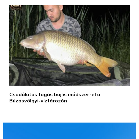
Csodálatos fogás bojlis módszerrel a
Búzásvölgyi-víztározón