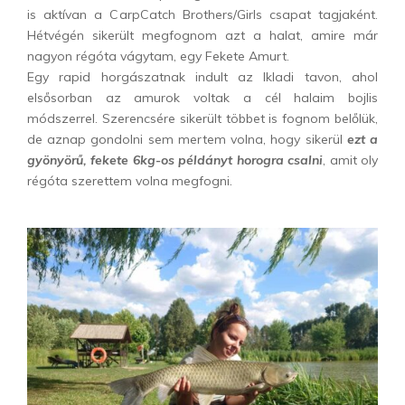
is aktívan a CarpCatch Brothers/Girls csapat tagjaként.
Hétvégén sikerült megfognom azt a halat, amire már
nagyon régóta vágytam, egy Fekete Amurt.
Egy rapid horgászatnak indult az Ikladi tavon, ahol
elsősorban az amurok voltak a cél halaim bojlis
módszerrel. Szerencsére sikerült többet is fognom belőlük,
de aznap gondolni sem mertem volna, hogy sikerül
ezt a
gyönyörű, fekete 6kg-os példányt horogra csalni
, amit oly
régóta szerettem volna megfogni.