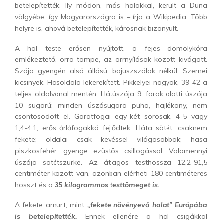
betelepítették. Ily módon, más halakkal, került a Duna
völgyébe, így Magyarországra is – írja a Wikipedia. Több
helyre is, ahová betelepítették, károsnak bizonyult.
A hal teste erősen nyújtott, a fejes domolykóra
emlékeztető, orra tömpe, az orrnyílások között kivágott.
Szája gyengén alsó állású, bajuszszálak nélkül. Szemei
kicsinyek. Hasoldala lekerekített. Pikkelyei nagyok, 39-42 a
teljes oldalvonal mentén. Hátúszója 9, farok alatti úszója
10 sugarú; minden úszósugara puha, hajlékony, nem
csontosodott el. Garatfogai egy-két sorosak, 4-5 vagy
1,4-4,1, erős őrlőfogakká fejlődtek. Háta sötét, csaknem
fekete; oldalai csak kevéssel világosabbak; hasa
piszkosfehér, gyenge ezüstös csillogással. Valamennyi
úszója sötétszürke. Az átlagos testhossza 12,2-91,5
centiméter között van, azonban elérheti 180 centiméteres
hosszt és a
35 kilogrammos testtömeget is.
A fekete amurt, mint
„fekete növényevő halat” Európába
is betelepítették.
Ennek ellenére a hal csigákkal