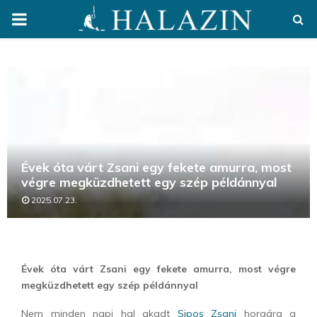
PRIMARY
MENU
Évek óta várt Zsani egy fekete amurra, most
végre megküzdhetett egy szép példánnyal
2025.07.23.
Évek óta várt Zsani egy fekete amurra, most végre
megküzdhetett egy szép példánnyal
Nem minden napi hal akadt
Sipos Zsani
horgára a