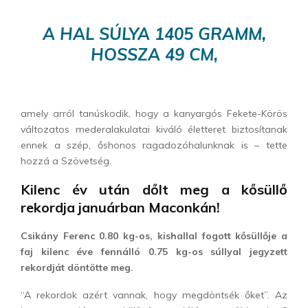
A HAL SÚLYA 1405 GRAMM,
HOSSZA 49 CM,
amely arról tanúskodik, hogy a kanyargós Fekete-Körös
változatos mederalakulatai kiváló életteret biztosítanak
ennek a szép, őshonos ragadozóhalunknak is – tette
hozzá a Szövetség.
Kilenc év után dőlt meg a kősüllő
rekordja januárban Maconkán!
Csikány Ferenc 0.80 kg-os, kishallal fogott kősüllője a
faj kilenc éve fennálló 0.75 kg-os súllyal jegyzett
rekordját döntötte meg.
“A rekordok azért vannak, hogy megdöntsék őket”. Az