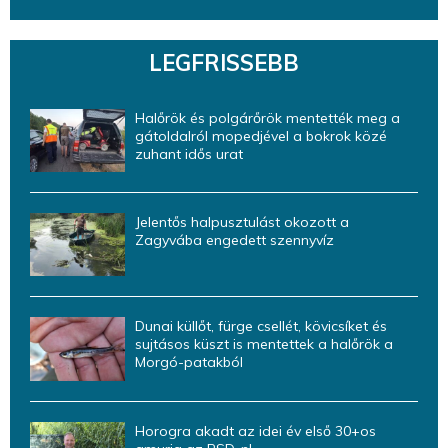
LEGFRISSEBB
Halőrök és polgárőrök mentették meg a
gátoldalról mopedjével a bokrok közé
zuhant idős urat
Jelentős halpusztulást okozott a
Zagyvába engedett szennyvíz
Dunai küllőt, fürge csellét, kövicsíket és
sujtásos küszt is mentettek a halőrök a
Morgó-patakból
Horogra akadt az idei év első 30+os