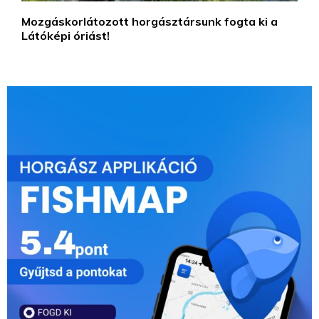
Mozgáskorlátozott horgásztársunk fogta ki a
Látóképi óriást!