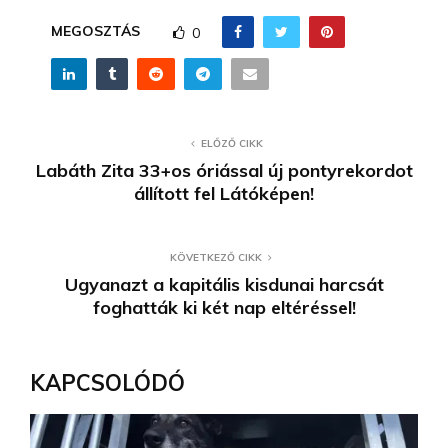
MEGOSZTÁS
0
ELŐZŐ CIKK
Labáth Zita 33+os óriással új pontyrekordot
állított fel Látóképen!
KÖVETKEZŐ CIKK
Ugyanazt a kapitális kisdunai harcsát
foghatták ki két nap eltéréssel!
KAPCSOLÓDÓ