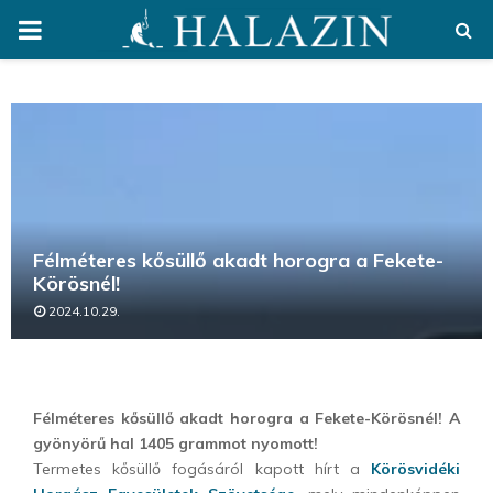
PRIMARY
MENU
Félméteres kősüllő akadt horogra a Fekete-
Körösnél!
2024.10.29.
Félméteres kősüllő akadt horogra a Fekete-Körösnél! A
gyönyörű hal 1405 grammot nyomott!
Termetes kősüllő fogásáról kapott hírt a
Körösvidéki