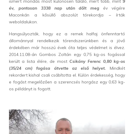
ismert mondás most különösen találó, mert több, mint
9
év, pontosan 3338 nap után dőlt meg
év végére
Maconkán a kősüllő abszolút tórekordja – írták
weboldalukon.
Hangsúlyozták, hogy ez a remek halfaj önfenntartó
állománnyal rendelkezik tórendszerünkben és a jövő
érdekében már hosszú évek óta teljes védelmet is élvez.
2014.11.08-án Gombos Zoltán egy 0,75 kg-os fogással
került a lista élére, de most
Csikány Ferenc 0,80 kg-os
(35/24 cm) fogása átvette az első helyet.
Mindkét
rekordert kishal csali csábította el. Külön érdekesség, hogy
e fogást megelőzően a szerencsés horgász egy 0,63 kg-
os példányt is fogott.