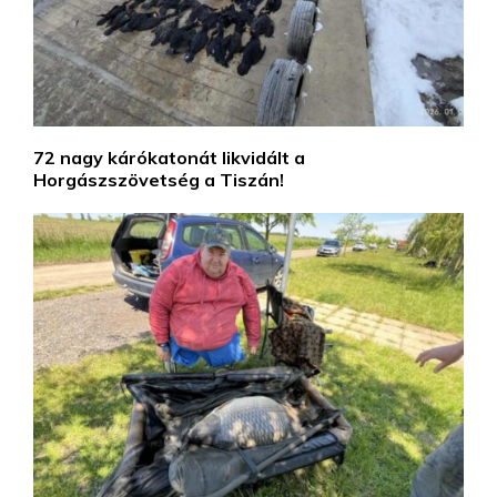
72 nagy kárókatonát likvidált a
Horgászszövetség a Tiszán!