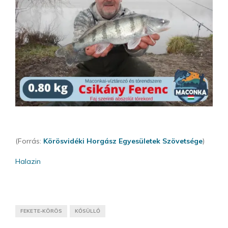
(Forrás:
Körösvidéki Horgász Egyesületek Szövetsége
)
Halazin
FEKETE-KÖRÖS
KŐSÜLLŐ