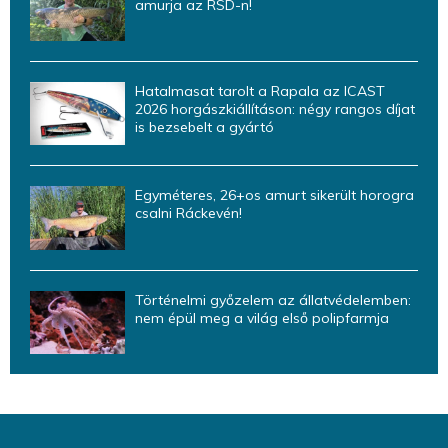
amurja az RSD-n!
Hatalmasat tarolt a Rapala az ICAST
2026 horgászkiállításon: négy rangos díjat
is bezsebelt a gyártó
Egyméteres, 26+os amurt sikerült horogra
csalni Ráckevén!
Történelmi győzelem az állatvédelemben:
nem épül meg a világ első polipfarmja