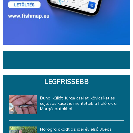
LEGFRISSEBB
Dunai küllőt, fürge csellét, kövicsíket és
sujtásos küszt is mentettek a halőrök a
Morgó-patakból
Horogra akadt az idei év első 30+os