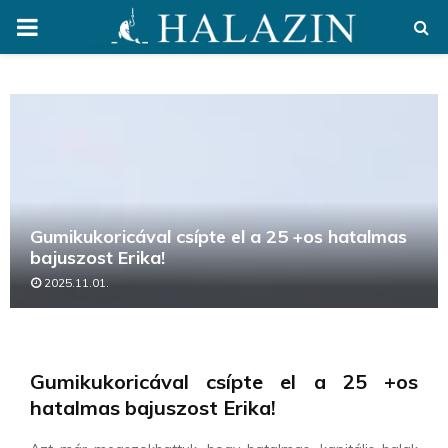
PRIMARY
MENU
Gumikukoricával csípte el a 25 +os hatalmas
bajuszost Erika!
2025.11.01.
Gumikukoricával csípte el a 25 +os
hatalmas bajuszost Erika!