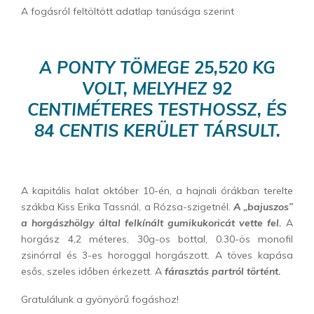
A fogásról feltöltött adatlap tanúsága szerint
A PONTY TÖMEGE 25,520 KG
VOLT, MELYHEZ 92
CENTIMÉTERES TESTHOSSZ, ÉS
84 CENTIS KERÜLET TÁRSULT.
A kapitális halat október 10-én, a hajnali órákban terelte
szákba Kiss Erika Tassnál, a Rózsa-szigetnél.
A „bajuszos”
a horgászhölgy által felkínált gumikukoricát vette fel.
A
horgász 4,2 méteres, 30g-os bottal, 0.30-ös monofil
zsinórral és 3-es horoggal horgászott. A töves kapása
esős, szeles időben érkezett. A
fárasztás partról történt.
Gratulálunk a gyönyörű fogáshoz!