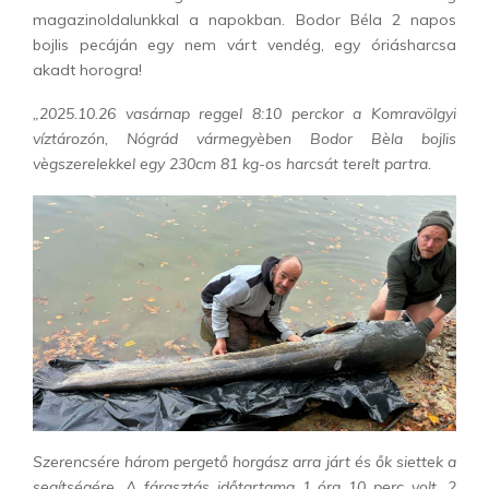
magazinoldalunkkal a napokban. Bodor Béla 2 napos
bojlis pecáján egy nem várt vendég, egy óriásharcsa
akadt horogra!
„2025.10.26 vasárnap reggel 8:10 perckor a Komravölgyi
víztározón, Nógrád vármegyèben Bodor Bèla bojlis
vègszerelekkel egy 230cm 81 kg-os harcsát terelt partra.
Szerencsére három pergető horgász arra járt és ők siettek a
segítségére. A fárasztás időtartama 1 óra 10 perc volt. 2