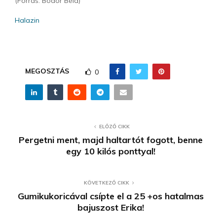
(Forrás: Bodor Béla)
Halazin
MEGOSZTÁS
0
ELŐZŐ CIKK
Pergetni ment, majd haltartót fogott, benne
egy 10 kilós ponttyal!
KÖVETKEZŐ CIKK
Gumikukoricával csípte el a 25 +os hatalmas
bajuszost Erika!