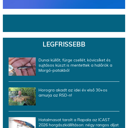
LEGFRISSEBB
Dunai küllőt, fürge csellét, kövicsíket és
sujtásos küszt is mentettek a halőrök a
Morgó-patakból
Horogra akadt az idei év első 30+os
amurja az RSD-n!
Hatalmasat tarolt a Rapala az ICAST
2026 horgászkiállításon: négy rangos díjat