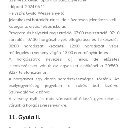
Szervező: Gyulai Sporthorgász Egyesület
Időpont: 2024.05.11.
Helyszín: Gyula Wesselényi-tó
Jelentkezési határidő: nincs, de előzetesen jelentkezni kell
Kategória: alsós, felsős iskolás
Program és helyszíni regisztráció: 07:00 regisztráció, 07:10
sorsolás, 07:30 horgászhelyek elfoglalása és felkészülés,
08:00 horgászat kezdete, 12:00 horgászat vége,
mérlegelés a verseny végén, 13:00 eredményhirdetés
A horgászatra nevezési díj nincs, de előzetes
jelentkezéseket várjuk az egyesület elnökénél a 20/569-
9227 telefonszámon.
A horgászat egy darab horgászkészséggel történik. Az
esélyegyenlőség jegyében a rakós bot kizárva!
Szúnyoglárva kizárva!
A verseny nyílt és más városokból érkező gyerekeket is
várunk a horgászversenyünkre.
11. Gyula II.