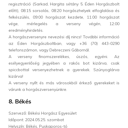
regisztráció (Sarkad, Hargita sétány 5. Éden Horgászbolt
előtt), 08:15 sorsolás, 08:20 horgászhelyek elfoglalása és
felkészülés, 09:00 horgászat kezdete, 11.00 horgászat
vége, mérlegelés a verseny végén, 12:00
eredményhirdetés.
A horgászversenyre nevezési díj nincs! További információ
az Éden Horgászboltban, vagy +36 (70) 443-0290
telefonszámon, vagy Debreczeni Gábornál.
A verseny finomszerelékes, úszós, egyéni. Az
esélyegyenlőség jegyében a rakós bot kizárva, csak
spiccbottal versenyezhetnek a gyerekek. Szúnyoglárva
kizárva!
A verseny nyílt és más városokból érkező gyerekeket is
várunk a horgászversenyünkre.
8. Békés
Szervező: Békési Horgász Egyesület
Időpont: 2024.05.25. szombat
Helyszín: Békés, Puskaporos-tó