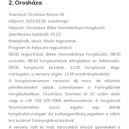
2. Orosháza
Szervező: Orosházi Kinizsi HE
Időpont: 2024.05.26. (vasárnap)
Helyszín: Orosháza, Béke Homokbánya Horgásztó
Jelentkezési határidő: 05.25.
Kategóriák: alsós, felsős tagozatok
Program és helyszíni regisztráció:
08:00 regisztráció (Béke Homokbánya horgásztó), 08:30
sorsolás, 08:40 horgászhelyek elfoglalása és felkészülés,
09:00 horgászat kezdete, 12:00 horgászat vége,
mérlegelés: a verseny végén, 13:00 eredményhirdetés
A horgászversenyre nevezési díj nincs, de előzetes
jelentkezéseket várjuk, személyesen a Fishing&Drink
Horgászboltban, Orosháza Szentesi út 31 szám alatt,
vagy a +36 (30) 205-5906 telefonszámon. A horgászat
finomszerelékes úszós, egyéni egy darab
horgászkészséggel. Az esélyegyenlőség jegyében a rakós
bot kizárva! Szúnyoglárva kizárva!
A verseny nyílt és más városokból érkező gyerekeket is