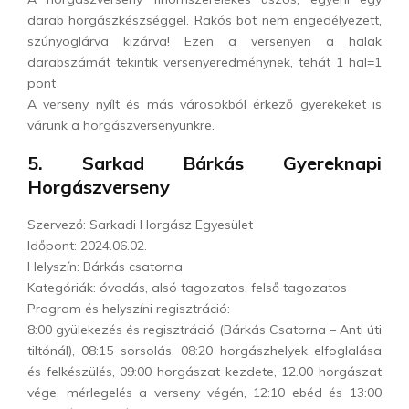
darab horgászkészséggel. Rakós bot nem engedélyezett,
szúnyoglárva kizárva! Ezen a versenyen a halak
darabszámát tekintik versenyeredménynek, tehát 1 hal=1
pont
A verseny nyílt és más városokból érkező gyerekeket is
várunk a horgászversenyünkre.
5. Sarkad Bárkás Gyereknapi
Horgászverseny
Szervező: Sarkadi Horgász Egyesület
Időpont: 2024.06.02.
Helyszín: Bárkás csatorna
Kategóriák: óvodás, alsó tagozatos, felső tagozatos
Program és helyszíni regisztráció:
8:00 gyülekezés és regisztráció (Bárkás Csatorna – Anti úti
tiltónál), 08:15 sorsolás, 08:20 horgászhelyek elfoglalása
és felkészülés, 09:00 horgászat kezdete, 12.00 horgászat
vége, mérlegelés a verseny végén, 12:10 ebéd és 13:00