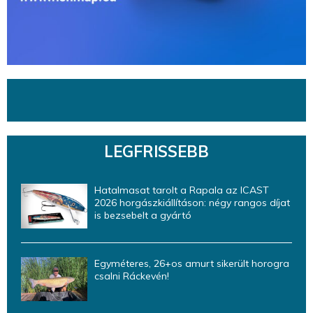
LEGFRISSEBB
Hatalmasat tarolt a Rapala az ICAST
2026 horgászkiállításon: négy rangos díjat
is bezsebelt a gyártó
Egyméteres, 26+os amurt sikerült horogra
csalni Ráckevén!