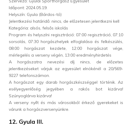
Szervező: Gyulai Sporthorgász Egyesület
Időpont: 2024.05.19.
Helyszín: Gyula (Bárdos-tó)
Jelentkezési határidő: nincs, de előzetesen jelentkezni kell
Kategória: alsós, felsős iskolás
Program és helyszíni regisztráció: 07:00 regisztráció, 07:10
sorsolás, 07:30 horgászhelyek elfoglalása és felkészülés,
08:00 horgászat kezdete, 12:00 horgászat vége,
mérlegelés a verseny végén, 13:00 eredményhirdetés
A horgászatra nevezési díj nincs, de előzetes
jelentkezéseket várjuk az egyesület elnökénél a 20/569-
9227 telefonszámon.
A horgászat egy darab horgászkészséggel történik. Az
esélyegyenlőség jegyében a rakós bot kizárva!
Szúnyoglárva kizárva!
A verseny nyílt és más városokból érkező gyerekeket is
várunk a horgászversenyünkre.
12. Gyula III.