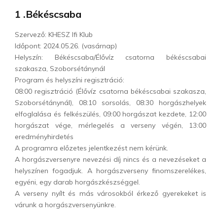
1 .Békéscsaba
Szervező: KHESZ Ifi Klub
Időpont: 2024.05.26. (vasárnap)
Helyszín: Békéscsaba/Élővíz csatorna békéscsabai
szakasza, Szoborsétánynál
Program és helyszíni regisztráció:
08:00 regisztráció (Élővíz csatorna békéscsabai szakasza,
Szoborsétánynál), 08:10 sorsolás, 08:30 horgászhelyek
elfoglalása és felkészülés, 09:00 horgászat kezdete, 12:00
horgászat vége, mérlegelés a verseny végén, 13:00
eredményhirdetés
A programra előzetes jelentkezést nem kérünk.
A horgászversenyre nevezési díj nincs és a nevezéseket a
helyszínen fogadjuk. A horgászverseny finomszerelékes,
egyéni, egy darab horgászkészséggel.
A verseny nyílt és más városokból érkező gyerekeket is
várunk a horgászversenyünkre.