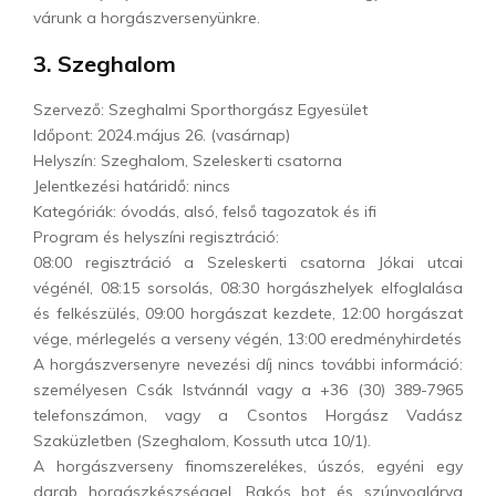
várunk a horgászversenyünkre.
3. Szeghalom
Szervező: Szeghalmi Sporthorgász Egyesület
Időpont: 2024.május 26. (vasárnap)
Helyszín: Szeghalom, Szeleskerti csatorna
Jelentkezési határidő: nincs
Kategóriák: óvodás, alsó, felső tagozatok és ifi
Program és helyszíni regisztráció:
08:00 regisztráció a Szeleskerti csatorna Jókai utcai
végénél, 08:15 sorsolás, 08:30 horgászhelyek elfoglalása
és felkészülés, 09:00 horgászat kezdete, 12:00 horgászat
vége, mérlegelés a verseny végén, 13:00 eredményhirdetés
A horgászversenyre nevezési díj nincs további információ:
személyesen Csák Istvánnál vagy a +36 (30) 389-7965
telefonszámon, vagy a Csontos Horgász Vadász
Szaküzletben (Szeghalom, Kossuth utca 10/1).
A horgászverseny finomszerelékes, úszós, egyéni egy
darab horgászkészséggel. Rakós bot és szúnyoglárva