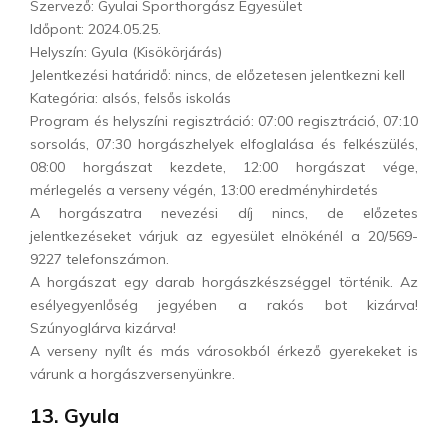
Szervező: Gyulai Sporthorgász Egyesület
Időpont: 2024.05.25.
Helyszín: Gyula (Kisökörjárás)
Jelentkezési határidő: nincs, de előzetesen jelentkezni kell
Kategória: alsós, felsős iskolás
Program és helyszíni regisztráció: 07:00 regisztráció, 07:10
sorsolás, 07:30 horgászhelyek elfoglalása és felkészülés,
08:00 horgászat kezdete, 12:00 horgászat vége,
mérlegelés a verseny végén, 13:00 eredményhirdetés
A horgászatra nevezési díj nincs, de előzetes
jelentkezéseket várjuk az egyesület elnökénél a 20/569-
9227 telefonszámon.
A horgászat egy darab horgászkészséggel történik. Az
esélyegyenlőség jegyében a rakós bot kizárva!
Szúnyoglárva kizárva!
A verseny nyílt és más városokból érkező gyerekeket is
várunk a horgászversenyünkre.
13. Gyula