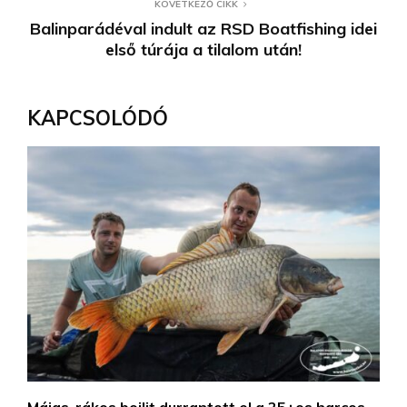
KÖVETKEZŐ CIKK
Balinparádéval indult az RSD Boatfishing idei
első túrája a tilalom után!
KAPCSOLÓDÓ
Májas-rákos bojlit durrantott el a 25+os harcos