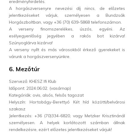
eredményhirdetés.
A horgászversenyre nevezési díj nincs, de előzetes
jelentkezéseket várjuk, személyesen a Bundzsák
Horgászboltban, vagy +36 (70) 639-5868 telefonszámon.
A verseny finomszerelékes, úszós, egyéni. Az
esélyegyenlőség jegyében a rakós bot kizárva!
Szúnyoglárva kizárva!
A verseny nyílt és más városokból érkező gyerekeket is
várunk a horgászversenyünkre.
6. Mezőtúr
Szervező: KHESZ Ifi Klub
Időpont: 2024.06.02. (vasárnap)
Kategóriák: ovis, alsós, felsős tagozat
Helyszín: Hortobágy-Berettyó Két híd közötti/belvárosi
szakasz
Jelentkezés: +36 (70)334-6820, vagy Metzker Krisztinánál
személyesen. A helyek korlátozott számban állnak
rendelkezésre, ezért előzetes jelentkezéseket várjuk!