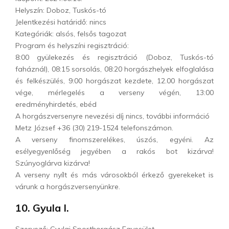
Helyszín: Doboz, Tuskós-tó
Jelentkezési határidő: nincs
Kategóriák: alsós, felsős tagozat
Program és helyszíni regisztráció:
8:00 gyülekezés és regisztráció (Doboz, Tuskós-tó
faháznál), 08:15 sorsolás, 08:20 horgászhelyek elfoglalása
és felkészülés, 9:00 horgászat kezdete, 12.00 horgászat
vége, mérlegelés a verseny végén, 13:00
eredményhirdetés, ebéd
A horgászversenyre nevezési díj nincs, további információ
Metz József +36 (30) 219-1524 telefonszámon.
A verseny finomszerelékes, úszós, egyéni. Az
esélyegyenlőség jegyében a rakós bot kizárva!
Szúnyoglárva kizárva!
A verseny nyílt és más városokból érkező gyerekeket is
várunk a horgászversenyünkre.
10. Gyula I.