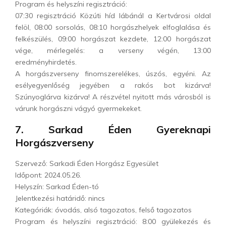
Program és helyszíni regisztráció:
07:30 regisztráció Közúti híd lábánál a Kertvárosi oldal
felöl, 08:00 sorsolás, 08:10 horgászhelyek elfoglalása és
felkészülés, 09:00 horgászat kezdete, 12:00 horgászat
vége, mérlegelés: a verseny végén, 13:00
eredményhirdetés.
A horgászverseny finomszerelékes, úszós, egyéni. Az
esélyegyenlőség jegyében a rakós bot kizárva!
Szúnyoglárva kizárva! A részvétel nyitott más városból is
várunk horgászni vágyó gyermekeket.
7. Sarkad Éden Gyereknapi
Horgászverseny
Szervező: Sarkadi Éden Horgász Egyesület
Időpont: 2024.05.26.
Helyszín: Sarkad Éden-tó
Jelentkezési határidő: nincs
Kategóriák: óvodás, alsó tagozatos, felső tagozatos
Program és helyszíni regisztráció: 8:00 gyülekezés és