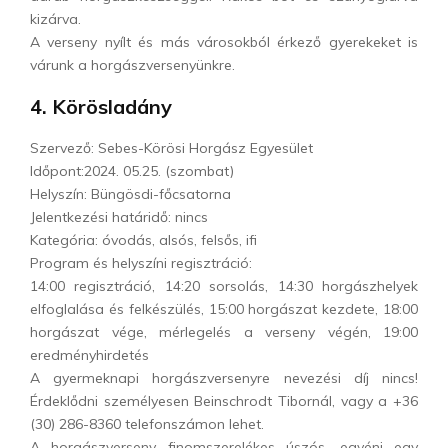
kizárva.
A verseny nyílt és más városokból érkező gyerekeket is
várunk a horgászversenyünkre.
4. Körösladány
Szervező: Sebes-Körösi Horgász Egyesület
Időpont:2024. 05.25. (szombat)
Helyszín: Büngösdi-főcsatorna
Jelentkezési határidő: nincs
Kategória: óvodás, alsós, felsős, ifi
Program és helyszíni regisztráció:
14:00 regisztráció, 14:20 sorsolás, 14:30 horgászhelyek
elfoglalása és felkészülés, 15:00 horgászat kezdete, 18:00
horgászat vége, mérlegelés a verseny végén, 19:00
eredményhirdetés
A gyermeknapi horgászversenyre nevezési díj nincs!
Érdeklődni személyesen Beinschrodt Tibornál, vagy a +36
(30) 286-8360 telefonszámon lehet.
A horgászverseny finomszerelékes úszós, egyéni egy