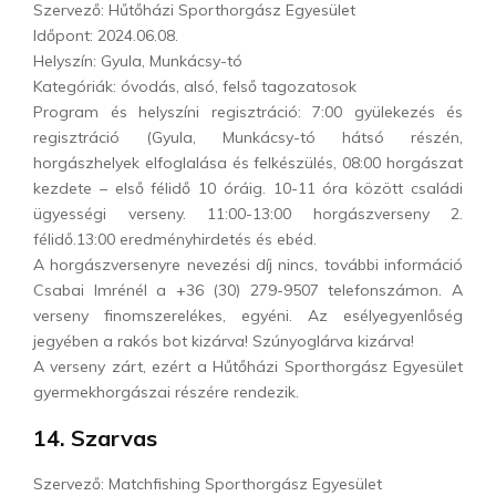
Szervező: Hűtőházi Sporthorgász Egyesület
Időpont: 2024.06.08.
Helyszín: Gyula, Munkácsy-tó
Kategóriák: óvodás, alsó, felső tagozatosok
Program és helyszíni regisztráció: 7:00 gyülekezés és
regisztráció (Gyula, Munkácsy-tó hátsó részén,
horgászhelyek elfoglalása és felkészülés, 08:00 horgászat
kezdete – első félidő 10 óráig. 10-11 óra között családi
ügyességi verseny. 11:00-13:00 horgászverseny 2.
félidő.13:00 eredményhirdetés és ebéd.
A horgászversenyre nevezési díj nincs, további információ
Csabai Imrénél a +36 (30) 279-9507 telefonszámon. A
verseny finomszerelékes, egyéni. Az esélyegyenlőség
jegyében a rakós bot kizárva! Szúnyoglárva kizárva!
A verseny zárt, ezért a Hűtőházi Sporthorgász Egyesület
gyermekhorgászai részére rendezik.
14. Szarvas
Szervező: Matchfishing Sporthorgász Egyesület