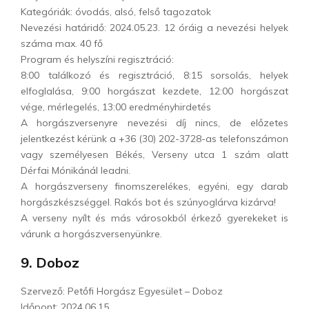
Kategóriák: óvodás, alsó, felső tagozatok
Nevezési határidő: 2024.05.23. 12 óráig a nevezési helyek
száma max. 40 fő
Program és helyszíni regisztráció:
8:00 találkozó és regisztráció, 8:15 sorsolás, helyek
elfoglalása, 9:00 horgászat kezdete, 12:00 horgászat
vége, mérlegelés, 13:00 eredményhirdetés
A horgászversenyre nevezési díj nincs, de előzetes
jelentkezést kérünk a +36 (30) 202-3728-as telefonszámon
vagy személyesen Békés, Verseny utca 1 szám alatt
Dérfai Mónikánál leadni.
A horgászverseny finomszerelékes, egyéni, egy darab
horgászkészséggel. Rakós bot és szúnyoglárva kizárva!
A verseny nyílt és más városokból érkező gyerekeket is
várunk a horgászversenyünkre.
9. Doboz
Szervező: Petőfi Horgász Egyesület – Doboz
Időpont: 2024.06.15.