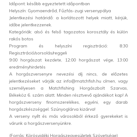
Időpont: később egyeztetett időpontban
Helyszín: Gyomaendrőd, Fűzfás-zugi versenypálya
Jelentkezési határidő: a korlátozott helyek miatt, kérjük,
időbe jelentkezzenek.
Kategóriák: alsó és felső tagozatos korosztály és külön
rakós botos
Program és helyszíni regisztráció: 8:30
Regisztráció/sorsolás/reggeli
9:00 horgászat kezdete, 12:00 horgászat vége, 13:00
eredményhirdetés
A horgászversenyre nevezési díj nincs, de előzetes
jelentkezéseket várják az info@matchfish.hu címen, vagy
személyesen a Matchfishing Horgászbolt Szarvas,
Békeköz 6. szám alatt. Minden résztvevő ajándékot kap! A
horgászverseny finomszerelékes, egyéni, egy darab
horgászkészséggel. Szúnyoglárva kizárva!
A verseny nyílt és más városokból érkező gyerekeket is
várunk a horgászversenyünkre.
(Forrás: Körösvidéki Horgászegyesületek Szövetsége)