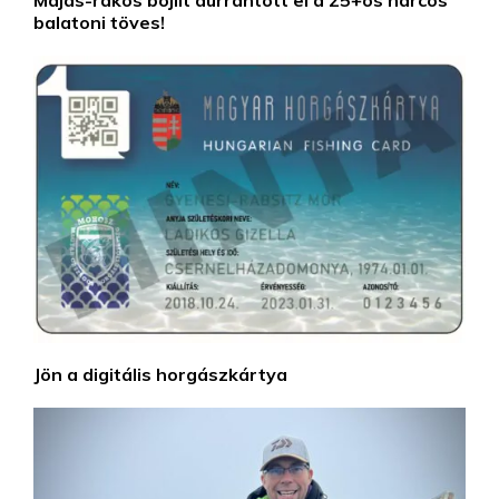
balatoni töves!
Jön a digitális horgászkártya