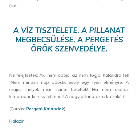
őket.
A VÍZ TISZTELETE. A PILLANAT
MEGBECSÜLÉSE. A PERGETÉS
ÖRÖK SZENVEDÉLYE.
Ne felejtsétek: Aki nem dobja, az nem fogja! Kalandra fel!
(Nem minden nap adódik esély egy ilyen élményre. A
májusi helyek már szinte beteltek! Ha nem akarsz
lemaradni, keress fel most! A nagy pillanatok a bátraké.)”
(Forrás:
Pergető Kalandok
)
Halazin