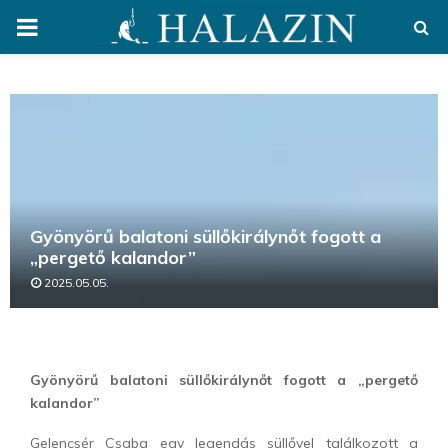
PRIMARY
MENU
Gyönyörű balatoni süllőkirálynőt fogott a
„pergető kalandor”
2025.05.05.
Gyönyörű balatoni süllőkirálynőt fogott a „pergető
kalandor”
Gelencsér Csaba egy legendás süllővel találkozott a