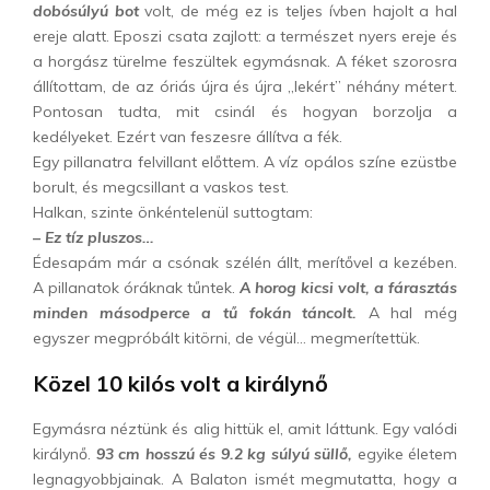
dobósúlyú bot
volt, de még ez is teljes ívben hajolt a hal
ereje alatt. Eposzi csata zajlott: a természet nyers ereje és
a horgász türelme feszültek egymásnak. A féket szorosra
állítottam, de az óriás újra és újra „lekért” néhány métert.
Pontosan tudta, mit csinál és hogyan borzolja a
kedélyeket. Ezért van feszesre állítva a fék.
Egy pillanatra felvillant előttem. A víz opálos színe ezüstbe
borult, és megcsillant a vaskos test.
Halkan, szinte önkéntelenül suttogtam:
– Ez tíz pluszos…
Édesapám már a csónak szélén állt, merítővel a kezében.
A pillanatok óráknak tűntek.
A horog kicsi volt, a fárasztás
minden másodperce a tű fokán táncolt.
A hal még
egyszer megpróbált kitörni, de végül… megmerítettük.
Közel 10 kilós volt a királynő
Egymásra néztünk és alig hittük el, amit láttunk. Egy valódi
királynő.
93 cm hosszú és 9.2 kg súlyú süllő,
egyike életem
legnagyobbjainak. A Balaton ismét megmutatta, hogy a