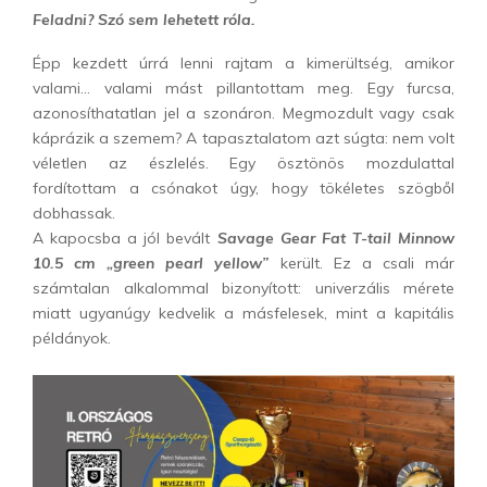
Feladni? Szó sem lehetett róla.
Épp kezdett úrrá lenni rajtam a kimerültség, amikor
valami… valami mást pillantottam meg. Egy furcsa,
azonosíthatatlan jel a szonáron. Megmozdult vagy csak
káprázik a szemem? A tapasztalatom azt súgta: nem volt
véletlen az észlelés. Egy ösztönös mozdulattal
fordítottam a csónakot úgy, hogy tökéletes szögből
dobhassak.
A kapocsba a jól bevált
Savage Gear Fat T-tail Minnow
10.5 cm „green pearl yellow”
került. Ez a csali már
számtalan alkalommal bizonyított: univerzális mérete
miatt ugyanúgy kedvelik a másfelesek, mint a kapitális
példányok.