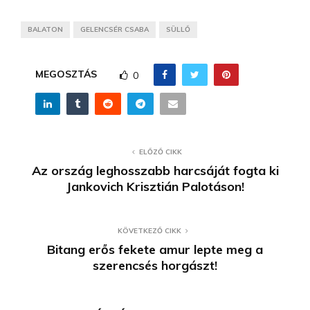
BALATON
GELENCSÉR CSABA
SÜLLŐ
MEGOSZTÁS
0
ELŐZŐ CIKK
Az ország leghosszabb harcsáját fogta ki
Jankovich Krisztián Palotáson!
KÖVETKEZŐ CIKK
Bitang erős fekete amur lepte meg a
szerencsés horgászt!