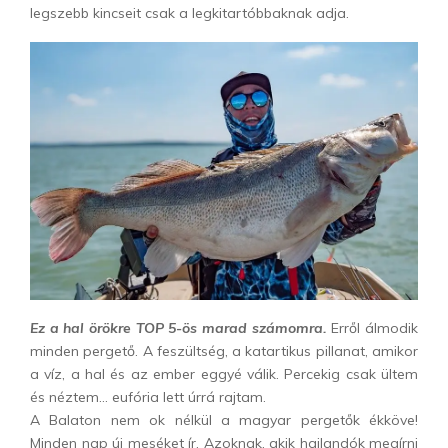
legszebb kincseit csak a legkitartóbbaknak adja.
Ez a hal örökre TOP 5-ös marad számomra.
Erről álmodik
minden pergető. A feszültség, a katartikus pillanat, amikor
a víz, a hal és az ember eggyé válik. Percekig csak ültem
és néztem… eufória lett úrrá rajtam.
A Balaton nem ok nélkül a magyar pergetők ékköve!
Minden nap új meséket ír. Azoknak, akik hajlandók megírni