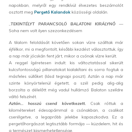
napokban, melyről egy rendkívül élvezetes beszámolót
osztott meg
Pergető Kalandok
közösségi oldalán.
„
TEKINTÉLYT PARANCSOLÓ BALATONI KIRÁLYNŐ
—
Soha nem volt ilyen szezonkezdésem
A tilalom feloldását követően sokan vízre szálltak már
éjfélkor, mi a megfontolt, későbbi kezdést választottuk, így
a nap már jócskán fent járt, mikor a csónak vízre került.
A reggel ígéretesen indult: kis változtatással sikerült
kulcsfontosságú pillanatokat kialakítani és sorra fogtuk a
másfeles süllőket (lásd tegnapi poszt). Aztán a nap már
szinte könyörtelenül égetett, a szél pedig alig-alig
borzolta a délelőtt még vadul hullámzó Balaton szelídre
váltó felszínét.
Aztán… hosszú csend következett.
Csak róttuk a
kilométereket édesapámmal a csónakban, a csalikat
cserélgetve, a legapróbb jelekbe kapaszkodva. Ez a
pergetőhorgászat legtisztább formája — küzdelem, hit és
a természet kiismerhetetlensége.