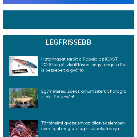
LEGFRISSEBB
Hatalmasat tarolt a Rapala az ICAST
2026 horgászkiállításon: négy rangos díjat
is bezsebelt a gyártó
Egyméteres, 26+os amurt sikerült horogra
csalni Ráckevén!
Történelmi győzelem az állatvédelemben:
nem épül meg a világ első polipfarmja