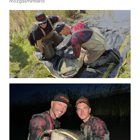
mozgásmintáiról.