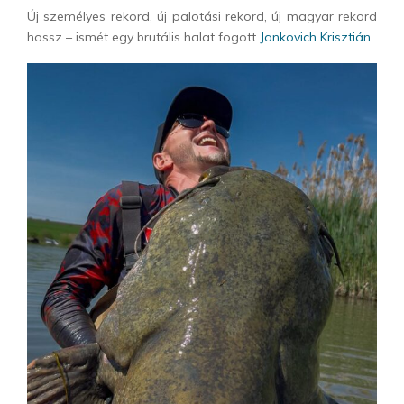
Új személyes rekord, új palotási rekord, új magyar rekord
hossz – ismét egy brutális halat fogott
Jankovich Krisztián.