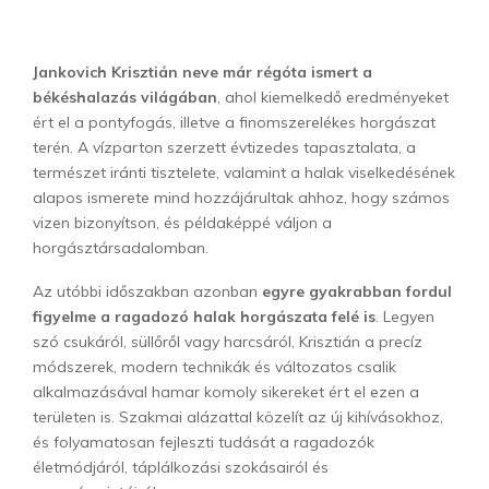
Jankovich Krisztián neve már régóta ismert a
békéshalazás világában
, ahol kiemelkedő eredményeket
ért el a pontyfogás, illetve a finomszerelékes horgászat
terén. A vízparton szerzett évtizedes tapasztalata, a
természet iránti tisztelete, valamint a halak viselkedésének
alapos ismerete mind hozzájárultak ahhoz, hogy számos
vizen bizonyítson, és példaképpé váljon a
horgásztársadalomban.
Az utóbbi időszakban azonban
egyre gyakrabban fordul
figyelme a ragadozó halak horgászata felé is
. Legyen
szó csukáról, süllőről vagy harcsáról, Krisztián a precíz
módszerek, modern technikák és változatos csalik
alkalmazásával hamar komoly sikereket ért el ezen a
területen is. Szakmai alázattal közelít az új kihívásokhoz,
és folyamatosan fejleszti tudását a ragadozók
életmódjáról, táplálkozási szokásairól és