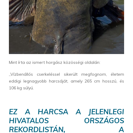
Mint írta az ismert horgász közösségi oldalán:
„Vízbenállós cserkeléssel sikerült megfognom, életem
eddigi legnagyobb harcsáját, amely 265 cm hosszú, és
106 kg súlyú.
EZ A HARCSA A JELENLEGI
HIVATALOS ORSZÁGOS
REKORDLISTÁN, A