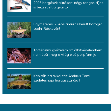
2026 horgászkiállításon: négy rangos díjat
is bezsebelt a gyártó
Egyméteres, 26+os amurt sikerült horogra
csalni Ráckevén!
Történelmi győzelem az állatvédelemben:
nem épül meg a világ első polipfarmja
Kapitáis halakkal telt Ambrus Tomi
születésnapi horgásztúrája !