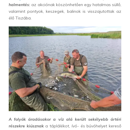
halmentés:
az akciónak köszönhetően egy hatalmas süllő,
valamint pontyok, keszegek, balinok is visszajutottak az
élő Tiszába.
A folyók áradásakor a víz alá került sekélyebb ártéri
részekre kiúsznak
a táplálékot, ívó- és búvóhelyet kereső