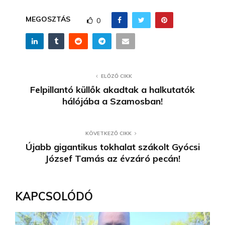
MEGOSZTÁS
0
ELŐZŐ CIKK
Felpillantó küllők akadtak a halkutatók
hálójába a Szamosban!
KÖVETKEZŐ CIKK
Újabb gigantikus tokhalat szákolt Gyócsi
József Tamás az évzáró pecán!
KAPCSOLÓDÓ