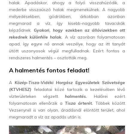
halak. Apadáskor, ahogy a folyó visszahúzódik, a
mederbe visszaúszó halak megmenekülnek. A nagyobb
mélyedésekben, gödrökben, árkokban azonban
megmarad a víz, így kisebb-nagyobb tavacskák
képződnek.
Gyakori, hogy ezekben az állóvizekben ott
rekednek különféle halak.
A víz azonban folyamatosan
apad, így egyre nő annak veszélye, hogy az itt tanyát
ütött uszonyosok végül megfulladnak. Ezért fontos a
rendszeres halmentés – osztották meg.
A halmentés fontos feladat!
A
Közép-Tisza-Vidéki Horgász Egyesületek Szövetsége
(KTVHESZ)
feladatai közé tartozik a kezelésében lévő
vízterületeken végzett
halmentés.
Halőrei ezért
folyamatosan ellenőrzik a
Tisza árterét.
Többek között
Vezsenynél is van olyan, áradásnál elöntött terület, ahol
megmaradt a víz az apadás után is.