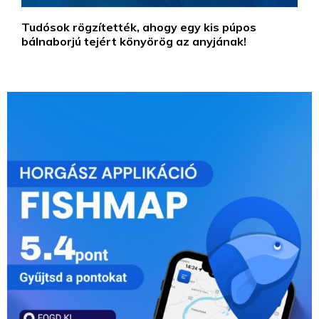
Tudósok rögzítették, ahogy egy kis púpos
bálnaborjú tejért könyörög az anyjának!