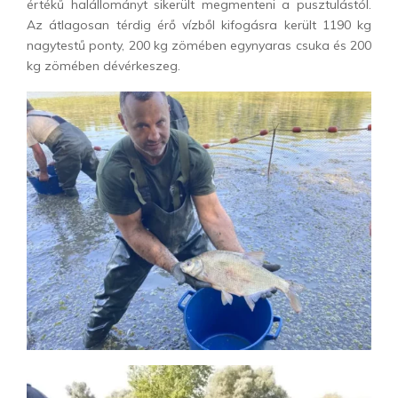
értékű halállományt sikerült megmenteni a pusztulástól.
Az átlagosan térdig érő vízből kifogásra került 1190 kg
nagytestű ponty, 200 kg zömében egynyaras csuka és 200
kg zömében dévérkeszeg.