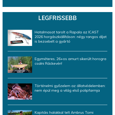
LEGFRISSEBB
Hatalmasat tarolt a Rapala az ICAST
2026 horgászkiállításon: négy rangos díjat
is bezsebelt a gyártó
Egyméteres, 26+os amurt sikerült horogra
csalni Ráckevén!
Történelmi győzelem az állatvédelemben:
nem épül meg a világ első polipfarmja
Kapitáis halakkal telt Ambrus Tomi