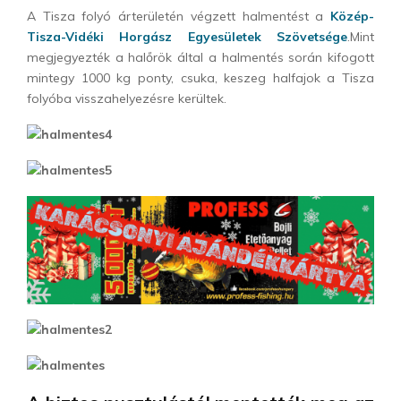
A Tisza folyó árterületén végzett halmentést a
Közép-
Tisza-Vidéki Horgász Egyesületek Szövetsége
.Mint
megjegyezték a halőrök által
a halmentés során kifogott
mintegy 1000 kg ponty, csuka, keszeg halfajok a Tisza
folyóba visszahelyezésre kerültek.