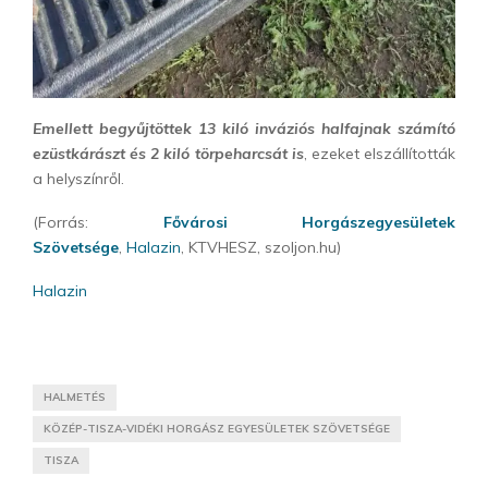
Emellett begyűjtöttek 13 kiló inváziós halfajnak számító
ezüstkárászt és 2 kiló törpeharcsát is
, ezeket elszállították
a helyszínről.
(Forrás:
Fővárosi Horgászegyesületek
Szövetsége
,
Halazin
, KTVHESZ, szoljon.hu)
Halazin
HALMETÉS
KÖZÉP-TISZA-VIDÉKI HORGÁSZ EGYESÜLETEK SZÖVETSÉGE
TISZA