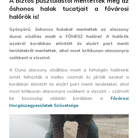
A biztos pusztulástól mentették meg az
őshonos halak tucatjait a fővárosi
halőrök is!
Gyönyörű, őshonos halakat mentettek az alacsony
dunai vízállás miatt a FŐHESZ halőrei! A halőrök
azokról korábban elöntött és elzárt part menti
területekről mentettek, ahol most kritikusan alacsonyra
csökkent a vízszint.
A Duna alacsony vízállása miatt a hétvégén halőreink
ismét felhúzták a melles csizmát és járták azokat a
korábban elöntött és elzárt part menti területeket, ahol
most kritikusan alacsonyra csökkent a vízszint – számolt
be közösségi oldalán korábban a
Fővárosi
Horgászegyesületek Szövetsége
.