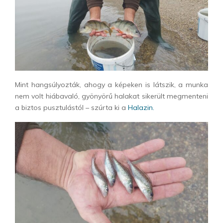
Mint hangsúlyozták, ahogy a képeken is látszik, a munka
nem volt hiábavaló, gyönyörű halakat sikerült megmenteni
a biztos pusztulástól – szúrta ki a
Halazin.