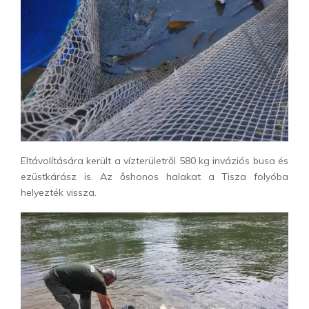
Eltávolítására került a vízterületről 580 kg inváziós busa és
ezüstkárász is. Az őshonos halakat a Tisza folyóba
helyezték vissza.