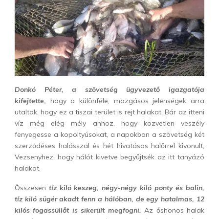
Donkó Péter, a szövetség ügyvezető igazgatója
kifejtette
,
hogy a különféle, mozgásos jelenségek arra
utaltak, hogy ez a tiszai terület is rejt halakat. Bár az itteni
víz még elég mély ahhoz, hogy közvetlen veszély
fenyegesse a kopoltyúsokat, a napokban a szövetség két
szerződéses halásszal és hét hivatásos halőrrel kivonult,
Vezsenyhez, hogy hálót kivetve begyűjtsék az itt tanyázó
halakat.
Összesen
tíz kiló keszeg, négy-négy kiló ponty és balin,
tíz kiló sügér akadt fenn a hálóban, de egy hatalmas, 12
kilós fogassüllőt is sikerült megfogni.
Az őshonos halak