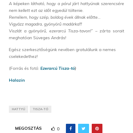
A képeken látható, hogy a pórul járt hattyúnak szerencsére
nem kellett ezt az időt egyedül töltenie.
Remélem, hogy szép, boldog évek állnak előtte…
Vigyázz magadra, gyönyörű madárka!!!
Viszlát a gyönyörű, ezerarcú Tisza-tavon!” –
zárta sorait
meghatóan Süveges András!
Egész szerkesztőségünk nevében gratulálunk a nemes
cselekedethez!
(Forrás és fotó:
Ezerarcú Tisza-tó
)
Halazin
HATTYÚ
TISZA-TÓ
MEGOSZTÁS
0