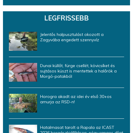
LEGFRISSEBB
Jelentős halpusztulást okozott a
Zagyvába engedett szennyvíz
Dunai küllőt, fürge csellét, kövicsíket és
sujtásos küszt is mentettek a halőrök a
Morgó-patakból
Horogra akadt az idei év első 30+os
amurja az RSD-n!
Hatalmasat tarolt a Rapala az ICAST
2026 horgászkiállításon: négy rangos díjat