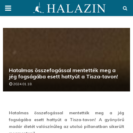
PRIMARY
MENU
Hatalmas összefogással mentették meg a
jég fogságába esett hattyút a Tisza-tavon!
2024.01.18.
Hatalmas összefogással mentették meg a jég
fogságába esett hattyút a Tisza-tavon! A gyönyörű
madár életét valószínűleg az utolsó pillanatban sikerült