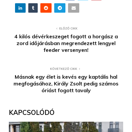
ELŐZŐ CIKK
4 kilós dévérkeszeget fogott a horgász a
zord időjárásban megrendezett lengyel
feeder versenyen!
KÖVETKEZŐ CIKK
Másnak egy élet is kevés egy kaptális hal
megfogásához, Király Zsolt pedig számos
óriást fogott tavaly
KAPCSOLÓDÓ