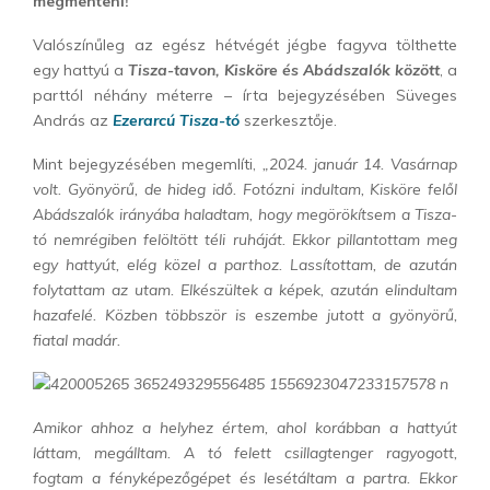
megmenteni!
Valószínűleg az egész hétvégét jégbe fagyva tölthette
egy hattyú a
Tisza-tavon, Kisköre és Abádszalók között
, a
parttól néhány méterre – írta bejegyzésében Süveges
András az
Ezerarcú Tisza-tó
szerkesztője.
Mint bejegyzésében megemlíti,
„2024. január 14. Vasárnap
volt. Gyönyörű, de hideg idő. Fotózni indultam, Kisköre felől
Abádszalók irányába haladtam, hogy megörökítsem a Tisza-
tó nemrégiben felöltött téli ruháját. Ekkor pillantottam meg
egy hattyút, elég közel a parthoz. Lassítottam, de azután
folytattam az utam. Elkészültek a képek, azután elindultam
hazafelé. Közben többször is eszembe jutott a gyönyörű,
fiatal madár.
Amikor ahhoz a helyhez értem, ahol korábban a hattyút
láttam, megálltam. A tó felett csillagtenger ragyogott,
fogtam a fényképezőgépet és lesétáltam a partra. Ekkor