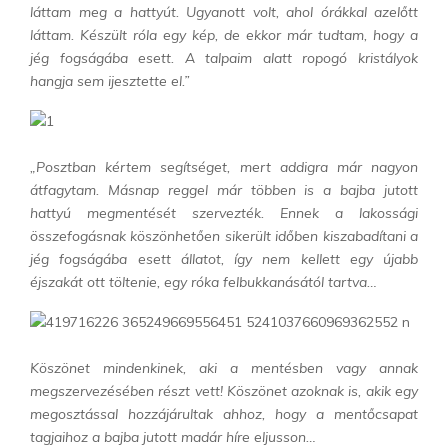
láttam meg a hattyút. Ugyanott volt, ahol órákkal azelőtt
láttam. Készült róla egy kép, de ekkor már tudtam, hogy a
jég fogságába esett. A talpaim alatt ropogó kristályok
hangja sem ijesztette el.”
„Posztban kértem segítséget, mert addigra már nagyon
átfagytam. Másnap reggel már többen is a bajba jutott
hattyú megmentését szervezték. Ennek a lakossági
összefogásnak köszönhetően sikerült időben kiszabadítani a
jég fogságába esett állatot, így nem kellett egy újabb
éjszakát ott töltenie, egy róka felbukkanásától tartva…
Köszönet mindenkinek, aki a mentésben vagy annak
megszervezésében részt vett! Köszönet azoknak is, akik egy
megosztással hozzájárultak ahhoz, hogy a mentőcsapat
tagjaihoz a bajba jutott madár híre eljusson…