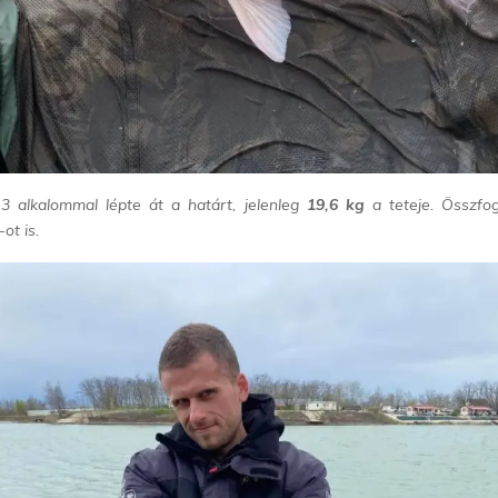
 alkalommal lépte át a határt, jelenleg
19,6 kg
a teteje. Összfog
ot is.