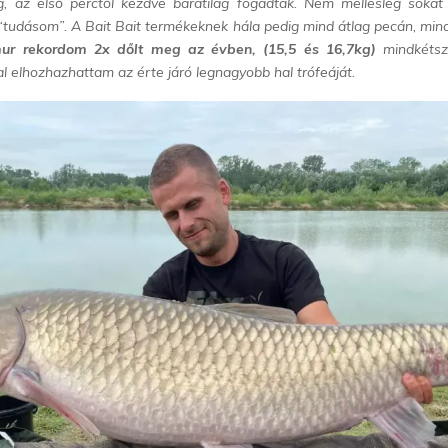
 az első perctől kezdve barátilag fogadtak. Nem mellesleg sokat i
 “tudásom”. A Bait Bait termékeknek hála pedig mind átlag pecán, min
ur rekordom 2x dőlt meg az évben, (15,5 és 16,7kg)
mindkétsz
l elhozhazhattam az érte járó legnagyobb hal trófeáját.