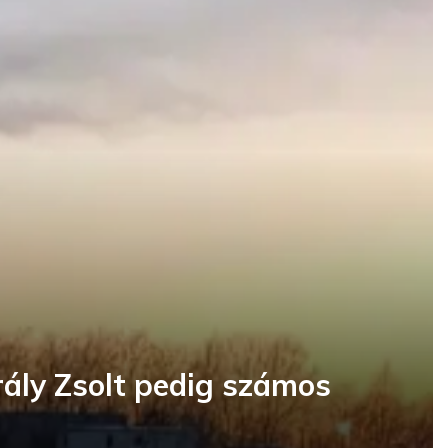
rály Zsolt pedig számos