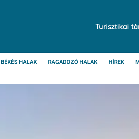
BÉKÉS HALAK
RAGADOZÓ HALAK
HÍREK
M