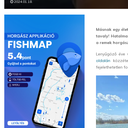
2024.01.18.
Másnak egy élet
tavaly! Hatalma
a remek horgás
Lenyűgöző éve 
oldalán
közzétet
fejelethetetlen 