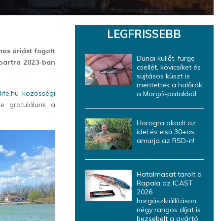
LEGFRISSEBB
os óriást fogott
Dunai küllőt, fürge
 partra 2023-ban
csellét, kövicsíket és
sujtásos küszt is
mentettek a halőrök
glife.hu közösségi
a Morgó-patakból
e gratulálunk a
Horogra akadt az
idei év első 30+os
amurja az RSD-n!
Hatalmasat tarolt a
Rapala az ICAST
2026
horgászkiállításon:
négy rangos díjat is
bezsebelt a gyártó