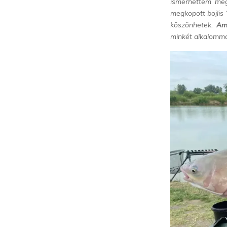
ismerhettem meg,
megkopott bojlis
köszönhetek.
Am
minkét alkalomma