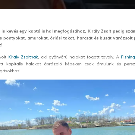
 is kevés egy kaptális hal megfogásához, Király Zsolt pedig szám
s pontyokat, amurokat, óriási tokot, harcsát és busát varázsolt
z!
volt
Király Zsoltnak
, aki gyönyörű halakat fogott tavaly. A
Fishin
t kapitális halakat ábrázoló képeken csak ámulunk és persz
fogásokhoz!