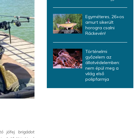
Egyméteres, 26+os
amurt sikerült
horogra csalni
Ráckevén!
Történelmi
győzelem az
állatvédelemben:
nem épül meg a
világ első
polipfarmja
ó jófej brigádot