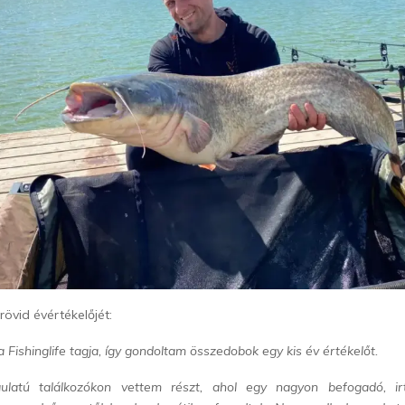
rövid évértékelőjét:
 Fishinglife tagja, így gondoltam összedobok egy kis év értékelőt.
latú találkozókon vettem részt, ahol egy nagyon befogadó, irt