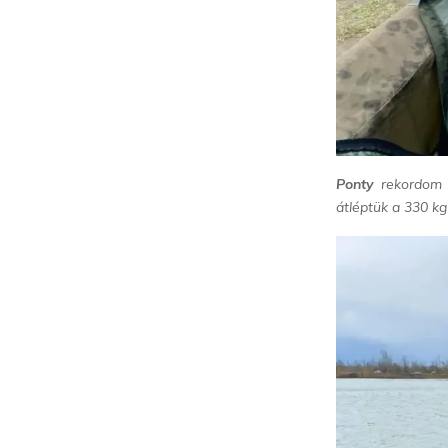
Ponty
rekordom 3
átléptük a 330 kg-