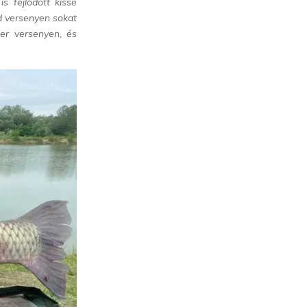
s fejlődött kissé
d versenyen sokat
er versenyen, és