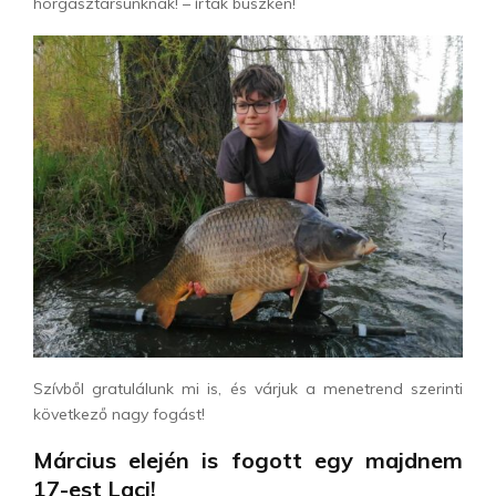
horgásztársunknak! – írták büszkén!
Szívből gratulálunk mi is, és várjuk a menetrend szerinti
következő nagy fogást!
Március elején is fogott egy majdnem
17-est Laci!