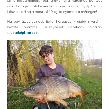
Mi is beszámoltunk róla, amikor újra hatalmas pontyot
csalt horogra Látóképen fiatal horgásztársunk, ifj. Szabó
László! Laci hala most 16,10 kg-ot nyomott a mérlegen!
Ha egy üzlet beindul: fiatal horgászunk újabb sikere! –
kezdte örömmel bejegyzését Facebook oldalán
a
Látóképi-tározó.