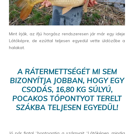
Mint írják, az ifjú horgász rendszeresen jár már egy ideje
Látóképre, de ezúttal teljesen egyedül vette üldözőbe a
halakat.
A RÁTERMETTSÉGÉT MI SEM
BIZONYÍTJA JOBBAN, HOGY EGY
CSODÁS, 16,80 KG SÚLYÚ,
POCAKOS TŐPONTYOT TERELT
SZÁKBA TELJESEN EGYEDÜL!
Jó pár fiatal “bontogatja a szárnyait “Látóképen, mindig