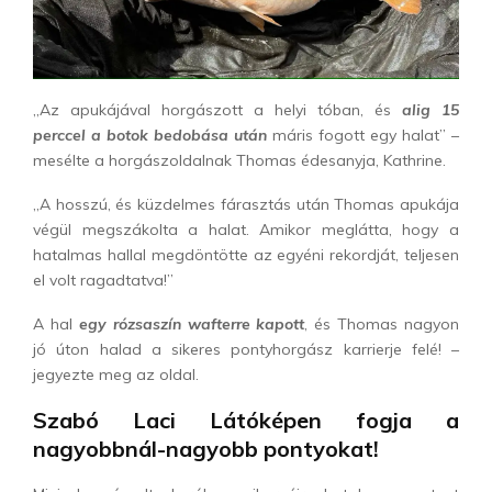
„Az apukájával horgászott a helyi tóban, és
alig 15
perccel a botok bedobása után
máris fogott egy halat” –
mesélte a horgászoldalnak Thomas édesanyja, Kathrine.
„A hosszú, és küzdelmes fárasztás után Thomas apukája
végül megszákolta a halat. Amikor meglátta, hogy a
hatalmas hallal megdöntötte az egyéni rekordját, teljesen
el volt ragadtatva!”
A hal
egy rózsaszín wafterre kapott
, és Thomas nagyon
jó úton halad a sikeres pontyhorgász karrierje felé! –
jegyezte meg az oldal.
Szabó Laci Látóképen fogja a
nagyobbnál-nagyobb pontyokat!