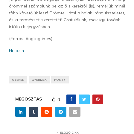
örömmel számolunk be az ő sikerekről (is), reméljük minél
több követőjük lesz! Örömteli látni a halak iránti tiszteletet,
és a természet szeretetét! Gratulálunk, csak így tovább! –
írták a bejegyzésben.
(Forrás: Anglingtimes)
Halazin
GYEREK
GYERMEK
PONTY
MEGOSZTÁS
0
ELŐZŐ CIKK