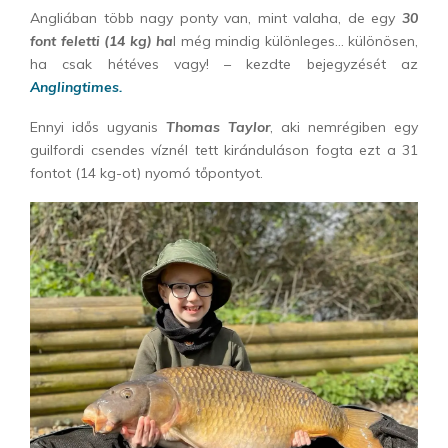
Angliában több nagy ponty van, mint valaha, de egy
30
font feletti (14 kg) ha
l még mindig különleges… különösen,
ha csak hétéves vagy! – kezdte bejegyzését az
Anglingtimes.
Ennyi idős ugyanis
Thomas Taylor
, aki nemrégiben egy
guilfordi csendes víznél tett kiránduláson fogta ezt a 31
fontot (14 kg-ot) nyomó tőpontyot.