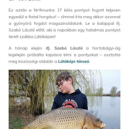
Ez aztán a férfimunka: 17 kilós pontyot fogott teljesen
egyedül a fiatal horgász! – címmel írta meg akkor azonnal
a gyönyörű fogást magazinoldalunk. Le a kalappal ifj.
Szabó László előtt, aki a napokban egy hatalmas pontyot
terelt szákba Látóképen!
A hónap elején
ifj. Szabó László
a hortobágyi-ág
legelején próbálta kapásra bírni a pontyokat – osztotta
meg közösségi oldalán a
Látóképi-tározó.