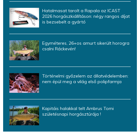
Hatalmasat tarolt a Rapala az ICAST
2026 horgászkiállításon: négy rangos díjat
is bezsebelt a gyártó
Egyméteres, 26+os amurt sikerült horogra
csalni Ráckevén!
Történelmi győzelem az állatvédelemben:
nem épül meg a világ első polipfarmja
Kapitáis halakkal telt Ambrus Tomi
születésnapi horgásztúrája !