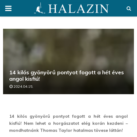
PRIMARY
MENU
14 kilós gyönyörű pontyot fogott a hét éves
angol kisfiú!
2024.04.15.
14 kilós gyönyörű pontyot fogott a hét éves angol
kisfiú! Nem lehet a horgászatot elég korán kezdeni –
mondhatnánk Thomas Taylor hatalmas tövese láttán!