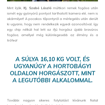
Mint írják,
Ifj. Szabó László
múltkori remek fogása után
ismét egy gyönyörű pontyot tarthatott kamera elé, nem is
akármilyet! A pocakos tőpontyról a mérlegelés után derült
ki ugyanis, hogy nem rendelkezik egyedi azonosítóval, így
egy chip nélküli hal lett az ifjú horgász újabb bravúros
fogása, amellyel még különlegesebb az élmény és a
trófea!
A SÚLYA 16,10 KG VOLT, ÉS
UGYANÚGY A HORTOBÁGYI
OLDALON HORGÁSZOTT, MINT
A LEGUTÓBBI ALKALOMMAL.
További nagyon sikeres folytatást kívánunk fiatal