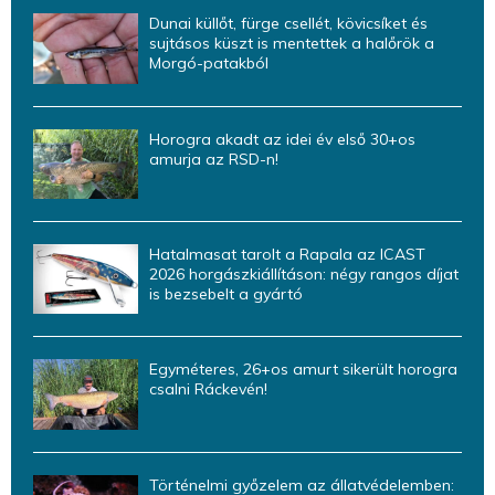
Dunai küllőt, fürge csellét, kövicsíket és
sujtásos küszt is mentettek a halőrök a
Morgó-patakból
Horogra akadt az idei év első 30+os
amurja az RSD-n!
Hatalmasat tarolt a Rapala az ICAST
2026 horgászkiállításon: négy rangos díjat
is bezsebelt a gyártó
Egyméteres, 26+os amurt sikerült horogra
csalni Ráckevén!
Történelmi győzelem az állatvédelemben: