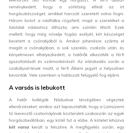
ellenőrzés alá vontak egy horgászt. A férfi abban
reménykedett, hogy a sötétség elfedi az öt
horgászkészséget, amikkel harcsát szeretett volna fogni.
Három botot a nádfalba rögzített, majd a szereléket a
túloldali nádashoz áthúzta, ami szintén tiltott. Ezek
mellett, hogy még növelje fogási esélyét, két készséget
bevetett a csónakjából is. Amikor pihenésre szánta el
magát a csónakjában, a sok szerelés, csalizás után, és
kényelmesen elhelyezkedett, a halőrők elkezdték a férfi
igazoltatását és számonkérését. Az intézkedés során a
szabálysértések miatt, a férfi Állami jegyét a helyszínen
bevonták. Vele szemben a halászati felügyelő fog eljárni.
A varsás is lebukott
A halőr kollégák Nádudvar térségében végeztek
ellenőrzéseket, amikor azt tapasztalták, hogy a Lizinüzemi
tó leeresztő csatornájának közterületi szakaszán az egyik
horgászbeállóban, egy kötél fut a vízbe. A kötelet kihúzva
két varsa
került a felszínre. A megfigyelés során, egy