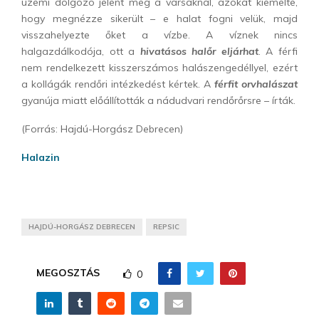
üzemi dolgozó jelent meg a varsáknál, azokat kiemelte,
hogy megnézze sikerült – e halat fogni velük, majd
visszahelyezte őket a vízbe. A víznek nincs
halgazdálkodója, ott a
hivatásos halőr eljárhat
. A férfi
nem rendelkezett kisszerszámos halászengedéllyel, ezért
a kollágák rendőri intézkedést kértek. A
férfit orvhalászat
gyanúja miatt előállították a nádudvari rendőrőrsre – írták.
(Forrás: Hajdú-Horgász Debrecen)
Halazin
HAJDÚ-HORGÁSZ DEBRECEN
REPSIC
MEGOSZTÁS
0