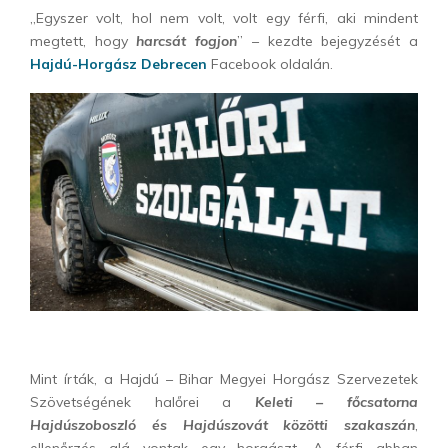
„Egyszer volt, hol nem volt, volt egy férfi, aki mindent
megtett, hogy
harcsát fogjon
” – kezdte bejegyzését a
Hajdú-Horgász Debrecen
Facebook oldalán.
Mint írták, a Hajdú – Bihar Megyei Horgász Szervezetek
Szövetségének halőrei a
Keleti – főcsatorna
Hajdúszoboszló és Hajdúszovát közötti szakaszán
,