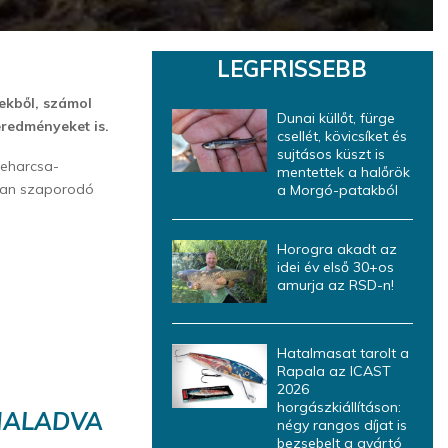
LEGFRISSEBB
zekből, számol
Dunai küllőt, fürge
eredményeket is.
csellét, kövicsíket és
sujtásos küszt is
peharcsa-
mentettek a halőrök
osan szaporodó
a Morgó-patakból
Horogra akadt az
idei év első 30+os
amurja az RSD-n!
Hatalmasat tarolt a
Rapala az ICAST
2026
horgászkiállításon:
GHALADVA
négy rangos díjat is
bezsebelt a gyártó