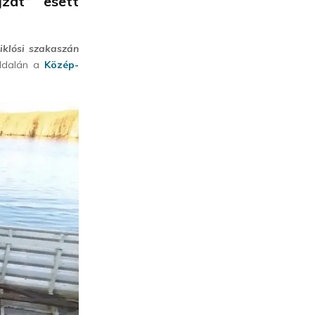
zat” esett
iklósi szakaszán
oldalán a
Közép-