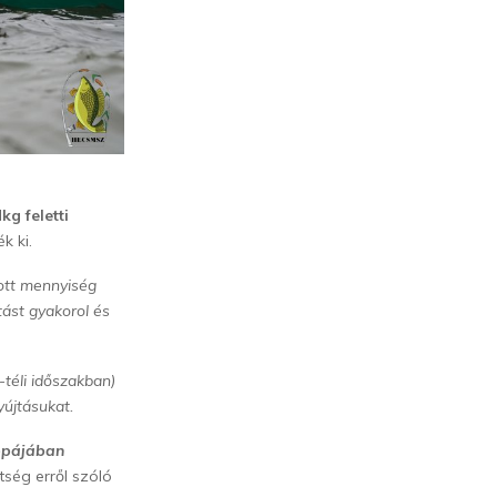
kg feletti
k ki.
gott mennyiség
tást gyakorol és
-téli időszakban)
yújtásukat.
appájában
tség erről szóló