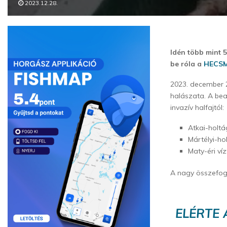
2023.12.28.
Idén több mint 
be róla a
HECSM
2023. december 
halászata. A bea
invazív halfajtól:
Atkai-holt
Mártélyi-ho
Maty-éri ví
A nagy összefogá
ELÉRTE 