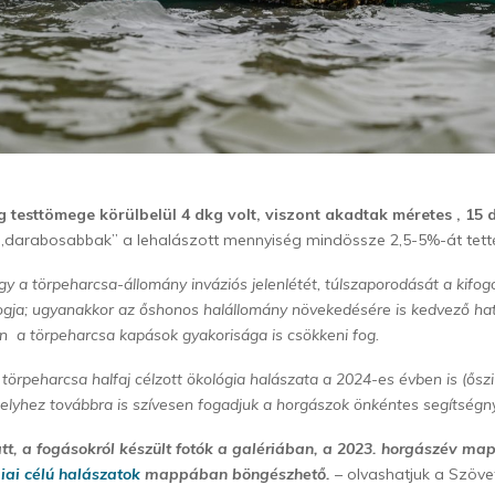
g testtömege körülbelül 4 dkg volt, viszont akadtak méretes , 15 d
„darabosabbak” a lehalászott mennyiség mindössze 2,5-5%-át tetté
y a törpeharcsa-állomány inváziós jelenlétét, túlszaporodását a kifo
 fogja; ugyanakkor az őshonos halállomány növekedésére is kedvező ha
n a törpeharcsa kapások gyakorisága is csökkeni fog.
örpeharcsa halfaj célzott ökológia halászata a 2024-es évben is (őszi
melyhez továbbra is szívesen fogadjuk a horgászok önkéntes segítségn
tt, a fogásokról készült fotók a galériában, a 2023. horgászév m
iai célú halászatok
mappában böngészhető.
– olvashatjuk a Szöve