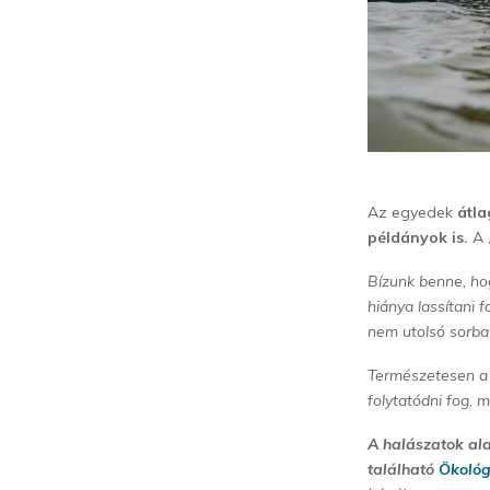
Az egyedek
átla
példányok is.
A 
Bízunk benne, hog
hiánya lassítani
nem utolsó sorba
Természetesen a t
folytatódni fog, 
A halászatok ala
található
Ökológ