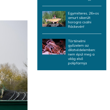
Egyméteres, 26+os
amurt sikerült
horogra csalni
Ráckevén!
Történelmi
győzelem az
állatvédelemben:
nem épül meg a
világ első
polipfarmja