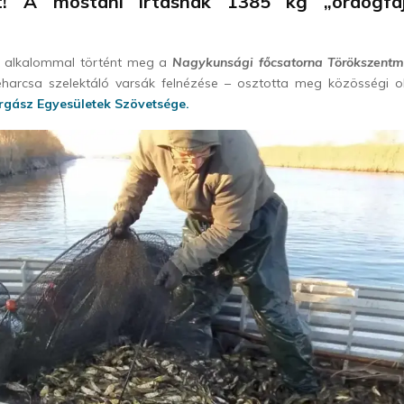
át! A mostani írtásnak 1385 kg „ördögfaj
 alkalommal történt meg a
Nagykunsági főcsatorna Törökszentm
peharcsa szelektáló varsák felnézése – osztotta meg közösségi 
rgász Egyesületek Szövetsége.