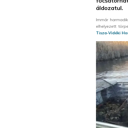
főcsatorn
áldozatul.
Immár harmadik
elhelyezett tör
Tisza-Vidéki Ho