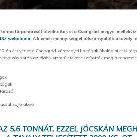
5 tonna törpeharcsát távolítottak el a Csongrád-megyei mellékvi
SZ weboldala
. A kiemelt mennyiséggel túlszárnyalták a tavalyi 
20-án ért véget a Csongrád-vármegyei holtágak ökológiai célú tör
vatkozás során az álábbi vízterületeket tisztították meg a roham
ágak
ltágak
ztározó
ssal zajló akció
AZ 5,6 TONNÁT, EZZEL JÓCSKÁN ME