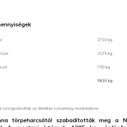
mennyiségek
za
2710 kg
Tisza
2175 kg
rozó
730 kg
5615 kg
is szorgoskodtak az illetékes szövetség munkatársai.
nna törpeharcsától szabadították meg a N