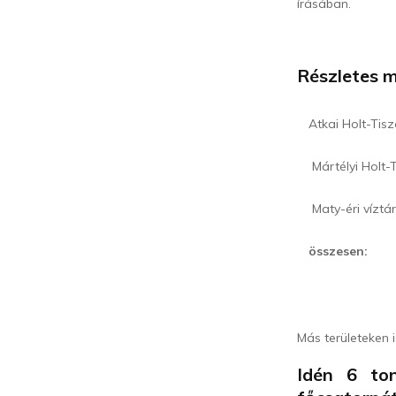
írásában.
Részletes 
Atkai Holt-Tis
Mártélyi Holt-
Maty-éri víztá
összesen:
Más területeken 
Idén 6 to