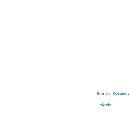
(Forrás:
Körösvi
Halazin