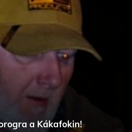
horogra a Kákafokin!