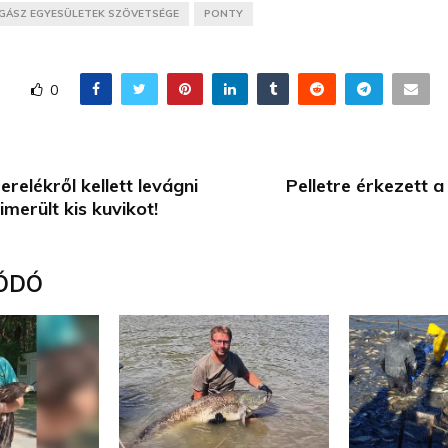
GÁSZ EGYESÜLETEK SZÖVETSÉGE
PONTY
0
relékről kellett levágni
Pelletre érkezett 
imerült kis kuvikot!
ÓDÓ