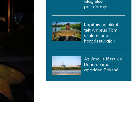
világ első
polipfarmja
Kapitáis halakkal
telt Ambrus Tomi
születésnapi
horgásztúrája !
Az űrből is látszik a
Duna drámai
apadása Paksnál