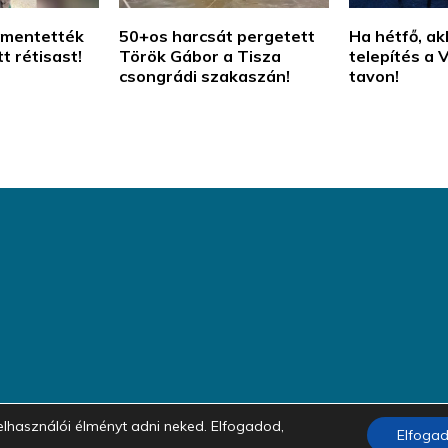
 mentették
50+os harcsát pergetett
Ha hétfő, ak
tt rétisast!
Török Gábor a Tisza
telepítés a 
csongrádi szakaszán!
tavon!
bb felhasználói élményt adni neked. Elfogadod,
Elfoga
@2023 - halazin.hu. Minden jog fenntartva.