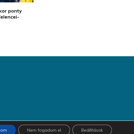
kor ponty
Velencei-
dom
Nem fogadom el
Beállítások