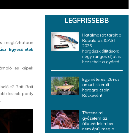
LEGFRISSEBB
Hatalmasat tarolt a
Rapala az ICAST
 is megbízhatóan
2026
ász Egyesületek
horgászkiállításon:
négy rangos díjat is
bezsebelt a gyártó
zámoló és képek
Egyméteres, 26+os
amurt sikerült
előle? Bait Bait
horogra csalni
öbb kisebb ponty
Ráckevén!
.”
Történelmi
győzelem az
állatvédelemben:
nem épül meg a