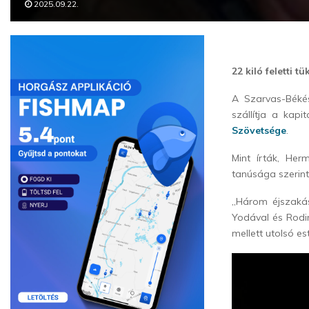
2025.09.22.
22 kiló feletti 
A Szarvas-Békés
szállítja a kapi
Szövetsége
.
Mint írták, He
tanúsága szerint
„Három éjszakás
Yodával és Rodi
mellett utolsó e