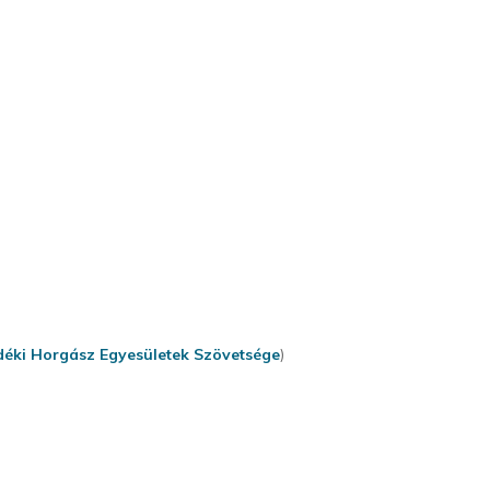
déki Horgász Egyesületek Szövetsége
)