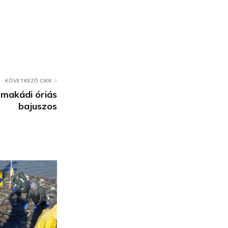
KÖVETKEZŐ CIKK
a makádi óriás
bajuszos