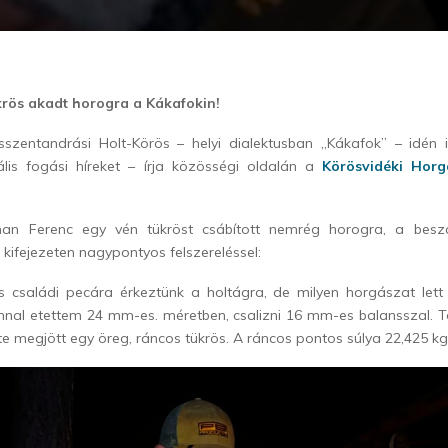
tükrös akadt horogra a Kákafokin!
szentandrási Holt-Körös – helyi dialektusban „Kákafok” – idén
tális fogási híreket – írja közösségi oldalán a
Körösvidéki Horg
rman Ferenc egy vén tükröst csábított nemrég horogra, a bes
 kifejezeten nagypontyos felszereléssel:
 családi pecára érkeztünk a holtágra, de milyen horgászat lett b
nnal etettem 24 mm-es. méretben, csalizni 16 mm-es balansszal. T
ste megjött egy öreg, ráncos tükrös. A ráncos pontos súlya 22,425 kg