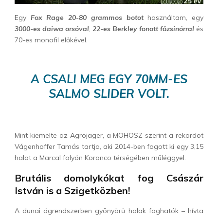
Egy
Fox Rage 20-80 grammos botot
használtam, egy
3000-es daiwa orsóval
,
22-es Berkley fonott főzsinórral
és
70-es monofil előkével.
A CSALI MEG EGY 70MM-ES
SALMO SLIDER VOLT.
Mint kiemelte az Agrojager, a MOHOSZ szerint a rekordot
Vágenhoffer Tamás tartja, aki 2014-ben fogott ki egy 3,15
halat a Marcal folyón Koronco térségében műléggyel.
Brutális domolykókat fog Császár
István is a Szigetközben!
A dunai ágrendszerben gyönyörű halak foghatók – hívta