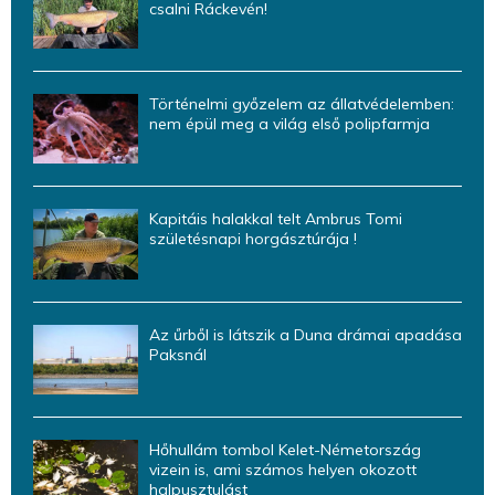
csalni Ráckevén!
Történelmi győzelem az állatvédelemben:
nem épül meg a világ első polipfarmja
Kapitáis halakkal telt Ambrus Tomi
születésnapi horgásztúrája !
Az űrből is látszik a Duna drámai apadása
Paksnál
Hőhullám tombol Kelet-Németország
vizein is, ami számos helyen okozott
halpusztulást