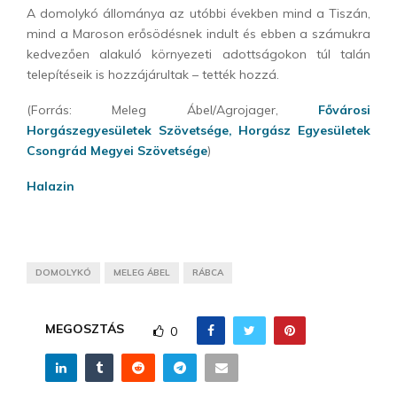
A domolykó állománya az utóbbi években mind a Tiszán,
mind a Maroson erősödésnek indult és ebben a számukra
kedvezően alakuló környezeti adottságokon túl talán
telepítéseik is hozzájárultak – tették hozzá.
(Forrás: Meleg Ábel/Agrojager,
Fővárosi
Horgászegyesületek Szövetsége,
Horgász Egyesületek
Csongrád Megyei Szövetsége
)
Halazin
DOMOLYKÓ
MELEG ÁBEL
RÁBCA
MEGOSZTÁS
0