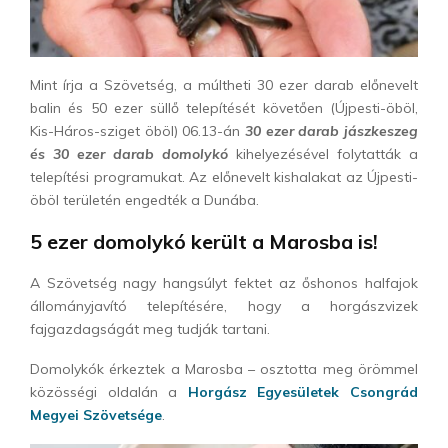
Mint írja a Szövetség, a múltheti 30 ezer darab előnevelt
balin és 50 ezer süllő telepítését követően (Újpesti-öböl,
Kis-Háros-sziget öböl) 06.13-án
30 ezer darab jászkeszeg
és 30 ezer darab domolykó
kihelyezésével folytatták a
telepítési programukat. Az előnevelt kishalakat az Újpesti-
öböl területén engedték a Dunába.
5 ezer domolykó került a Marosba is!
A Szövetség nagy hangsúlyt fektet az őshonos halfajok
állományjavító telepítésére, hogy a horgászvizek
fajgazdagságát meg tudják tartani.
Domolykók érkeztek a Marosba – osztotta meg örömmel
közösségi oldalán a
Horgász Egyesületek Csongrád
Megyei Szövetsége
.