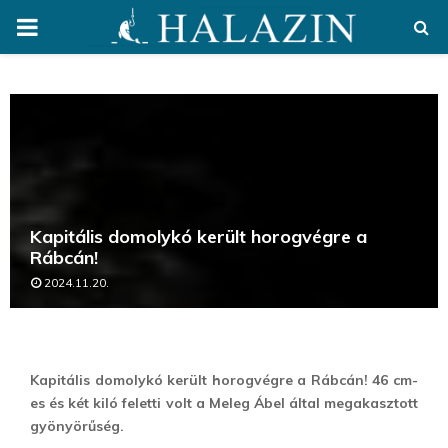
PRIMARY
MENU
Kapitális domolykó került horogvégre a
Rábcán!
2024.11.20.
Kapitális domolykó került horogvégre a Rábcán! 46 cm-
es és két kiló feletti volt a Meleg Ábel által megakasztott
gyönyörűség.