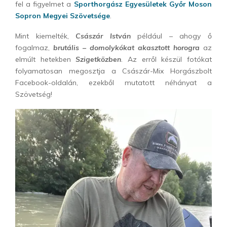
fel a figyelmet a
Sporthorgász Egyesületek Győr Moson
Sopron Megyei Szövetsége
.
Mint kiemelték,
Császár István
például – ahogy ő
fogalmaz,
brutális – domolykókat akasztott horogra
az
elmúlt hetekben
Szigetközben
. Az erről készül fotókat
folyamatosan megosztja a Császár-Mix Horgászbolt
Facebook-oldalán, ezekből mutatott néhányat a
Szövetség!