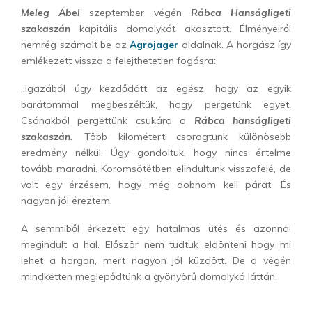
Meleg Ábel
szeptember végén
Rábca Hanságligeti
szakaszán
kapitális domolykót akasztott. Élményeiről
nemrég számolt be az
Agrojager
oldalnak. A horgász így
emlékezett vissza a felejthetetlen fogásra:
„Igazából úgy kezdődött az egész, hogy az egyik
barátommal megbeszéltük, hogy pergetünk egyet.
Csónakból pergettünk csukára a
Rábca hanságligeti
szakaszán.
Több kilométert csorogtunk különösebb
eredmény nélkül. Úgy gondoltuk, hogy nincs értelme
tovább maradni. Koromsötétben elindultunk visszafelé, de
volt egy érzésem, hogy még dobnom kell párat. És
nagyon jól éreztem.
A semmiből érkezett egy hatalmas ütés és azonnal
megindult a hal. Először nem tudtuk eldönteni hogy mi
lehet a horgon, mert nagyon jól küzdött. De a végén
mindketten meglepődtünk a gyönyörű domolykó láttán.