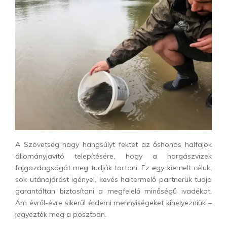
A Szövetség nagy hangsúlyt fektet az őshonos halfajok
állományjavító telepítésére, hogy a horgászvizek
fajgazdagságát meg tudják tartani. Ez egy kiemelt céluk,
sok utánajárást igényel, kevés haltermelő partnerük tudja
garantáltan biztosítani a megfelelő minőségű ivadékot.
Ám évről-évre sikerül érdemi mennyiségeket kihelyezniük –
jegyezték meg a posztban.