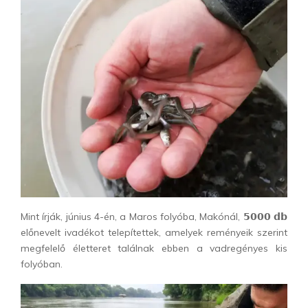
Mint írják, június 4-én, a Maros folyóba, Makónál, 𝟱𝟬𝟬𝟬 𝗱𝗯
előnevelt ivadékot telepítettek, amelyek reményeik szerint
megfelelő életteret találnak ebben a vadregényes kis
folyóban.