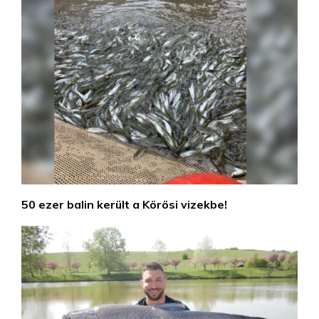
50 ezer balin került a Körösi vizekbe!