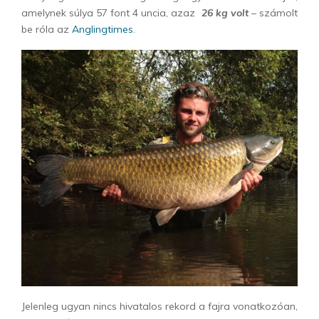
amelynek súlya 57 font 4 uncia, azaz
26 kg volt
– számolt
be róla az
Anglingtimes
.
Jelenleg ugyan nincs hivatalos rekord a fajra vonatkozóan,