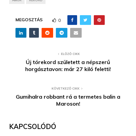
AMÚR
REKORD
MEGOSZTÁS
0
ELŐZŐ CIKK
Új tórekord született a népszerű
horgásztavon: már 27 kiló feletti!
KÖVETKEZŐ CIKK
Gumihalra robbant rá a termetes balin a
Maroson!
KAPCSOLÓDÓ