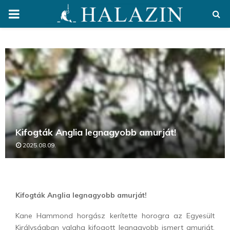
PRIMARY
MENU
Kifogták Anglia legnagyobb amurját!
2025.08.09.
Kifogták Anglia legnagyobb amurját!
Kane Hammond horgász kerítette horogra az Egyesült
Királyságban valaha kifogott legnagyobb ismert amurját,