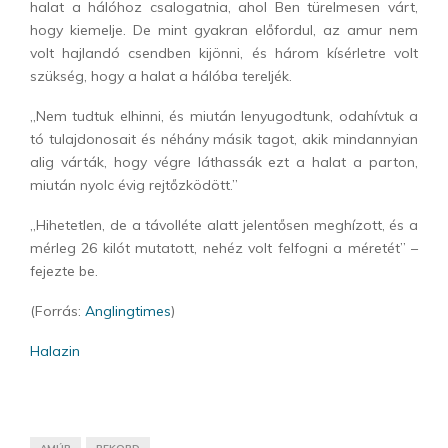
halat a hálóhoz csalogatnia, ahol Ben türelmesen várt,
hogy kiemelje. De mint gyakran előfordul, az amur nem
volt hajlandó csendben kijönni, és három kísérletre volt
szükség, hogy a halat a hálóba tereljék.
„Nem tudtuk elhinni, és miután lenyugodtunk, odahívtuk a
tó tulajdonosait és néhány másik tagot, akik mindannyian
alig várták, hogy végre láthassák ezt a halat a parton,
miután nyolc évig rejtőzködött.”
„Hihetetlen, de a távolléte alatt jelentősen meghízott, és a
mérleg 26 kilót mutatott, nehéz volt felfogni a méretét” –
fejezte be.
(Forrás:
Anglingtimes
)
Halazin