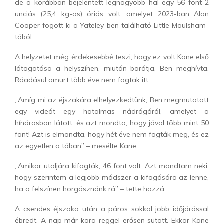
de a korábban bejelentett legnagyobb hal egy 56 font 2
unciás (25,4 kg-os) óriás volt, amelyet 2023-ban Alan
Cooper fogott ki a Yateley-ben található Little Moulsham-
tóból.
A helyzetet még érdekesebbé teszi, hogy ez volt Kane első
látogatása a helyszínen, miután barátja, Ben meghívta.
Ráadásul amurt több éve nem fogtak itt.
„Amíg mi az éjszakára elhelyezkedtünk, Ben megmutatott
egy videót egy hatalmas nádrágóról, amelyet a
hínárosban látott, és azt mondta, hogy jóval több mint 50
font! Azt is elmondta, hogy hét éve nem fogták meg, és ez
az egyetlen a tóban” – mesélte Kane.
„Amikor utoljára kifogták, 46 font volt. Azt mondtam neki,
hogy szerintem a legjobb módszer a kifogására az lenne,
ha a felszínen horgásznánk rá” – tette hozzá.
A csendes éjszaka után a páros sokkal jobb időjárással
ébredt. A nap már kora reggel erősen sütött. Ekkor Kane