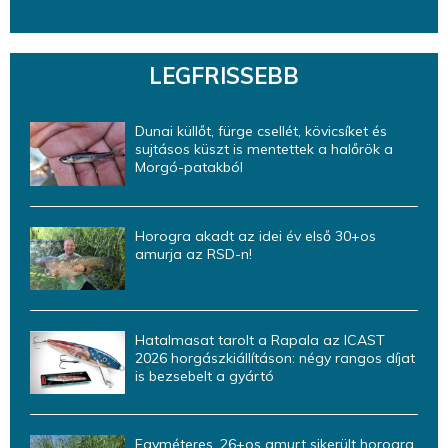
LEGFRISSEBB
Dunai küllőt, fürge csellét, kövicsíket és
sujtásos küszt is mentettek a halőrök a
Morgó-patakból
Horogra akadt az idei év első 30+os
amurja az RSD-n!
Hatalmasat tarolt a Rapala az ICAST
2026 horgászkiállításon: négy rangos díjat
is bezsebelt a gyártó
Egyméteres, 26+os amurt sikerült horogra