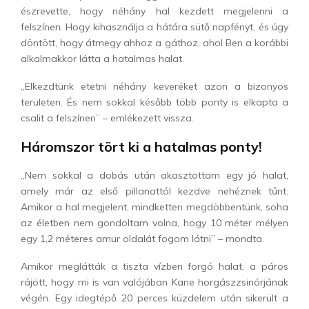
észrevette, hogy néhány hal kezdett megjelenni a
felszínen. Hogy kihasználja a hátára sütő napfényt, és úgy
döntött, hogy átmegy ahhoz a gáthoz, ahol Ben a korábbi
alkalmakkor látta a hatalmas halat.
„Elkezdtünk etetni néhány keveréket azon a bizonyos
területen. És nem sokkal később több ponty is elkapta a
csalit a felszínen” – emlékezett vissza.
Háromszor tört ki a hatalmas ponty!
„Nem sokkal a dobás után akasztottam egy jó halat,
amely már az első pillanattól kezdve nehéznek tűnt.
Amikor a hal megjelent, mindketten megdöbbentünk, soha
az életben nem gondoltam volna, hogy 10 méter mélyen
egy 1,2 méteres amur oldalát fogom látni” – mondta.
Amikor meglátták a tiszta vízben forgó halat, a páros
rájött, hogy mi is van valójában Kane horgászzsinórjának
végén. Egy idegtépő 20 perces küzdelem után sikerült a