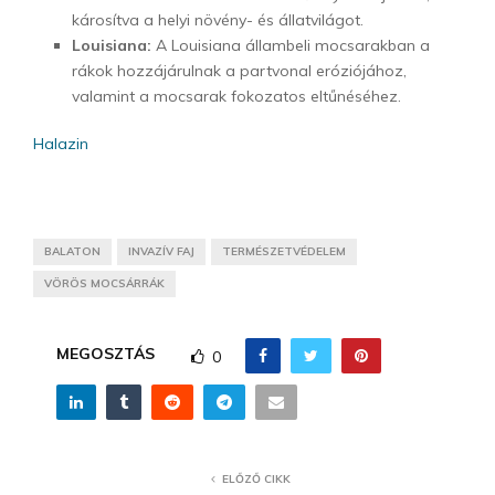
károsítva a helyi növény- és állatvilágot.
Louisiana:
A Louisiana állambeli mocsarakban a
rákok hozzájárulnak a partvonal eróziójához,
valamint a mocsarak fokozatos eltűnéséhez.
Halazin
BALATON
INVAZÍV FAJ
TERMÉSZETVÉDELEM
VÖRÖS MOCSÁRRÁK
MEGOSZTÁS
0
ELŐZŐ CIKK