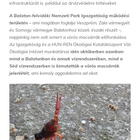
infrastruktúrát is, például az árvízvédelmi töltéseket.
A Balaton-felvidéki Nemzeti Park Igazgatóság működési
területén
– ami magában foglalja Veszprém, Zala vármegyét
és Somogy vármegye Balatonhoz közeli, északi részét –,
napjainkig nem volt ismert a vörös mocsárrák előfordulása.
Az Igazgatóság és a HUN-REN Ökológiai Kutatóközpont Vízi
Ökológiai Intézet munkatársai i
dén októberben azonban
mind a Balatonban és annak vízrendszerében, mind a
Séd vízrendszerben is kimutatták a vörös mocsárrák
jelenlétét,
ami komoly aggodalomra ad okot.