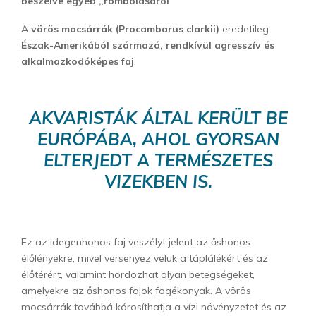
beszélve egyéb „rombolásáról”
A
vörös mocsárrák (Procambarus clarkii)
eredetileg
Észak-Amerikából származó, rendkívül agresszív és
alkalmazkodóképes faj
.
AKVARISTÁK ÁLTAL KERÜLT BE
EURÓPÁBA, AHOL GYORSAN
ELTERJEDT A TERMÉSZETES
VIZEKBEN IS.
Ez az idegenhonos faj veszélyt jelent az őshonos
élőlényekre, mivel versenyez velük a táplálékért és az
élőtérért, valamint hordozhat olyan betegségeket,
amelyekre az őshonos fajok fogékonyak. A vörös
mocsárrák továbbá károsíthatja a vízi növényzetet és az