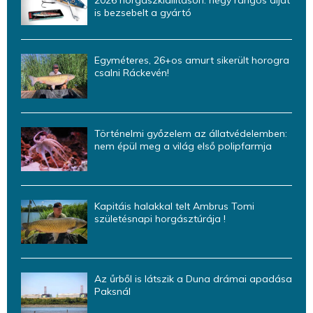
2026 horgászkiállításon: négy rangos díjat
is bezsebelt a gyártó
Egyméteres, 26+os amurt sikerült horogra
csalni Ráckevén!
Történelmi győzelem az állatvédelemben:
nem épül meg a világ első polipfarmja
Kapitáis halakkal telt Ambrus Tomi
születésnapi horgásztúrája !
Az űrből is látszik a Duna drámai apadása
Paksnál