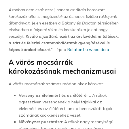
Azonban nem csak ezzel, hanem az általa hordozott
kórokozók által is megtizedeli az őshonos tízlábú rákfajaink
állományait. Jelen esetben a Bakony és Balaton térségében
elsősorban a folyami rákra és kecskerákra jelent nagy
veszélyt.
Kiváló aljzatfúró, ezért az árvízvédelmi töltések,
a zárt és felszíni csatornahálózatok gyengítésével is
képes károkat okozni.”
– írja a
Balaton.hu weboldala
A vörös mocsárrák
károkozásának mechanizmusai
A vörös mocsárrák számos módon okoz károkat:
Verseny az élelemért és az élőtérért:
A rákok
agresszíven versengenek a helyi fajokkal az
élelemért és az élőtérért, ami a bennszülött fajok
számának csökkenéséhez vezet.
Növényzet pusztítása:
A rákok nagy mennyiségű
vízinövényt fogyasztanak, ami a vízminőség