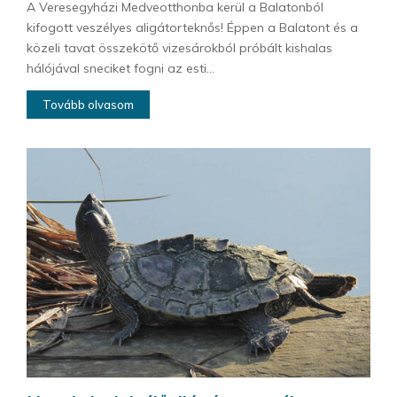
A Veresegyházi Medveotthonba kerül a Balatonból
kifogott veszélyes aligátorteknős! Éppen a Balatont és a
közeli tavat összekötő vizesárokból próbált kishalas
hálójával sneciket fogni az esti...
Tovább olvasom