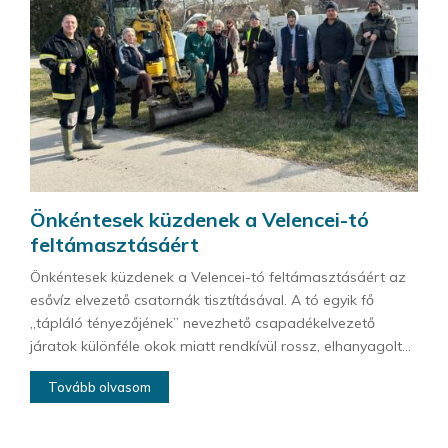
Önkéntesek küzdenek a Velencei-tó
feltámasztásáért
Önkéntesek küzdenek a Velencei-tó feltámasztásáért az
esővíz elvezető csatornák tisztításával. A tó egyik fő
„tápláló tényezőjének” nevezhető csapadékelvezető
járatok különféle okok miatt rendkívül rossz, elhanyagolt...
Tovább olvasom