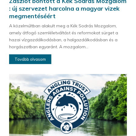
Zászlót bontott a Kék Sodrás Mozgalom
: új szervezet harcolna a magyar vizek
megmentéséért
A közelmúltban alakult meg a Kék Sodrás Mozgalom,
amely átfogó szemléletváltást és reformokat sürget a
hazai vízgazdálkodásban, a halgazdálkodásban és a
horgászatban egyaránt. A mozgalom...
Tovább olvasom