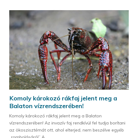
Komoly károkozó rákfaj jelent meg a
Balaton vízrendszerében!
Komoly károkozó rákfaj jelent meg a Balaton
vízrendszerében! Az invazív faj rendkívül fel tudja borítani
az ökoszisztémát ott, ahol elterjed, nem beszélve egyéb
„rombolásáról” A...