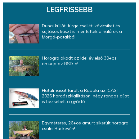
LEGFRISSEBB
Dunai küllőt, fürge csellét, kövicsíket és
sujtásos küszt is mentettek a halőrök a
Morgó-patakból
Horogra akadt az idei év első 30+os
amurja az RSD-n!
Hatalmasat tarolt a Rapala az ICAST
2026 horgászkiállításon: négy rangos díjat
is bezsebelt a gyártó
Egyméteres, 26+os amurt sikerült horogra
csalni Ráckevén!