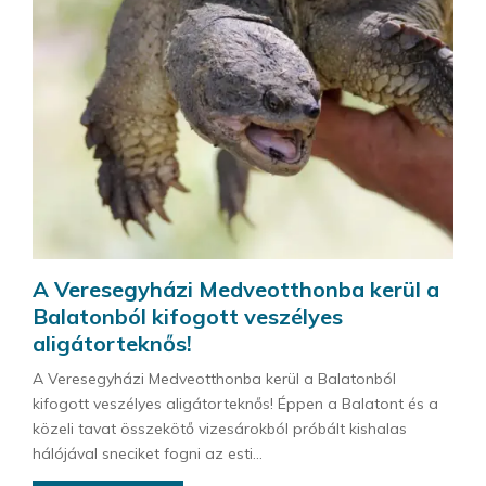
A Veresegyházi Medveotthonba kerül a
Balatonból kifogott veszélyes
aligátorteknős!
A Veresegyházi Medveotthonba kerül a Balatonból
kifogott veszélyes aligátorteknős! Éppen a Balatont és a
közeli tavat összekötő vizesárokból próbált kishalas
hálójával sneciket fogni az esti...