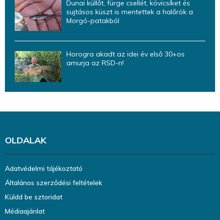
Dunai küllőt, fürge csellét, kövicsíket és
sujtásos küszt is mentettek a halőrök a
Morgó-patakból
Horogra akadt az idei év első 30+os
amurja az RSD-n!
OLDALAK
Adatvédelmi tájékoztató
Általános szerződési feltételek
Küldd be sztoridat
Médiaajánlat