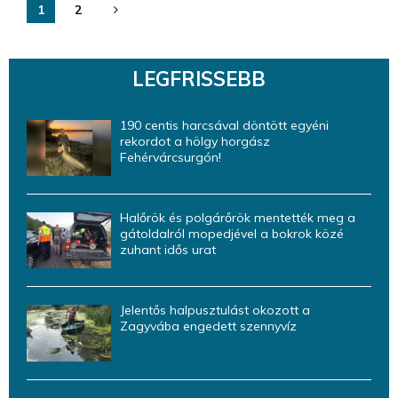
Bejegyzések
1
2
lapozása
LEGFRISSEBB
190 centis harcsával döntött egyéni
rekordot a hölgy horgász
Fehérvárcsurgón!
Halőrök és polgárőrök mentették meg a
gátoldalról mopedjével a bokrok közé
zuhant idős urat
Jelentős halpusztulást okozott a
Zagyvába engedett szennyvíz