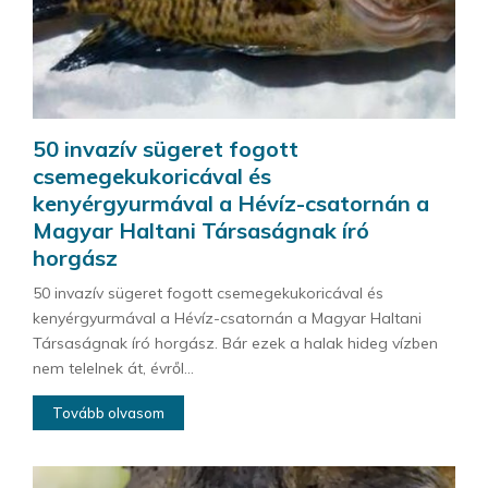
50 invazív sügeret fogott
csemegekukoricával és
kenyérgyurmával a Hévíz-csatornán a
Magyar Haltani Társaságnak író
horgász
50 invazív sügeret fogott csemegekukoricával és
kenyérgyurmával a Hévíz-csatornán a Magyar Haltani
Társaságnak író horgász. Bár ezek a halak hideg vízben
nem telelnek át, évről...
Tovább olvasom