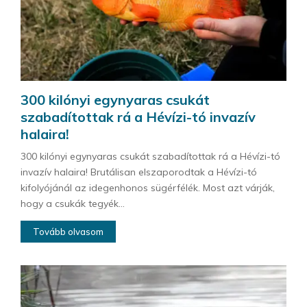
300 kilónyi egynyaras csukát
szabadítottak rá a Hévízi-tó invazív
halaira!
300 kilónyi egynyaras csukát szabadítottak rá a Hévízi-tó
invazív halaira! Brutálisan elszaporodtak a Hévízi-tó
kifolyójánál az idegenhonos sügérfélék. Most azt várják,
hogy a csukák tegyék...
Tovább olvasom