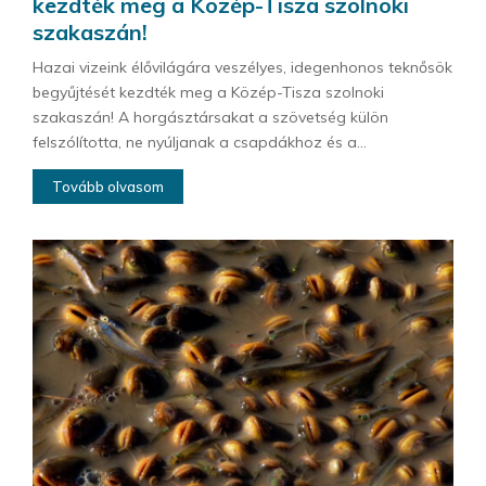
kezdték meg a Közép-Tisza szolnoki
szakaszán!
Hazai vizeink élővilágára veszélyes, idegenhonos teknősök
begyűjtését kezdték meg a Közép-Tisza szolnoki
szakaszán! A horgásztársakat a szövetség külön
felszólította, ne nyúljanak a csapdákhoz és a...
Tovább olvasom