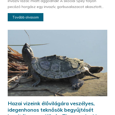
invazív lazac miatt aggódnak! A skóciai Spey folyón
pecázó horgász egy invazív, gorbusalazacot akasztott...
Tovább olvasom
Hazai vizeink élővilágára veszélyes,
idegenhonos teknősök begyűjtését