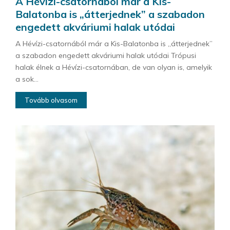
A Hévízi-csatornából már a Kis-
Balatonba is „átterjednek” a szabadon
engedett akváriumi halak utódai
A Hévízi-csatornából már a Kis-Balatonba is „átterjednek”
a szabadon engedett akváriumi halak utódai Trópusi
halak élnek a Hévízi-csatornában, de van olyan is, amelyik
a sok...
Tovább olvasom