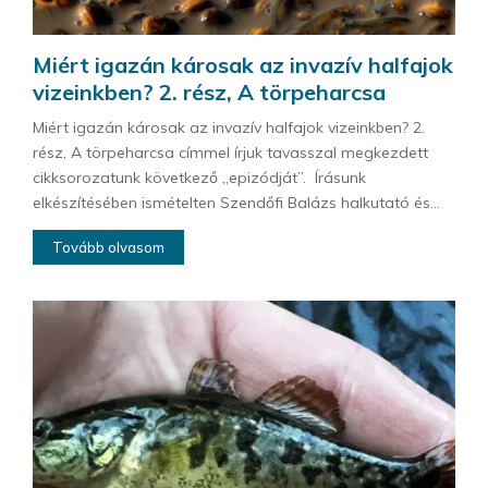
Miért igazán károsak az invazív halfajok
vizeinkben? 2. rész, A törpeharcsa
Miért igazán károsak az invazív halfajok vizeinkben? 2.
rész, A törpeharcsa címmel írjuk tavasszal megkezdett
cikksorozatunk következő „epizódját”. Írásunk
elkészítésében ismételten Szendőfi Balázs halkutató és...
Tovább olvasom