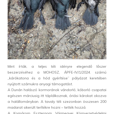
Mint írták, a teljes téli idényre elegendő lőszer
beszerzéséhez a MOHOSZ, ÁPFE-IV/1/2024. számú
„kárókatona és a hód gyérítése” pályázat keretében
nyújtott számukra anyagi támogatást.
A Dunán halászó kormoránok vándorló, kóborló csapatai
egészen márciusig itt táplálkoznak, óriási károkat okozva
a halállományban. A tavaly téli szezonban összesen 200
madarat sikerült terítékre hozni – tették hozzá.
A Komárom Esztergom Vármegyei Környezetvédelmi