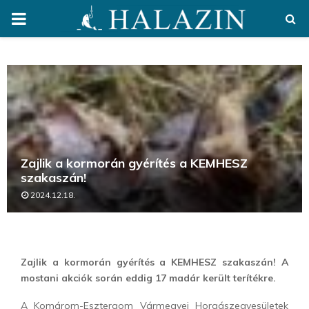
PRIMARY
MENU
Zajlik a kormorán gyérítés a KEMHESZ
szakaszán!
2024.12.18.
Zajlik a kormorán gyérítés a KEMHESZ szakaszán! A
mostani akciók során eddig 17 madár került terítékre.
A Komárom-Esztergom Vármegyei Horgászegyesületek