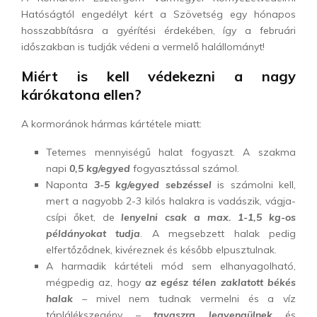
Hatóságtól engedélyt kért a Szövetség egy hónapos
hosszabbításra a gyérítési érdekében, így a februári
időszakban is tudják védeni a vermelő halállományt!
Miért is kell védekezni a nagy
kárókatona ellen?
A kormoránok hármas kártétele miatt:
Tetemes mennyiségű halat fogyaszt. A szakma
napi
0,5 kg/egyed
fogyasztással számol.
Naponta
3-5 kg/egyed sebzéssel
is számolni kell,
mert a nagyobb 2-3 kilós halakra is vadászik, vágja-
csípi őket, de
lenyelni csak a max. 1-1,5 kg-os
példányokat tudja
. A megsebzett halak pedig
elfertőződnek, kivéreznek és később elpusztulnak.
A harmadik kártételi mód sem elhanyagolható,
mégpedig az, hogy
az egész télen zaklatott békés
halak
– mivel nem tudnak vermelni és a víz
táplálékszegény –
tavaszra legyengülnek
és