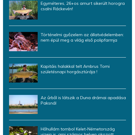
Egyméteres, 26+os amurt sikerült horogra
csalni Ráckevén!
Történelmi győzelem az állatvédelemben:
nem épül meg a világ első polipfarmja
Kapitáis halakkal telt Ambrus Tomi
születésnapi horgásztúrája !
Az űrből is látszik a Duna drámai apadása
Paksnál
Hőhullám tombol Kelet-Németország
vizein is, ami számos helyen okozott