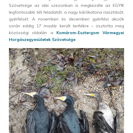
Szövetsége az idei szezonban is megkezdte az EGYIK
legfontosabb téli feladatát, a nagy kárókatona riasztását,
gyérítését. A novemberi és decemberi gyérítési akciók
során eddig 17 madár került terítékre – osztotta meg
közösségi oldalán a
Komárom-Esztergom Vármegyei
Horgászegyesületek Szövetsége
.