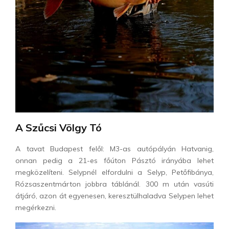
A Szűcsi Völgy Tó
A tavat Budapest felől: M3-as autópályán Hatvanig,
onnan pedig a 21-es főúton Pásztó irányába lehet
megközelíteni. Selypnél elfordulni a Selyp, Petőfibánya,
Rózsaszentmárton jobbra táblánál. 300 m után vasúti
átjáró, azon át egyenesen, keresztülhaladva Selypen lehet
megérkezni.