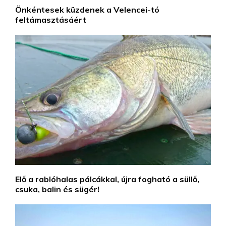
Önkéntesek küzdenek a Velencei-tó
feltámasztásáért
Elő a rablóhalas pálcákkal, újra fogható a süllő,
csuka, balin és sügér!