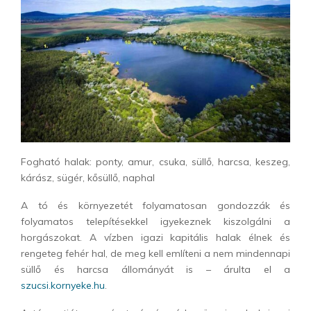
Fogható halak: ponty, amur, csuka, süllő, harcsa, keszeg,
kárász, sügér, kősüllő, naphal
A tó és környezetét folyamatosan gondozzák és
folyamatos telepítésekkel igyekeznek kiszolgálni a
horgászokat. A vízben igazi kapitális halak élnek és
rengeteg fehér hal, de meg kell említeni a nem mindennapi
süllő és harcsa állományát is – árulta el a
szucsi.kornyeke.hu
.