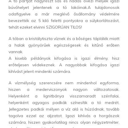
A tó partját nagyrészt sás és nádas övezi melyek igazi
búvóhelyet jelentenek a tó lakóinak.A tulajdonosok
odafigyelve a már meglévő ősállomány védelmére
bevezették az 5 kiló feletti pontyokra a súlykorlátozást,
tehát ezeket elvinni SZIGORÚAN TILOS!
A tóban a kristálytiszta víznek és a bőséges táplálék miatt
a halak gyönyörűek egészségesek és kitűnő erőben
vannak.
A kisebb példányok kifogása is igazi élmény, hisz
erőteljesen védekeznek. A nagyobbak kifogása igazi
kihívást jelent mindenki számára.
A vízmélység szerencsére nem mindenhol egyforma,
hiszen a mederviszonyok nagyon változatosak.
Helyenként a lignitbánya visszamaradt szénfalai,
helyenként agyagos padkák színesítik a tó medrét.
Jellegzetes padkái mélyen a víz alá is húzódnak, tovább
tagolva ezzel az aljzatot. Igazi kihívás a horgászok
számára, hiszen gyakorlatilag nincs olyan négyzetméter,