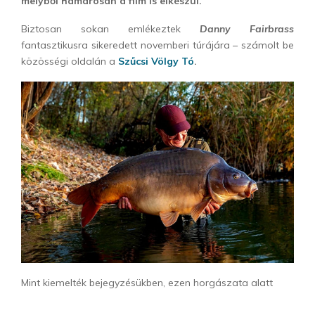
melyből hamarosan a film is elkészül.
Biztosan sokan emlékeztek
Danny Fairbrass
fantasztikusra sikeredett novemberi túrájára – számolt be
közösségi oldalán a
Szűcsi Völgy Tó
.
Mint kiemelték bejegyzésükben, ezen horgászata alatt