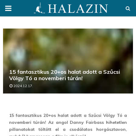
PRIMARY
MENU
15 fantasztikus 20+os halat adott a Szűcsi
Völgy Tó a novemberi túrán!
2024.12.17.
15 fantasztikus 20+os halat adott a Szűcsi Völgy Tó a
novemberi túrán! Az angol Danny Fairbass hihetetlen
pillanatokat töltött el a csodálatos horgásztavon,