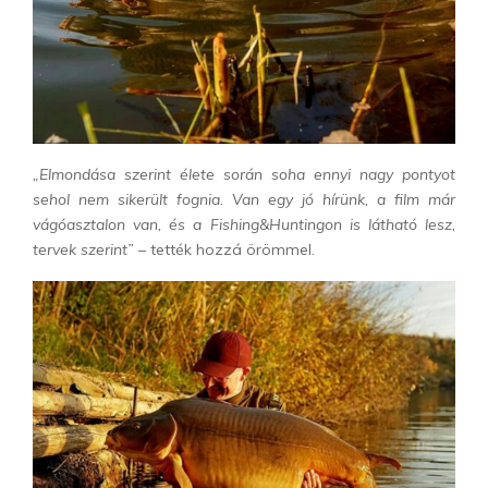
„Elmondása szerint élete során soha ennyi nagy pontyot
sehol nem sikerült fognia. Van egy jó hírünk, a film már
vágóasztalon van, és a Fishing&Huntingon is látható lesz,
tervek szerint” –
tették hozzá örömmel.