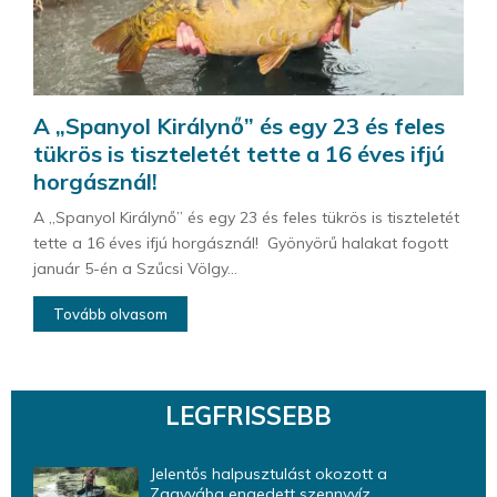
A „Spanyol Királynő” és egy 23 és feles
tükrös is tiszteletét tette a 16 éves ifjú
horgásznál!
A „Spanyol Királynő” és egy 23 és feles tükrös is tiszteletét
tette a 16 éves ifjú horgásznál! Gyönyörű halakat fogott
január 5-én a Szűcsi Völgy...
Tovább olvasom
LEGFRISSEBB
Jelentős halpusztulást okozott a
Zagyvába engedett szennyvíz