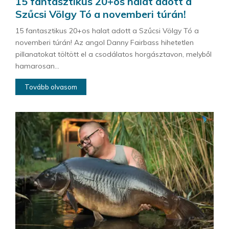
15 fantasztikus 20+os halat adott a
Szűcsi Völgy Tó a novemberi túrán!
15 fantasztikus 20+os halat adott a Szűcsi Völgy Tó a
novemberi túrán! Az angol Danny Fairbass hihetetlen
pillanatokat töltött el a csodálatos horgásztavon, melyből
hamarosan...
Tovább olvasom