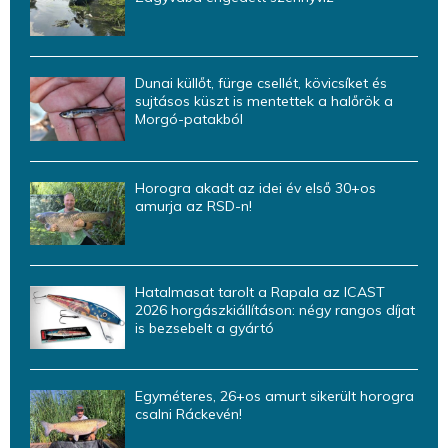
Dunai küllőt, fürge csellét, kövicsíket és
sujtásos küszt is mentettek a halőrök a
Morgó-patakból
Horogra akadt az idei év első 30+os
amurja az RSD-n!
Hatalmasat tarolt a Rapala az ICAST
2026 horgászkiállításon: négy rangos díjat
is bezsebelt a gyártó
Egyméteres, 26+os amurt sikerült horogra
csalni Ráckevén!