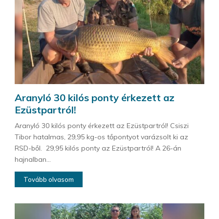
Aranyló 30 kilós ponty érkezett az
Ezüstpartról!
Aranyló 30 kilós ponty érkezett az Ezüstpartról! Csiszi
Tibor hatalmas, 29,95 kg-os tőpontyot varázsolt ki az
RSD-ből. 29,95 kilós ponty az Ezüstpartról! A 26-án
hajnalban...
Tovább olvasom