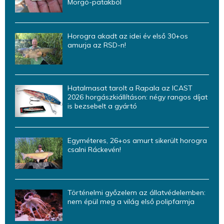
Morgó-patakból
Horogra akadt az idei év első 30+os
amurja az RSD-n!
Hatalmasat tarolt a Rapala az ICAST
2026 horgászkiállításon: négy rangos díjat
is bezsebelt a gyártó
Egyméteres, 26+os amurt sikerült horogra
csalni Ráckevén!
Történelmi győzelem az állatvédelemben:
nem épül meg a világ első polipfarmja