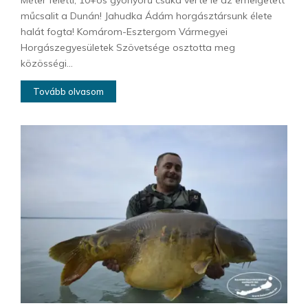
Méter feletti, 10+os gyönyörű csuka verte le az emelgetett
műcsalit a Dunán! Jahudka Ádám horgásztársunk élete
halát fogta! Komárom-Esztergom Vármegyei
Horgászegyesületek Szövetsége osztotta meg
közösségi...
Tovább olvasom