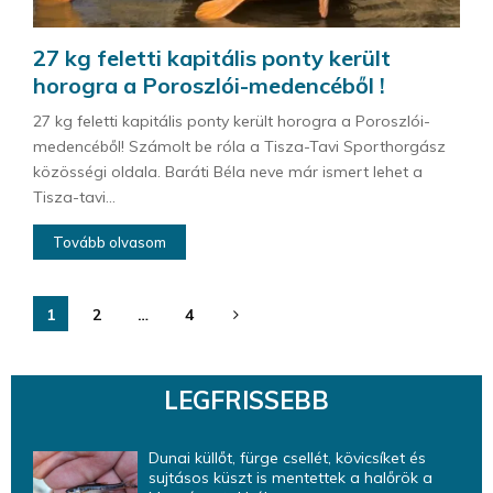
27 kg feletti kapitális ponty került
horogra a Poroszlói-medencéből !
27 kg feletti kapitális ponty került horogra a Poroszlói-
medencéből! Számolt be róla a Tisza-Tavi Sporthorgász
közösségi oldala. Baráti Béla neve már ismert lehet a
Tisza-tavi...
Tovább olvasom
Bejegyzések
1
2
…
4
lapozása
LEGFRISSEBB
Dunai küllőt, fürge csellét, kövicsíket és
sujtásos küszt is mentettek a halőrök a