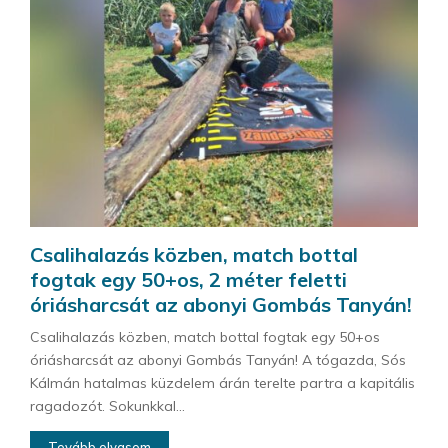
Csalihalazás közben, match bottal
fogtak egy 50+os, 2 méter feletti
óriásharcsát az abonyi Gombás Tanyán!
Csalihalazás közben, match bottal fogtak egy 50+os
óriásharcsát az abonyi Gombás Tanyán! A tógazda, Sós
Kálmán hatalmas küzdelem árán terelte partra a kapitális
ragadozót. Sokunkkal...
Tovább olvasom