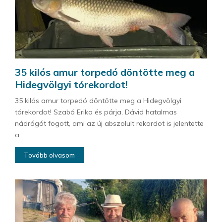
35 kilós amur torpedó döntötte meg a
Hidegvölgyi tórekordot!
35 kilós amur torpedó döntötte meg a Hidegvölgyi
tórekordot! Szabó Erika és párja, Dávid hatalmas
nádrágót fogott, ami az új abszolult rekordot is jelentette
a...
Tovább olvasom