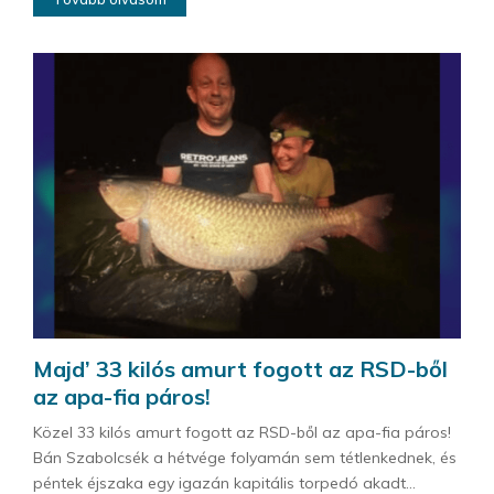
Majd’ 33 kilós amurt fogott az RSD-ből
az apa-fia páros!
Közel 33 kilós amurt fogott az RSD-ből az apa-fia páros!
Bán Szabolcsék a hétvége folyamán sem tétlenkednek, és
péntek éjszaka egy igazán kapitális torpedó akadt...