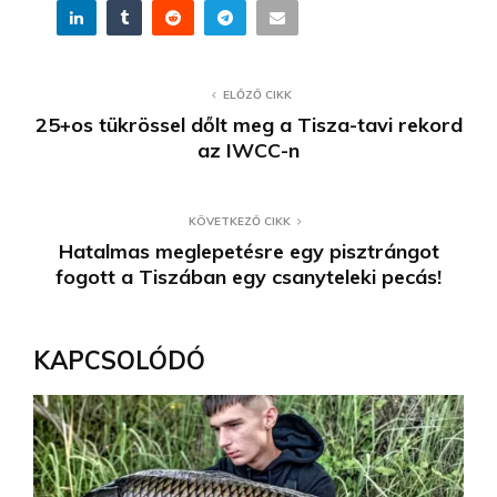
ELŐZŐ CIKK
25+os tükrössel dőlt meg a Tisza-tavi rekord
az IWCC-n
KÖVETKEZŐ CIKK
Hatalmas meglepetésre egy pisztrángot
fogott a Tiszában egy csanyteleki pecás!
KAPCSOLÓDÓ