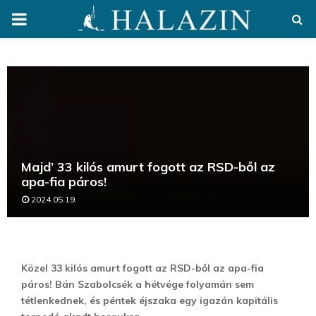
PRIMARY
MENU
Majd’ 33 kilós amurt fogott az RSD-ből az
apa-fia páros!
2024.05.19.
Közel 33 kilós amurt fogott az RSD-ből az apa-fia
páros! Bán Szabolcsék a hétvége folyamán sem
tétlenkednek, és péntek éjszaka egy igazán kapitális