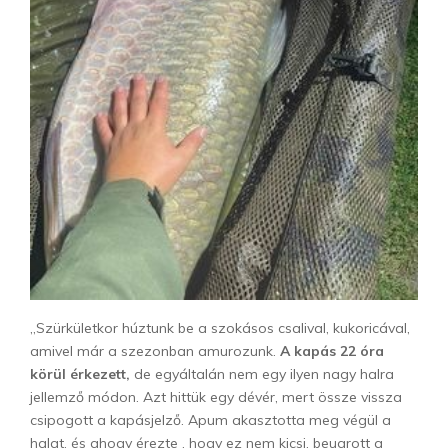
„Szürkületkor húztunk be a szokásos csalival, kukoricával,
amivel már a szezonban amurozunk.
A kapás 22 óra
körül érkezett,
de egyáltalán nem egy ilyen nagy halra
jellemző módon. Azt hittük egy dévér, mert össze vissza
csipogott a kapásjelző. Apum akasztotta meg végül a
halat, és ahogy érezte , hogy ez nem kicsi, beugrott a