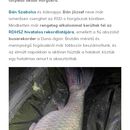
torpedó akadt horgukra.
Bán Szabolcs
és édesapja,
Bán József
neve már
ismerősen csenghet az RSD-s horgászok körében.
Mindketten már
rengeteg alkalommal kerültek fel az
RDHSZ hivatalos rekordlistájára,
emellett a fiú abszolút
busarekorder
a Duna-ágon. Brutális méretű és
mennyiségű fogásaikról már többször beszámoltunk, és
az elmúlt napokban is aktívan húzták a halakat, köztük
egy hatalmas amurt is akasztottak.