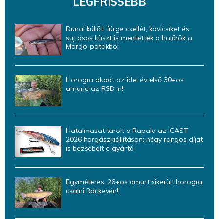
LEGFRISSEBB
Dunai küllőt, fürge csellét, kövicsíket és
sujtásos küszt is mentettek a halőrök a
Morgó-patakból
Horogra akadt az idei év első 30+os
amurja az RSD-n!
Hatalmasat tarolt a Rapala az ICAST
2026 horgászkiállításon: négy rangos díjat
is bezsebelt a gyártó
Egyméteres, 26+os amurt sikerült horogra
csalni Ráckevén!