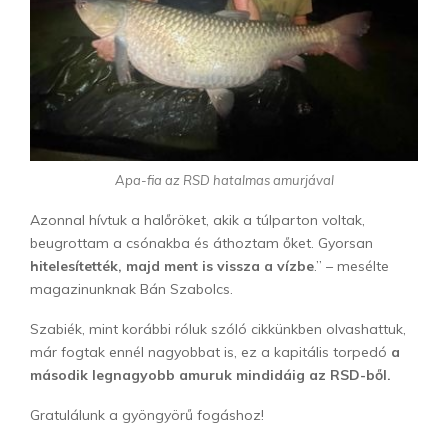
Apa-fia az RSD hatalmas amurjával
Azonnal hívtuk a halőröket, akik a túlparton voltak,
beugrottam a csónakba és áthoztam őket. Gyorsan
hitelesítették, majd ment is vissza a vízbe
.” – mesélte
magazinunknak Bán Szabolcs.
Szabiék, mint korábbi róluk szóló cikkünkben olvashattuk,
már fogtak ennél nagyobbat is, ez a kapitális torpedó
a
második legnagyobb amuruk mindidáig az RSD-ből.
Gratulálunk a gyöngyörű fogáshoz!