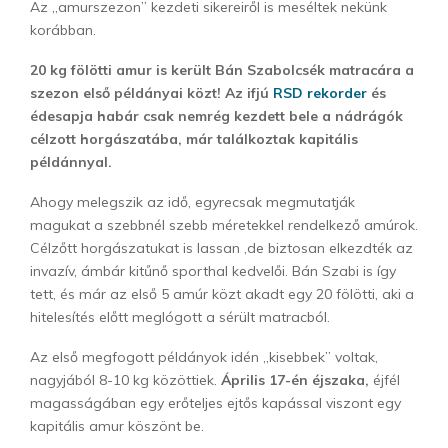
Az „amurszezon” kezdeti sikereiről is meséltek nekünk
korábban.
20 kg fölötti amur is került Bán Szabolcsék matracára a
szezon első példányai közt! Az ifjú
RSD rekorder
és
édesapja habár csak nemrég kezdett bele a nádrágók
célzott horgászatába, már találkoztak kapitális
példánnyal.
Ahogy melegszik az idő, egyrecsak megmutatják
magukat a szebbnél szebb méretekkel rendelkező amúrok.
Célzőtt horgászatukat is lassan ,de biztosan elkezdték az
invazív, ámbár kitűnő sporthal kedvelői. Bán Szabi is így
tett, és már az első 5 amúr közt akadt egy 20 fölötti, aki a
hitelesítés előtt meglógott a sérült matracból.
Az első megfogott példányok idén „kisebbek” voltak,
nagyjából 8-10 kg közöttiek.
Április 17-én éjszaka,
éjfél
magasságában egy erőteljes ejtős kapással viszont egy
kapitális amur köszönt be.