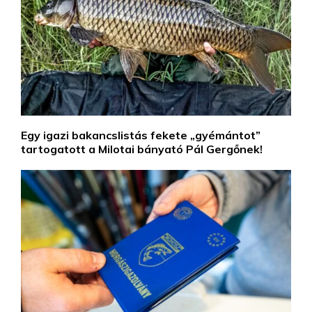
Egy igazi bakancslistás fekete „gyémántot”
tartogatott a Milotai bányató Pál Gergőnek!