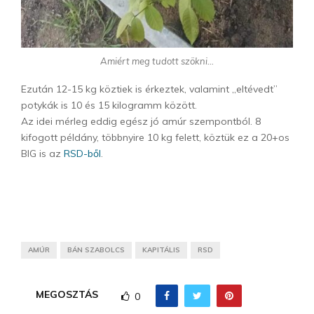
Amiért meg tudott szökni…
Ezután 12-15 kg köztiek is érkeztek, valamint „eltévedt”
potykák is 10 és 15 kilogramm között.
Az idei mérleg eddig egész jó amúr szempontból. 8
kifogott példány, többnyire 10 kg felett, köztük ez a 20+os
BIG is az
RSD-ből
.
AMÚR
BÁN SZABOLCS
KAPITÁLIS
RSD
MEGOSZTÁS
0