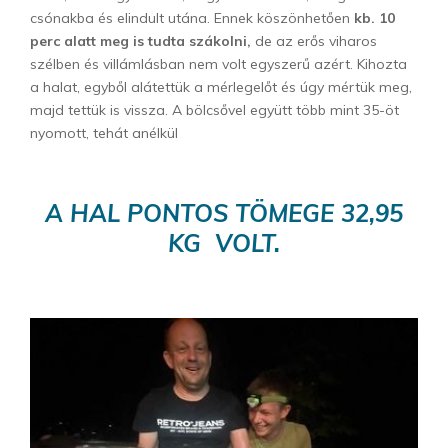
csónakba és elindult utána. Ennek köszönhetően
kb. 10
perc alatt meg is tudta szákolni,
de az erős viharos
szélben és villámlásban nem volt egyszerű azért. Kihozta
a halat, egyből alátettük a mérlegelőt és úgy mértük meg,
majd tettük is vissza. A bölcsővel együtt több mint 35-öt
nyomott, tehát anélkül
A HAL PONTOS TÖMEGE 32,95
KG VOLT.