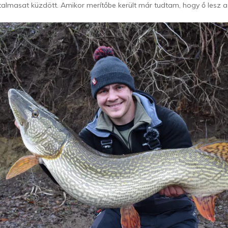
atalmasat küzdött. Amikor merítőbe került már tudtam, hogy ő lesz a