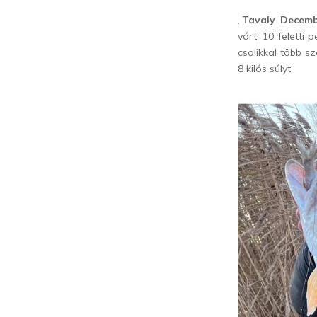
„
Tavaly Decemb
várt, 10 feletti
csalikkal több s
8 kilós súlyt.