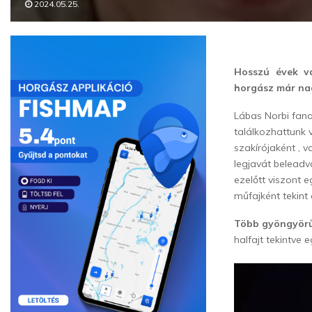
2024.05.25.
Hosszú évek v
horgász már nag
Lábas Norbi fan
találkozhattunk 
szakírójaként , 
legjavát beleadv
ezelőtt viszont e
műfajként tekint
Több gyöngyörű
halfajt tekintve