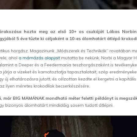
árakozása hozta meg az első 10+ os csukáját Lábas Norbina
yjából 5 éve tűzte ki céljaként a 10-es álomhatárt átlépő krokod
atikus horgász. Magazinunk „Módszerek és Technikák” rovatában m
vele, ahol
a márnázás alapjait
mutatta be nekünk. Norbi a Magyar 
valamint a Deeper és a Feedermania teszhorgászaként is tevékenyk
a járja a vizeket és kamatoztatja tapasztalatait, szép eredményeket
gy új elhatározásra jutott, és célzottan kezdte el kergetni a kapitáli
 az ilyen méretes krokodilok becserkészésére.
, már BIG MAMÁNAK mondható méter feletti példányt is megszák
 egy bizonyos álomhatárt mindidáig sosem tudott átlépni.