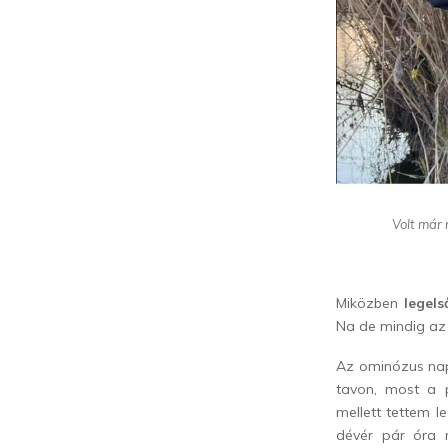
Volt már 
Miközben
legels
Na de mindig az
Az ominózus napr
tavon, most a 
mellett tettem l
dévér pár óra 