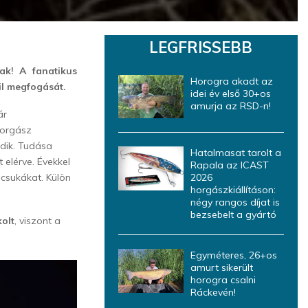
LEGFRISSEBB
k! A fanatikus
Horogra akadt az
il megfogását.
idei év első 30+os
amurja az RSD-n!
ár
Horgász
edik. Tudása
Hatalmasat tarolt a
 elérve. Évekkel
Rapala az ICAST
s csukákat. Külön
2026
horgászkiállításon:
négy rangos díjat is
bezsebelt a gyártó
olt
, viszont a
Egyméteres, 26+os
amurt sikerült
horogra csalni
Ráckevén!