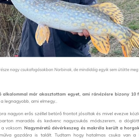
része nagy csukafogásokban Norbinak, de mindidáig egyik sem ütötte meg a
ő alkalommal már akasztottam egyet, ami ránézésre bizony 10 fel
 a legnagyobb, ami elmegy…
a nagyon erős széllel betörő frontot jósoltak és mivel evezve kö
parton maradás és kedvenc nagycsukás módszerem, a döglöttc
e a voksom.
Nagyméretű dévérkeszeg és makréla került a horgo
múlva gazdára is talált. Tudtam hogy hatalmas csuka van a 