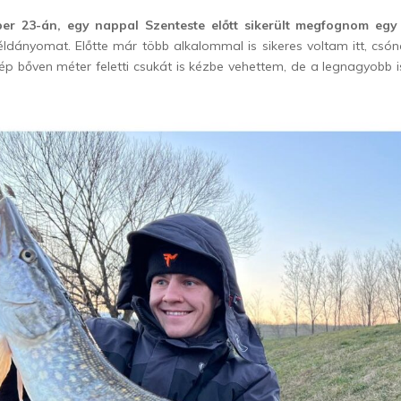
er 23-án, egy nappal Szenteste előtt sikerült megfognom egy
 példányomat. Előtte már több alkalommal is sikeres voltam itt, csó
zép bőven méter feletti csukát is kézbe vehettem, de a legnagyobb i