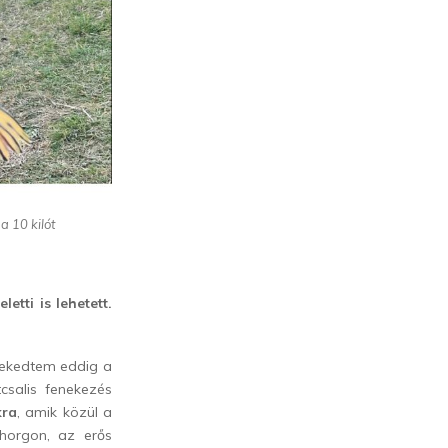
 10 kilót
etti is lehete
tt.
zlekedtem eddig a
salis fenekezés
kra
, amik közül a
horgon, az erős