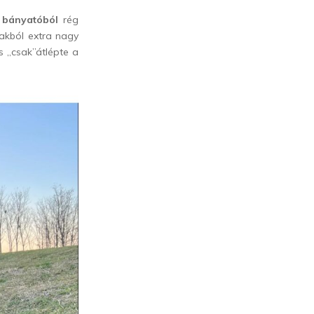
 bányatóból
rég
nakból extra nagy
s „csak”átlépte a