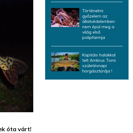
Történelmi
győzelem az
állatvédelemben:
nem épül meg a
világ első
polipfarmja
Kapitáis halakkal
telt Ambrus Tomi
születésnapi
horgásztúrája !
ek óta várt!