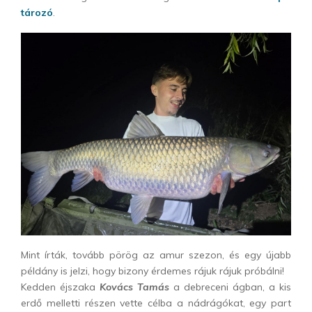
tározó
.
Mint írták, tovább pörög az amur szezon, és egy újabb
példány is jelzi, hogy bizony érdemes rájuk rájuk próbálni!
Kedden éjszaka
Kovács Tamás
a debreceni ágban, a kis
erdő melletti részen vette célba a nádrágókat, egy part