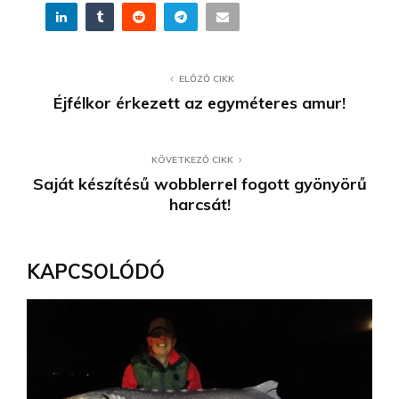
ELŐZŐ CIKK
Éjfélkor érkezett az egyméteres amur!
KÖVETKEZŐ CIKK
Saját készítésű wobblerrel fogott gyönyörű
harcsát!
KAPCSOLÓDÓ