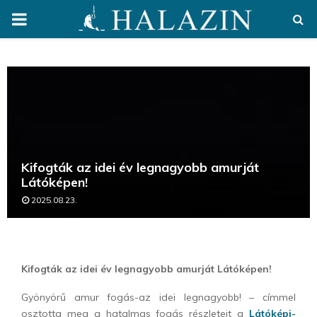
PRIMARY
MENU
Kifogták az idei év legnagyobb amurját
Látóképen!
2025.08.23.
Kifogták az idei év legnagyobb amurját Látóképen!
Gyönyörű amur fogás-az idei legnagyobb! – címmel
osztotta meg a hatalmas fogás részleteit a
Látóképi-