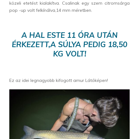
közeli etetést kialakítva. Csalinak egy szem citromsárga
pop -up volt felkínálva,14 mm méretben.
A HAL ESTE 11 ÓRA UTÁN
ÉRKEZETT,A SÚLYA PEDIG 18,50
KG VOLT!
Ez az idei legnagyobb kifogott amur Látóképen!