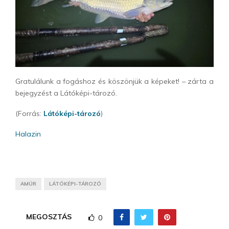
Gratulálunk a fogáshoz és köszönjük a képeket! – zárta a
bejegyzést a Látóképi-tározó.
(Forrás:
Látóképi-tározó
)
Halazin
AMÚR
LÁTÓKÉPI-TÁROZÓ
MEGOSZTÁS
0