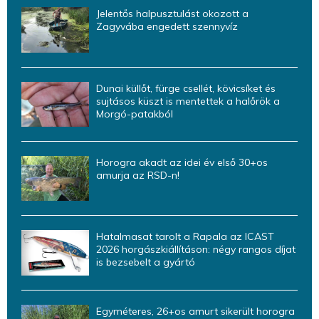
Jelentős halpusztulást okozott a
Zagyvába engedett szennyvíz
Dunai küllőt, fürge csellét, kövicsíket és
sujtásos küszt is mentettek a halőrök a
Morgó-patakból
Horogra akadt az idei év első 30+os
amurja az RSD-n!
Hatalmasat tarolt a Rapala az ICAST
2026 horgászkiállításon: négy rangos díjat
is bezsebelt a gyártó
Egyméteres, 26+os amurt sikerült horogra